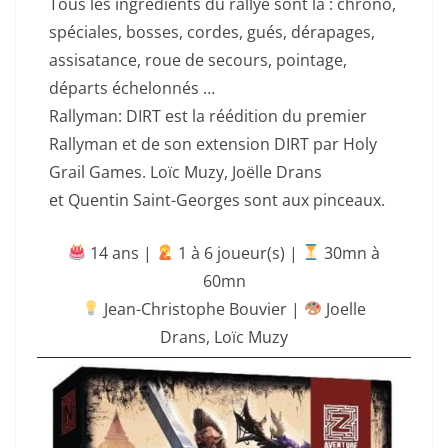
Tous les ingrédients du rallye sont là : chrono,
spéciales, bosses, cordes, gués, dérapages,
assisatance, roue de secours, pointage,
départs échelonnés …
Rallyman: DIRT est la réédition du premier
Rallyman et de son extension DIRT par Holy
Grail Games. Loïc Muzy, Joëlle Drans
et Quentin Saint-Georges sont aux pinceaux.
14 ans |
‍ 1 à 6 joueur(s) |
30mn à
60mn
Jean-Christophe Bouvier |
Joelle
Drans
,
Loïc Muzy