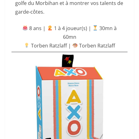
golfe du Morbihan et à montrer vos talents de
garde-côtes.
8 ans |
‍ 1 à 4 joueur(s) |
30mn à
60mn
Torben Ratzlaff |
Torben Ratzlaff