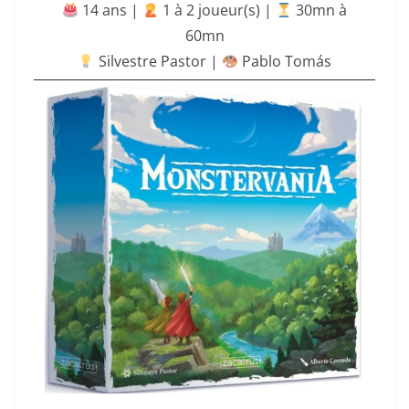
14 ans |
‍ 1 à 2 joueur(s) |
30mn à
60mn
Silvestre Pastor |
Pablo Tomás