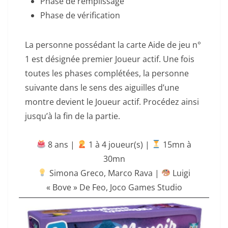
Phase de remplissage
Phase de vérification
La personne possédant la carte Aide de jeu n°
1 est désignée premier Joueur actif. Une fois
toutes les phases complétées, la personne
suivante dans le sens des aiguilles d’une
montre devient le Joueur actif. Procédez ainsi
jusqu’à la fin de la partie.
8 ans |
‍ 1 à 4 joueur(s) |
15mn à
30mn
Simona Greco
,
Marco Rava
|
Luigi
« Bove » De Feo
,
Joco Games Studio