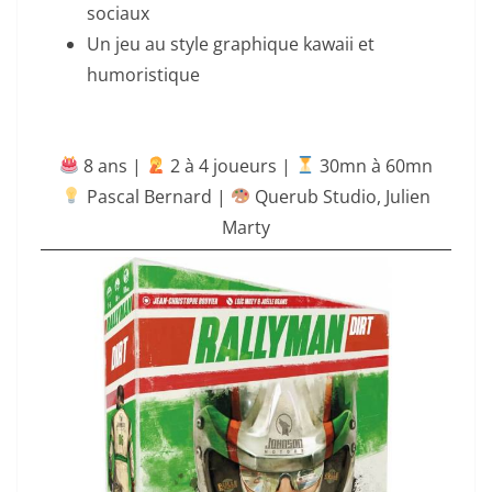
sociaux
Un jeu au style graphique kawaii et
humoristique
8 ans |
‍ 2 à 4 joueurs |
30mn à 60mn
Pascal Bernard |
Querub Studio
,
Julien
Marty