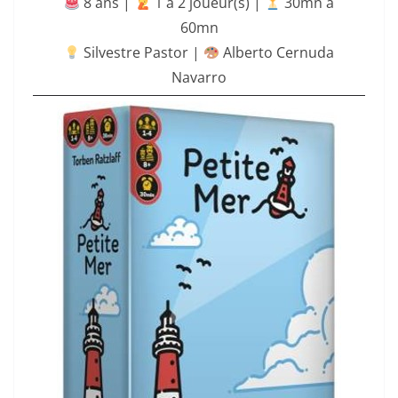
8 ans |
‍ 1 à 2 joueur(s) |
30mn à
60mn
Silvestre Pastor |
Alberto Cernuda
Navarro