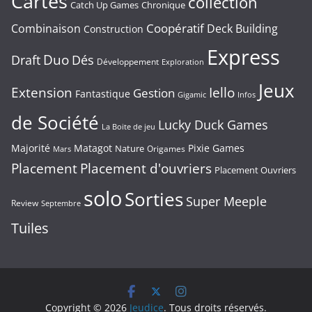
Cartes
collection
Chronique
Catch Up Games
Coopératif
Combinaison
Deck Building
Construction
Express
Duo
Draft
Dés
Développement
Exploration
Jeux
Extension
Iello
Gestion
Fantastique
Gigamic
Infos
de Société
Lucky Duck Games
La Boite de jeu
Majorité
Matagot
Pixie Games
Nature
Origames
Mars
Placement
Placement d'ouvriers
Placement Ouvriers
solo
Sorties
Super Meeple
Review
Septembre
Tuiles
Copyright © 2026
Jeudice
. Tous droits réservés.