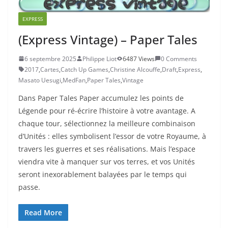
EXPRESS
(Express Vintage) – Paper Tales
6 septembre 2025
Philippe Liot
6487 Views
0 Comments
2017
,
Cartes
,
Catch Up Games
,
Christine Alcouffe
,
Draft
,
Express
,
Masato Uesugi
,
MedFan
,
Paper Tales
,
Vintage
Dans Paper Tales Paper accumulez les points de
Légende pour ré-écrire l’histoire à votre avantage. A
chaque tour, sélectionnez la meilleure combinaison
d’Unités : elles symbolisent l’essor de votre Royaume, à
travers les guerres et ses réalisations. Mais l’espace
viendra vite à manquer sur vos terres, et vos Unités
seront inexorablement balayées par le temps qui
passe.
Read More