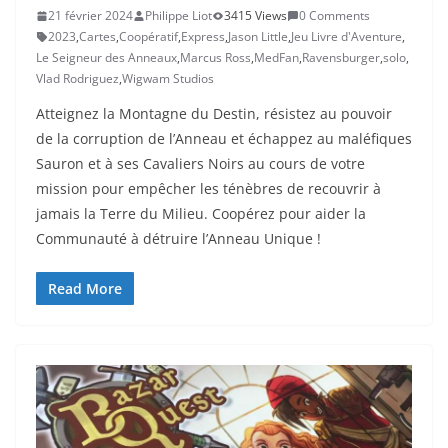
21 février 2024
Philippe Liot
3415 Views
0 Comments
2023
,
Cartes
,
Coopératif
,
Express
,
Jason Little
,
Jeu Livre d'Aventure
,
Le Seigneur des Anneaux
,
Marcus Ross
,
MedFan
,
Ravensburger
,
solo
,
Vlad Rodriguez
,
Wigwam Studios
Atteignez la Montagne du Destin, résistez au pouvoir
de la corruption de l’Anneau et échappez au maléfiques
Sauron et à ses Cavaliers Noirs au cours de votre
mission pour empêcher les ténèbres de recouvrir à
jamais la Terre du Milieu. Coopérez pour aider la
Communauté à détruire l’Anneau Unique !
Read More