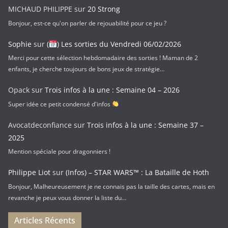
a
MICHAUD PHILIPPE
sur
20 Strong
i
Bonjour, est-ce qu'on parler de rejouabilité pour ce jeu ?
l
Sophie
sur
(
) Les sorties du Vendredi 06/02/2026
Merci pour cette sélection hebdomadaire des sorties ! Maman de 2
enfants, je cherche toujours de bons jeux de stratégie…
Opack
sur
Trois infos à la une : Semaine 04 – 2026
Super idée ce petit condensé d'infos
Avocatdeconfiance
sur
Trois infos à la une : Semaine 37 –
2025
Mention spéciale pour dragonniers !
Philippe Liot
sur
(Infos) – STAR WARS™ : La Bataille de Hoth
Bonjour, Malheureusement je ne connais pas la taille des cartes, mais en
revanche je peux vous donner la liste du…
Articles Récents