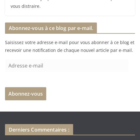
vous distraire.
Abonnez-vous à ce blog par e-mail.
Saisissez votre adresse e-mail pour vous abonner à ce blog et
recevoir une notification de chaque nouvel article par e-mail.
A
d
r
e
Abonnez-vous
s
s
e
e
-
Derniers Commentaires :
m