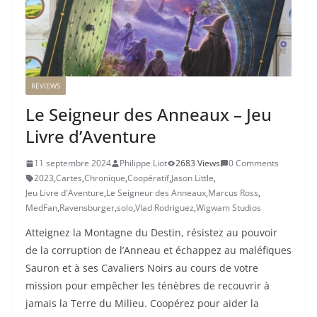
REVIEWS
Le Seigneur des Anneaux – Jeu
Livre d’Aventure
11 septembre 2024
Philippe Liot
2683 Views
0 Comments
2023
,
Cartes
,
Chronique
,
Coopératif
,
Jason Little
,
Jeu Livre d'Aventure
,
Le Seigneur des Anneaux
,
Marcus Ross
,
MedFan
,
Ravensburger
,
solo
,
Vlad Rodriguez
,
Wigwam Studios
Atteignez la Montagne du Destin, résistez au pouvoir
de la corruption de l’Anneau et échappez au maléfiques
Sauron et à ses Cavaliers Noirs au cours de votre
mission pour empêcher les ténèbres de recouvrir à
jamais la Terre du Milieu. Coopérez pour aider la