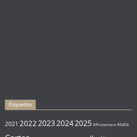
Duel
(
Rebirth
)
Les
sorties
du
Vendredi
16/01/2026
Étiquettes
2023
2024
2022
2025
2021
Atalia
Affrontement