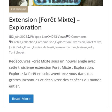
EXTENSIONS
Extension [Forêt Mixte] –
Exploration
2 juin 2025
Philippe Liot
4043 Views
0 Comments
Cartes
,
collection
,
Combinaison
,
Exploration
,
Extension
,
Forêt Mixte
,
Judit Piella
,
Kosch
,
Lisière de forêt
,
Lookout Games
,
Nature
,
solo
,
Toni Llobet
Redécouvrez Forêt Mixte sous un nouvel angle avec
cette troisième extension Forêt Mixte : Exploration.
Explorez la forêt en solo, aventurez-vous dans des
grottes inconnues et découvrez des espèces du monde
entier.
Read More