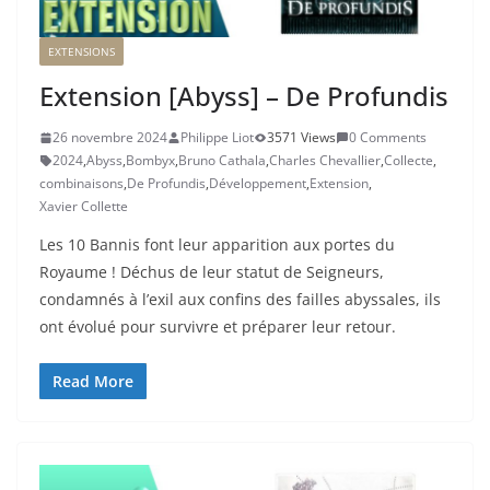
EXTENSIONS
Extension [Abyss] – De Profundis
26 novembre 2024
Philippe Liot
3571 Views
0 Comments
2024
,
Abyss
,
Bombyx
,
Bruno Cathala
,
Charles Chevallier
,
Collecte
,
combinaisons
,
De Profundis
,
Développement
,
Extension
,
Xavier Collette
Les 10 Bannis font leur apparition aux portes du
Royaume ! Déchus de leur statut de Seigneurs,
condamnés à l’exil aux confins des failles abyssales, ils
ont évolué pour survivre et préparer leur retour.
Read More