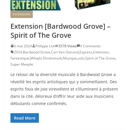
EXTENSIONS
Extension [Bardwood Grove] –
Spirit of The Grove
6 mai 2024
Philippe Liot
3578 Views
0 Comments
2024
,
Bardwood Grove
,
Carl Van Ostrand
,
Express
,
Extension
,
Fantastique
,
Mihajlo Dimitrievski
,
Musique
,
solo
,
Spirit of The Grove
,
Super Meeple
Le retour de la diversité musicale à Bardwood Grove a
réveillé les esprits artistiques qui y sommeillaient. Des
esprits fous de joie virevoltent et s’illuminent à présent
dans la cité, désireux d’offrir leur aide aux musiciens
débutants comme confirmés.
Read More