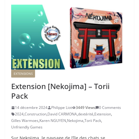
EXTENSIONS
Extension [Nekojima] – Torii
Pack
14 décembre 2024
Philippe Liot
3449 Views
0 Comments
2024
,
Construction
,
David CARMONA
,
dextérité
,
Extension
,
Gilles Warmoes
,
Karen NGUYEN
,
Nekojima
,
Torii Pack
,
Unfriendly Games
Sur Nekojima, le paysage de l’île des chats se