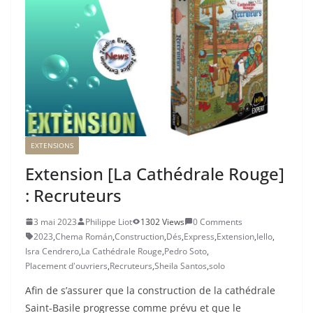
EXTENSIONS
Extension [La Cathédrale Rouge]
: Recruteurs
3 mai 2023
Philippe Liot
1302 Views
0 Comments
2023
,
Chema Román
,
Construction
,
Dés
,
Express
,
Extension
,
Iello
,
Isra Cendrero
,
La Cathédrale Rouge
,
Pedro Soto
,
Placement d'ouvriers
,
Recruteurs
,
Sheila Santos
,
solo
Afin de s’assurer que la construction de la cathédrale
Saint-Basile progresse comme prévu et que le