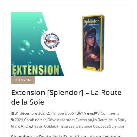
EXTENSIONS
Extension [Splendor] – La Route
de la Soie
31 décembre 2024
Philippe Liot
4361 Views
0 Comments
2024
,
Combinaison
,
Développement
,
Extension
,
La Route de la Soie
,
Marc André
,
Pascal Quidault
,
Renaissance
,
Space Cowboys
,
Splendor
Splendor : La Route de la Soie est une extension pour