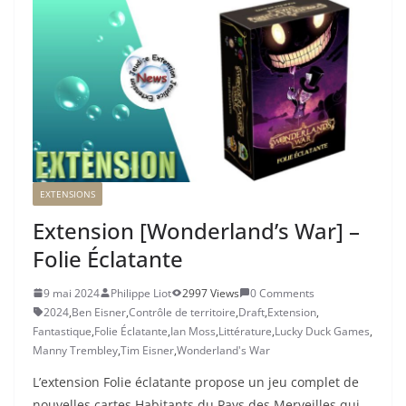
EXTENSIONS
Extension [Wonderland’s War] –
Folie Éclatante
9 mai 2024
Philippe Liot
2997 Views
0 Comments
2024
,
Ben Eisner
,
Contrôle de territoire
,
Draft
,
Extension
,
Fantastique
,
Folie Éclatante
,
Ian Moss
,
Littérature
,
Lucky Duck Games
,
Manny Trembley
,
Tim Eisner
,
Wonderland's War
L’extension Folie éclatante propose un jeu complet de
nouvelles cartes Habitants du Pays des Merveilles qui