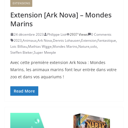
EXTENSIONS
Extension [Ark Nova] – Mondes
Marins
24 décembre 2023
Philippe Liot
2937 Views
0 Comments
2023
,
Animaux
,
Ark Nova
,
Dennis Lohausen
,
Extension
,
Fantastique
,
Loic Billiau
,
Mathias Wigge
,
Mondes Marins
,
Nature
,
solo
,
Steffen Bieker
,
Super Meeple
Avec cette première extension Ark Nova : Mondes
Marins, les animaux marins font leur entrée dans votre
zoo et dans vos aquariums !
Read More