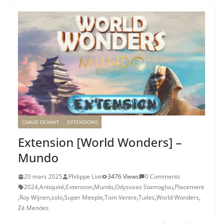
CHAUD DEVANT
EXTENSIONS
Extension [World Wonders] –
Mundo
20 mars 2025
Philippe Liot
3476 Views
0 Comments
2024
,
Antiquité
,
Extension
,
Mundo
,
Odysseas Stamoglou
,
Placement
,
Roy Wijnen
,
solo
,
Super Meeple
,
Tom Ventre
,
Tuiles
,
World Wonders
,
Zé Mendes