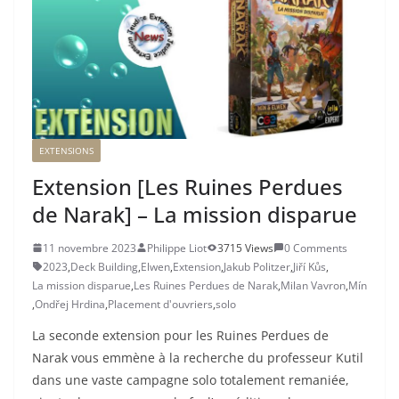
EXTENSIONS
Extension [Les Ruines Perdues
de Narak] – La mission disparue
11 novembre 2023
Philippe Liot
3715 Views
0 Comments
2023
,
Deck Building
,
Elwen
,
Extension
,
Jakub Politzer
,
Jiří Kůs
,
La mission disparue
,
Les Ruines Perdues de Narak
,
Milan Vavron
,
Mín
,
Ondřej Hrdina
,
Placement d'ouvriers
,
solo
La seconde extension pour les Ruines Perdues de
Narak vous emmène à la recherche du professeur Kutil
dans une vaste campagne solo totalement remaniée,