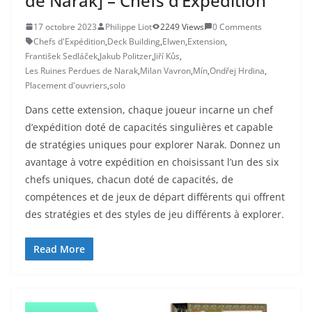
de Narak] – Chefs d’Expédition
17 octobre 2023
Philippe Liot
2249 Views
0 Comments
Chefs d'Expédition
,
Deck Building
,
Elwen
,
Extension
,
František Sedláček
,
Jakub Politzer
,
Jiří Kůs
,
Les Ruines Perdues de Narak
,
Milan Vavron
,
Mín
,
Ondřej Hrdina
,
Placement d'ouvriers
,
solo
Dans cette extension, chaque joueur incarne un chef
d’expédition doté de capacités singulières et capable
de stratégies uniques pour explorer Narak. Donnez un
avantage à votre expédition en choisissant l’un des six
chefs uniques, chacun doté de capacités, de
compétences et de jeux de départ différents qui offrent
des stratégies et des styles de jeu différents à explorer.
Read More