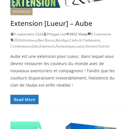
EXTENSIONS
Extension [Lueur] – Aube
9 septembre 2024
Philippe Liot
3932 Views
0 Comments
2024
,
Animaux
,
Ben Basso
,
Bombyx
,
Cédrick Chaboussit
,
Combinaison
,
Dés
,
Extension
,
Fantastique
,
Lueur
,
Vincent Dutrait
Aube est une extension pour Lueur, dans lequel vous
devrez restaurer les couleurs du monde avec de
nouveaux aventuriers et compagnons ! Tandis que les
couleurs disparaissent inexorablement, l’existence du
clan de l’Aube est enfin révélée !
Read More