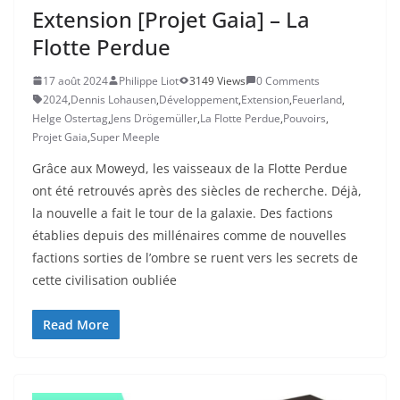
Extension [Projet Gaia] – La
Flotte Perdue
17 août 2024
Philippe Liot
3149 Views
0 Comments
2024
,
Dennis Lohausen
,
Développement
,
Extension
,
Feuerland
,
Helge Ostertag
,
Jens Drögemüller
,
La Flotte Perdue
,
Pouvoirs
,
Projet Gaia
,
Super Meeple
Grâce aux Moweyd, les vaisseaux de la Flotte Perdue
ont été retrouvés après des siècles de recherche. Déjà,
la nouvelle a fait le tour de la galaxie. Des factions
établies depuis des millénaires comme de nouvelles
factions sorties de l’ombre se ruent vers les secrets de
cette civilisation oubliée
Read More