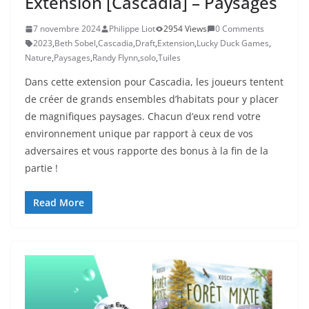
Extension [Cascadia] – Paysages
7 novembre 2024
Philippe Liot
2954 Views
0 Comments
2023
,
Beth Sobel
,
Cascadia
,
Draft
,
Extension
,
Lucky Duck Games
,
Nature
,
Paysages
,
Randy Flynn
,
solo
,
Tuiles
Dans cette extension pour Cascadia, les joueurs tentent
de créer de grands ensembles d’habitats pour y placer
de magnifiques paysages. Chacun d’eux rend votre
environnement unique par rapport à ceux de vos
adversaires et vous rapporte des bonus à la fin de la
partie !
Read More