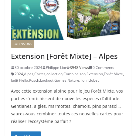
EXTENSIONS
Extension [Forêt Mixte] – Alpes
30 octobre 2024
Philippe Liot
3948 Views
0 Comments
2024
,
Alpes
,
Cartes
,
collection
,
Combinaison
,
Extension
,
Forêt Mixte
,
Judit Piella
,
Kosch
,
Lookout Games
,
Nature
,
Toni Llobet
Avec cette extension alpine pour le jeu Forêt Mixte, vos
parties s’enrichissent de nouvelles espèces d’altitude.
Gentianes, aigles, marmottes, chamois, pins parasol…
saurez-vous combiner toutes ces nouvelles cartes pour
réaliser l’écosystème parfait ?