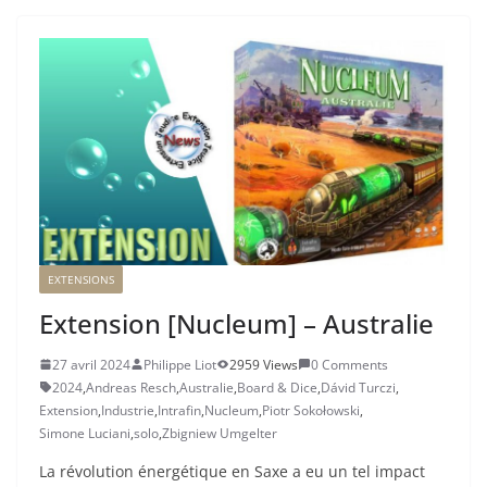
EXTENSIONS
Extension [Nucleum] – Australie
27 avril 2024
Philippe Liot
2959 Views
0 Comments
2024
,
Andreas Resch
,
Australie
,
Board & Dice
,
Dávid Turczi
,
Extension
,
Industrie
,
Intrafin
,
Nucleum
,
Piotr Sokołowski
,
Simone Luciani
,
solo
,
Zbigniew Umgelter
La révolution énergétique en Saxe a eu un tel impact