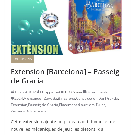
EXTENSIONS
Extension [Barcelona] – Passeig
de Gracia
18 août 2024
Philippe Liot
3173 Views
0 Comments
2024
,
Aleksander Zawada
,
Barcelona
,
Construction
,
Dani Garcia
,
Extension
,
Passeig de Gracia
,
Placement d'ouvriers
,
Tuiles
,
Zuzanna Kołakowska
Cette extension ajoute un plateau additionnel et de
nouvelles mécaniques de jeu : les piétons, qui