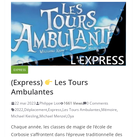
EXPRESS
(Express)
Les Tours
Ambulantes
22 mai 2023
Philippe Liot
1661 Views
0 Comments
2022
,
Déplacement
,
Express
,
Les Tours Ambulantes
,
Mémoire
,
Michael Kiesling
,
Michael Menzel
,
Oya
Chaque année, les classes de magie de l’école de
Corbosie s’affrontent dans l’épreuve traditionnelle des