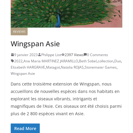
REVIEWS
Wingspan Asie
9 janvier 2023
Philippe Liot
2397 Views
0 Comments
2022
,
Ana Maria MARTINEZ JARAMILLO
,
Beth Sobel
,
collection
,
Duo
,
Elizabeth HARGRAVE
,
Matagot
,
Natalia ROJAS
,
Stonemaier Games
,
Wingspan Asie
Dans cette troisième extension de Wingspan, nous
accueillons de nouvelles espèces dans nos habitats en
explorant les oiseaux vibrants, intrigants et
magnifiques de l’Asie. Ces oiseaux ont été choisis parmi
plus de 2 800 espèces vivant en Asie.
Read More