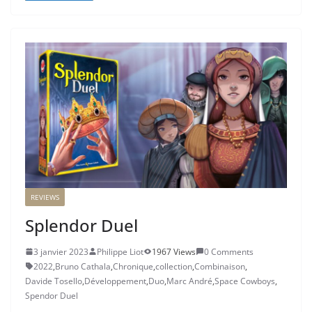
REVIEWS
Splendor Duel
3 janvier 2023
Philippe Liot
1967 Views
0 Comments
2022
,
Bruno Cathala
,
Chronique
,
collection
,
Combinaison
,
Davide Tosello
,
Développement
,
Duo
,
Marc André
,
Space Cowboys
,
Spendor Duel