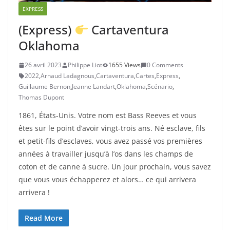
EXPRESS
(Express)
Cartaventura
Oklahoma
26 avril 2023
Philippe Liot
1655 Views
0 Comments
2022
,
Arnaud Ladagnous
,
Cartaventura
,
Cartes
,
Express
,
Guillaume Bernon
,
Jeanne Landart
,
Oklahoma
,
Scénario
,
Thomas Dupont
1861, États-Unis. Votre nom est Bass Reeves et vous
êtes sur le point d’avoir vingt-trois ans. Né esclave, fils
et petit-fils d’esclaves, vous avez passé vos premières
années à travailler jusqu’à l’os dans les champs de
coton et de canne à sucre. Un jour prochain, vous savez
que vous vous échapperez et alors… ce qui arrivera
arrivera !
Read More