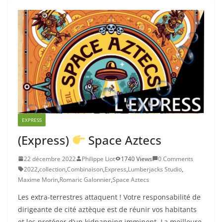
EXPRESS
(Express)
Space Aztecs
22 décembre 2022
Philippe Liot
1740 Views
0 Comments
2022
,
collection
,
Combinaison
,
Express
,
Lumberjacks Studio
,
Maxime Morin
,
Romaric Galonnier
,
Space Aztecs
Les extra-terrestres attaquent ! Votre responsabilité de
dirigeante de cité aztèque est de réunir vos habitants
et les protéger d’un kidnapping imminent. La meilleure