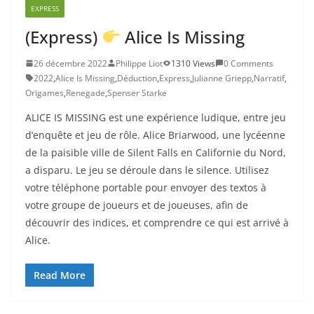
EXPRESS
(Express)
Alice Is Missing
26 décembre 2022
Philippe Liot
1310 Views
0 Comments
2022
,
Alice Is Missing
,
Déduction
,
Express
,
Julianne Griepp
,
Narratif
,
Origames
,
Renegade
,
Spenser Starke
ALICE IS MISSING est une expérience ludique, entre jeu
d’enquête et jeu de rôle. Alice Briarwood, une lycéenne
de la paisible ville de Silent Falls en Californie du Nord,
a disparu. Le jeu se déroule dans le silence. Utilisez
votre téléphone portable pour envoyer des textos à
votre groupe de joueurs et de joueuses, afin de
découvrir des indices, et comprendre ce qui est arrivé à
Alice.
Read More