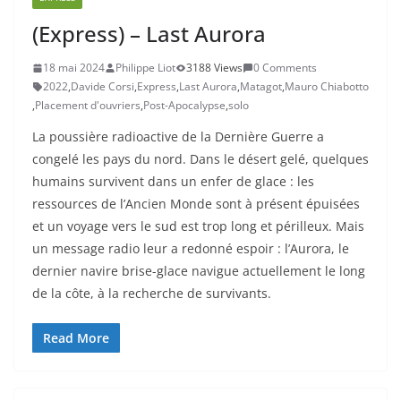
(Express) – Last Aurora
18 mai 2024
Philippe Liot
3188 Views
0 Comments
2022
,
Davide Corsi
,
Express
,
Last Aurora
,
Matagot
,
Mauro Chiabotto
,
Placement d'ouvriers
,
Post-Apocalypse
,
solo
La poussière radioactive de la Dernière Guerre a
congelé les pays du nord. Dans le désert gelé, quelques
humains survivent dans un enfer de glace : les
ressources de l’Ancien Monde sont à présent épuisées
et un voyage vers le sud est trop long et périlleux. Mais
un message radio leur a redonné espoir : l’Aurora, le
dernier navire brise-glace navigue actuellement le long
de la côte, à la recherche de survivants.
Read More