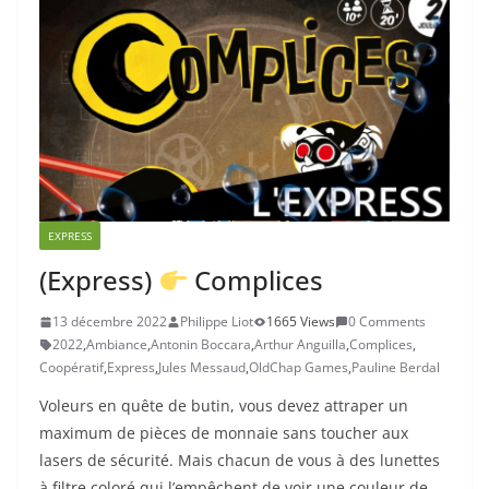
EXPRESS
(Express)
Complices
13 décembre 2022
Philippe Liot
1665 Views
0 Comments
2022
,
Ambiance
,
Antonin Boccara
,
Arthur Anguilla
,
Complices
,
Coopératif
,
Express
,
Jules Messaud
,
OldChap Games
,
Pauline Berdal
Voleurs en quête de butin, vous devez attraper un
maximum de pièces de monnaie sans toucher aux
lasers de sécurité. Mais chacun de vous à des lunettes
à filtre coloré qui l’empêchent de voir une couleur de