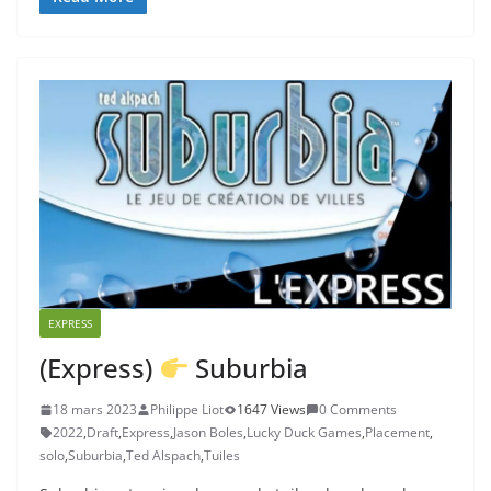
EXPRESS
(Express)
Suburbia
18 mars 2023
Philippe Liot
1647 Views
0 Comments
2022
,
Draft
,
Express
,
Jason Boles
,
Lucky Duck Games
,
Placement
,
solo
,
Suburbia
,
Ted Alspach
,
Tuiles