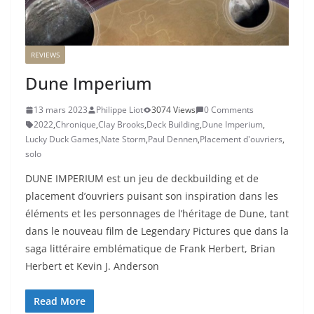
REVIEWS
Dune Imperium
13 mars 2023
Philippe Liot
3074 Views
0 Comments
2022
,
Chronique
,
Clay Brooks
,
Deck Building
,
Dune Imperium
,
Lucky Duck Games
,
Nate Storm
,
Paul Dennen
,
Placement d'ouvriers
,
solo
DUNE IMPERIUM est un jeu de deckbuilding et de
placement d’ouvriers puisant son inspiration dans les
éléments et les personnages de l’héritage de Dune, tant
dans le nouveau film de Legendary Pictures que dans la
saga littéraire emblématique de Frank Herbert, Brian
Herbert et Kevin J. Anderson
Read More