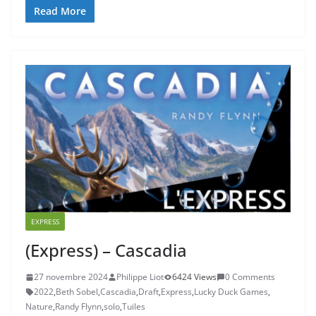
Read More
EXPRESS
(Express) – Cascadia
27 novembre 2024
Philippe Liot
6424 Views
0 Comments
2022
,
Beth Sobel
,
Cascadia
,
Draft
,
Express
,
Lucky Duck Games
,
Nature
,
Randy Flynn
,
solo
,
Tuiles