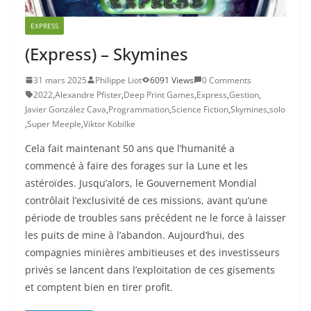
EXPRESS
(Express) – Skymines
31 mars 2025
Philippe Liot
6091 Views
0 Comments
2022
,
Alexandre Pfister
,
Deep Print Games
,
Express
,
Gestion
,
Javier González Cava
,
Programmation
,
Science Fiction
,
Skymines
,
solo
,
Super Meeple
,
Viktor Kobilke
Cela fait maintenant 50 ans que l’humanité a
commencé à faire des forages sur la Lune et les
astéroïdes. Jusqu’alors, le Gouvernement Mondial
contrôlait l’exclusivité de ces missions, avant qu’une
période de troubles sans précédent ne le force à laisser
les puits de mine à l’abandon. Aujourd’hui, des
compagnies minières ambitieuses et des investisseurs
privés se lancent dans l’exploitation de ces gisements
et comptent bien en tirer profit.