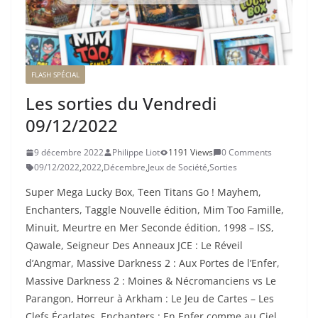
FLASH SPÉCIAL
Les sorties du Vendredi
09/12/2022
9 décembre 2022
Philippe Liot
1191 Views
0 Comments
09/12/2022
,
2022
,
Décembre
,
Jeux de Société
,
Sorties
Super Mega Lucky Box, Teen Titans Go ! Mayhem,
Enchanters, Taggle Nouvelle édition, Mim Too Famille,
Minuit, Meurtre en Mer Seconde édition, 1998 – ISS,
Qawale, Seigneur Des Anneaux JCE : Le Réveil
d’Angmar, Massive Darkness 2 : Aux Portes de l’Enfer,
Massive Darkness 2 : Moines & Nécromanciens vs Le
Parangon, Horreur à Arkham : Le Jeu de Cartes – Les
Clefs Écarlates, Enchanters : En Enfer comme au Ciel