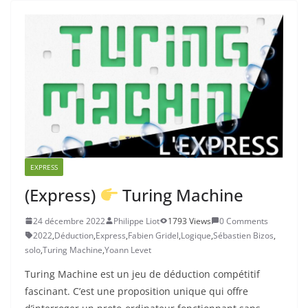
EXPRESS
(Express)
Turing Machine
24 décembre 2022
Philippe Liot
1793 Views
0 Comments
2022
,
Déduction
,
Express
,
Fabien Gridel
,
Logique
,
Sébastien Bizos
,
solo
,
Turing Machine
,
Yoann Levet
Turing Machine est un jeu de déduction compétitif
fascinant. C’est une proposition unique qui offre