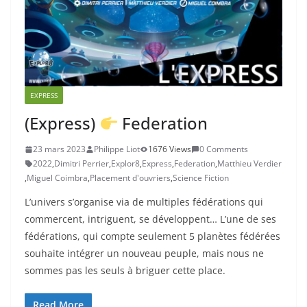
EXPRESS
(Express)
Federation
23 mars 2023
Philippe Liot
1676 Views
0 Comments
2022
,
Dimitri Perrier
,
Explor8
,
Express
,
Federation
,
Matthieu Verdier
,
Miguel Coimbra
,
Placement d'ouvriers
,
Science Fiction
L’univers s’organise via de multiples fédérations qui
commercent, intriguent, se développent… L’une de ses
fédérations, qui compte seulement 5 planètes fédérées
souhaite intégrer un nouveau peuple, mais nous ne
sommes pas les seuls à briguer cette place.
Read More