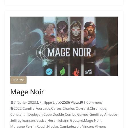
REVIEWS
Mage Noir
7 février 2023
Philippe Liot
2536 Views
1 Comment
2022
,
Camille Fourcade
,
Cartes
,
Charles Ouvrard
,
Chronique
,
Constantin Dedeyan
,
Coop
,
Double Combo Games
,
Geoffrey Amesse
,
Jeffrey Jeanson
,
Jessica Heran
,
Johann Goutard
,
Mage Noir
,
Morgane Perrin-Roudil
,
Nicolas Camiade
,
solo
,
Vincent Vimont