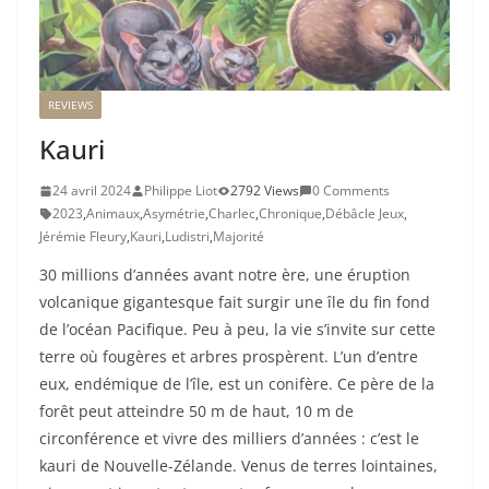
REVIEWS
Kauri
24 avril 2024
Philippe Liot
2792 Views
0 Comments
2023
,
Animaux
,
Asymétrie
,
Charlec
,
Chronique
,
Débâcle Jeux
,
Jérémie Fleury
,
Kauri
,
Ludistri
,
Majorité
30 millions d’années avant notre ère, une éruption
volcanique gigantesque fait surgir une île du fin fond
de l’océan Pacifique. Peu à peu, la vie s’invite sur cette
terre où fougères et arbres prospèrent. L’un d’entre
eux, endémique de l’île, est un conifère. Ce père de la
forêt peut atteindre 50 m de haut, 10 m de
circonférence et vivre des milliers d’années : c’est le
kauri de Nouvelle-Zélande. Venus de terres lointaines,