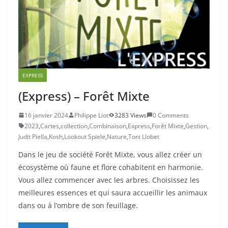
EXPRESS
(Express) – Forêt Mixte
16 janvier 2024
Philippe Liot
3283 Views
0 Comments
2023
,
Cartes
,
collection
,
Combinaison
,
Express
,
Forêt Mixte
,
Gestion
,
Judit Piella
,
Kosh
,
Lookout Spiele
,
Nature
,
Toni Llobet
Dans le jeu de société Forêt Mixte, vous allez créer un
écosystème où faune et flore cohabitent en harmonie.
Vous allez commencer avec les arbres. Choisissez les
meilleures essences et qui saura accueillir les animaux
dans ou à l’ombre de son feuillage.