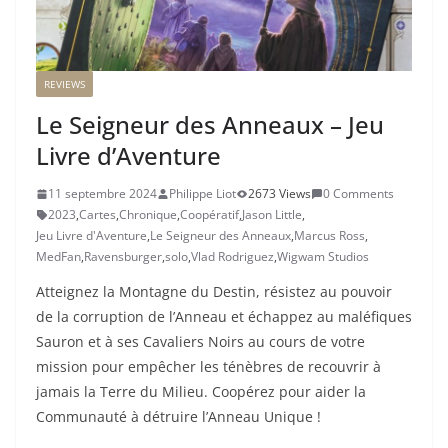
REVIEWS
Le Seigneur des Anneaux – Jeu
Livre d’Aventure
11 septembre 2024
Philippe Liot
2673 Views
0 Comments
2023
,
Cartes
,
Chronique
,
Coopératif
,
Jason Little
,
Jeu Livre d'Aventure
,
Le Seigneur des Anneaux
,
Marcus Ross
,
MedFan
,
Ravensburger
,
solo
,
Vlad Rodriguez
,
Wigwam Studios
Atteignez la Montagne du Destin, résistez au pouvoir
de la corruption de l’Anneau et échappez au maléfiques
Sauron et à ses Cavaliers Noirs au cours de votre
mission pour empêcher les ténèbres de recouvrir à
jamais la Terre du Milieu. Coopérez pour aider la
Communauté à détruire l’Anneau Unique !