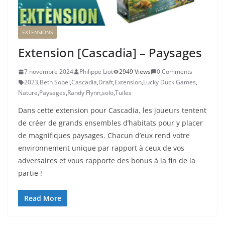
EXTENSIONS
Extension [Cascadia] – Paysages
7 novembre 2024
Philippe Liot
2949 Views
0 Comments
2023
,
Beth Sobel
,
Cascadia
,
Draft
,
Extension
,
Lucky Duck Games
,
Nature
,
Paysages
,
Randy Flynn
,
solo
,
Tuiles
Dans cette extension pour Cascadia, les joueurs tentent
de créer de grands ensembles d’habitats pour y placer
de magnifiques paysages. Chacun d’eux rend votre
environnement unique par rapport à ceux de vos
adversaires et vous rapporte des bonus à la fin de la
partie !
Read More