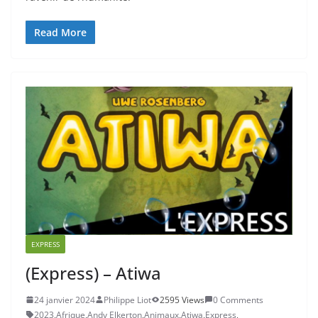
Read More
EXPRESS
(Express) – Atiwa
24 janvier 2024
Philippe Liot
2595 Views
0 Comments
2023
,
Afrique
,
Andy Elkerton
,
Animaux
,
Atiwa
,
Express
,