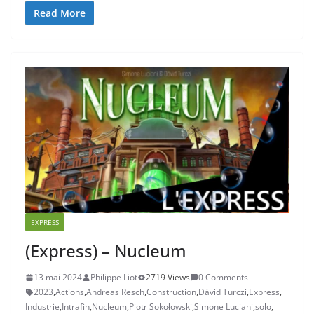
Read More
EXPRESS
(Express) – Nucleum
13 mai 2024
Philippe Liot
2719 Views
0 Comments
2023
,
Actions
,
Andreas Resch
,
Construction
,
Dávid Turczi
,
Express
,
Industrie
,
Intrafin
,
Nucleum
,
Piotr Sokołowski
,
Simone Luciani
,
solo
,