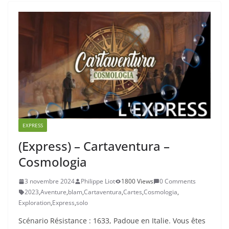
EXPRESS
(Express) – Cartaventura –
Cosmologia
3 novembre 2024
Philippe Liot
1800 Views
0 Comments
2023
,
Aventure
,
blam
,
Cartaventura
,
Cartes
,
Cosmologia
,
Exploration
,
Express
,
solo
Scénario Résistance : 1633, Padoue en Italie. Vous êtes