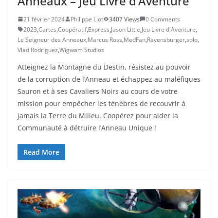
Anneaux – Jeu Livre d’Aventure
21 février 2024
Philippe Liot
3407 Views
0 Comments
2023
,
Cartes
,
Coopératif
,
Express
,
Jason Little
,
Jeu Livre d'Aventure
,
Le Seigneur des Anneaux
,
Marcus Ross
,
MedFan
,
Ravensburger
,
solo
,
Vlad Rodriguez
,
Wigwam Studios
Atteignez la Montagne du Destin, résistez au pouvoir
de la corruption de l’Anneau et échappez au maléfiques
Sauron et à ses Cavaliers Noirs au cours de votre
mission pour empêcher les ténèbres de recouvrir à
jamais la Terre du Milieu. Coopérez pour aider la
Communauté à détruire l’Anneau Unique !
Read More