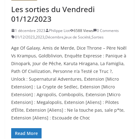
Les sorties du Vendredi
01/12/2023
1 décembre 2023
Philippe Liot
6588 Views
0 Comments
01/12/2023
,
2023
,
Décembre
,
Jeux de Société
,
Sorties
Age Of Galaxy, Amis de Merde, Dice Throne – Père Noêl
Vs Krampus, Goldblivion, Enquête Expresse : Panique à
Dinopark, Jour de Pêche, Karuta Hiragana, La Famiglia,
Path Of Civilization, Personne n’a Testé ce Truc ?,
Unlock : Supernatural Adventures, Extension [Micro
Extension] : La Crypte de Sedlec, Extension [Micro
Extension] : Agropolis, Combopolis, Extension [Micro
Extension] : Megalopolis, Extension [Aliens] : Pilotes
d’Élite, Extension [Aliens] : Ne la touche pas, sale p*te,
Extension [Aliens] : Escouade de Choc
Read More