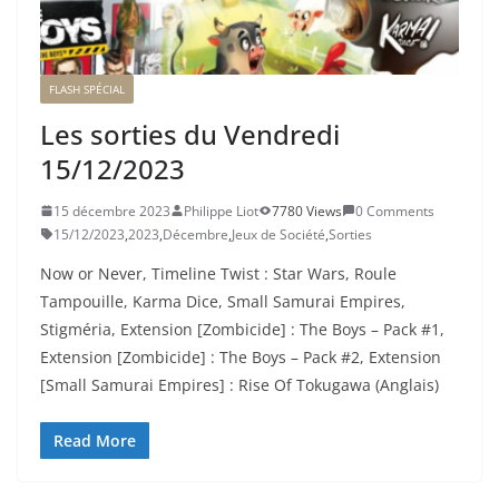
FLASH SPÉCIAL
Les sorties du Vendredi
15/12/2023
15 décembre 2023
Philippe Liot
7780 Views
0 Comments
15/12/2023
,
2023
,
Décembre
,
Jeux de Société
,
Sorties
Now or Never, Timeline Twist : Star Wars, Roule
Tampouille, Karma Dice, Small Samurai Empires,
Stigméria, Extension [Zombicide] : The Boys – Pack #1,
Extension [Zombicide] : The Boys – Pack #2, Extension
[Small Samurai Empires] : Rise Of Tokugawa (Anglais)
Read More