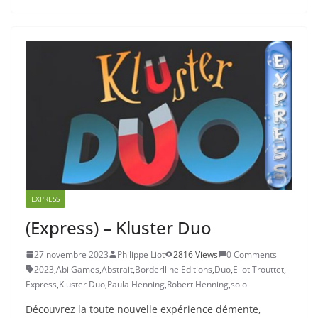
EXPRESS
(Express) – Kluster Duo
27 novembre 2023
Philippe Liot
2816 Views
0 Comments
2023
,
Abi Games
,
Abstrait
,
Borderlline Editions
,
Duo
,
Eliot Trouttet
,
Express
,
Kluster Duo
,
Paula Henning
,
Robert Henning
,
solo
Découvrez la toute nouvelle expérience démente,