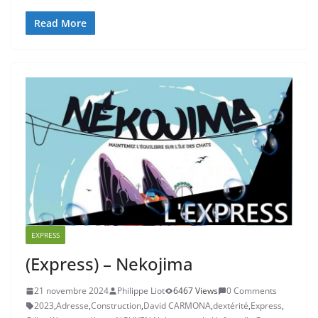
Read More
EXPRESS
(Express) – Nekojima
21 novembre 2024
Philippe Liot
6467 Views
0 Comments
2023
,
Adresse
,
Construction
,
David CARMONA
,
dextérité
,
Express
,