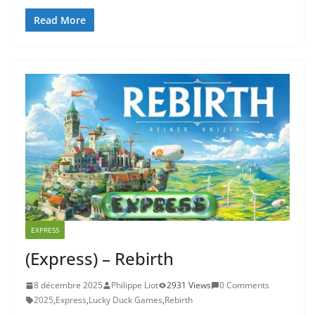
Read More
EXPRESS
(Express) – Rebirth
8 décembre 2025
Philippe Liot
2931 Views
0 Comments
2025
,
Express
,
Lucky Duck Games
,
Rebirth