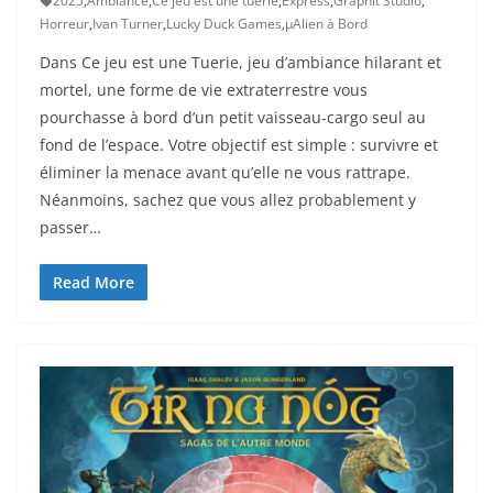
2025
,
Ambiance
,
Ce jeu est une tuerie
,
Express
,
Graphit Studio
,
Horreur
,
Ivan Turner
,
Lucky Duck Games
,
µAlien à Bord
Dans Ce jeu est une Tuerie, jeu d’ambiance hilarant et
mortel, une forme de vie extraterrestre vous
pourchasse à bord d’un petit vaisseau-cargo seul au
fond de l’espace. Votre objectif est simple : survivre et
éliminer la menace avant qu’elle ne vous rattrape.
Néanmoins, sachez que vous allez probablement y
passer…
Read More