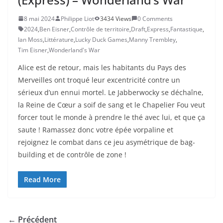
8 mai 2024
Philippe Liot
3434 Views
0 Comments
2024
,
Ben Eisner
,
Contrôle de territoire
,
Draft
,
Express
,
Fantastique
,
Ian Moss
,
Littérature
,
Lucky Duck Games
,
Manny Trembley
,
Tim Eisner
,
Wonderland's War
Alice est de retour, mais les habitants du Pays des
Merveilles ont troqué leur excentricité contre un
sérieux d’un ennui mortel. Le Jabberwocky se déchaîne,
la Reine de Cœur a soif de sang et le Chapelier Fou veut
forcer tout le monde à prendre le thé avec lui, et que ça
saute ! Ramassez donc votre épée vorpaline et
rejoignez le combat dans ce jeu asymétrique de bag-
building et de contrôle de zone !
Read More
← Précédent