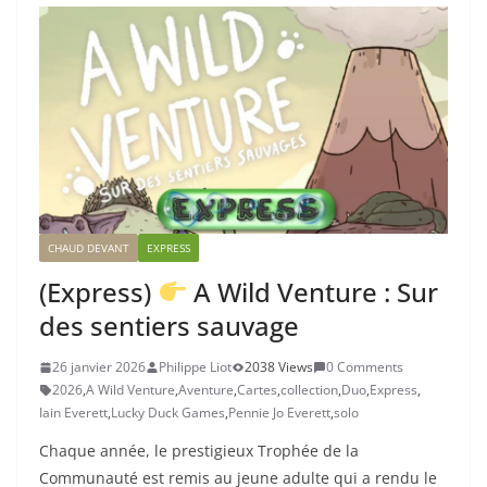
CHAUD DEVANT
EXPRESS
(Express)
A Wild Venture : Sur
des sentiers sauvage
26 janvier 2026
Philippe Liot
2038 Views
0 Comments
2026
,
A Wild Venture
,
Aventure
,
Cartes
,
collection
,
Duo
,
Express
,
Iain Everett
,
Lucky Duck Games
,
Pennie Jo Everett
,
solo
Chaque année, le prestigieux Trophée de la
Communauté est remis au jeune adulte qui a rendu le