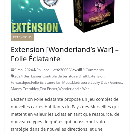
EXTENSIONS
Extension [Wonderland’s War] –
Folie Éclatante
9 mai 2024
Philippe Liot
3000 Views
0 Comments
2024
,
Ben Eisner
,
Contrôle de territoire
,
Draft
,
Extension
,
Fantastique
,
Folie Éclatante
,
Ian Moss
,
Littérature
,
Lucky Duck Games
,
Manny Trembley
,
Tim Eisner
,
Wonderland's War
L’extension Folie éclatante propose un jeu complet de
nouvelles cartes Habitants du Pays des Merveilles qui
mettent en valeur les Éclats en tant que ressource, de
nouveaux types de quêtes qui pousseront votre
stratégie dans de nouvelles directions, et une