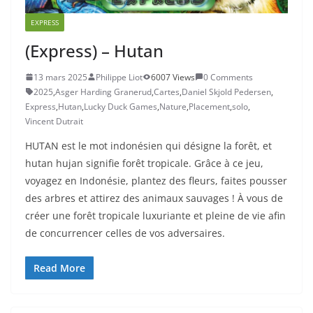
EXPRESS
(Express) – Hutan
13 mars 2025
Philippe Liot
6007 Views
0 Comments
2025
,
Asger Harding Granerud
,
Cartes
,
Daniel Skjold Pedersen
,
Express
,
Hutan
,
Lucky Duck Games
,
Nature
,
Placement
,
solo
,
Vincent Dutrait
HUTAN est le mot indonésien qui désigne la forêt, et
hutan hujan signifie forêt tropicale. Grâce à ce jeu,
voyagez en Indonésie, plantez des fleurs, faites pousser
des arbres et attirez des animaux sauvages ! À vous de
créer une forêt tropicale luxuriante et pleine de vie afin
de concurrencer celles de vos adversaires.
Read More