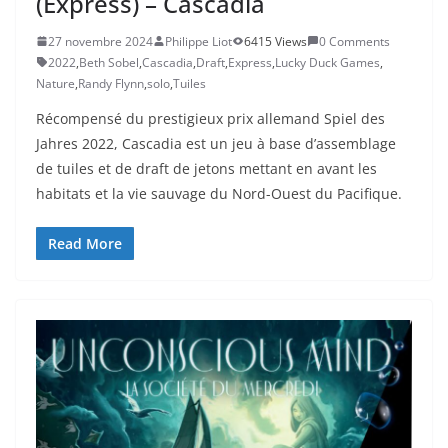
(Express) – Cascadia
27 novembre 2024
Philippe Liot
6415 Views
0 Comments
2022
,
Beth Sobel
,
Cascadia
,
Draft
,
Express
,
Lucky Duck Games
,
Nature
,
Randy Flynn
,
solo
,
Tuiles
Récompensé du prestigieux prix allemand Spiel des
Jahres 2022, Cascadia est un jeu à base d’assemblage
de tuiles et de draft de jetons mettant en avant les
habitats et la vie sauvage du Nord-Ouest du Pacifique.
Read More