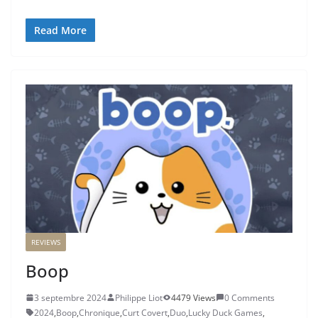
Read More
REVIEWS
Boop
3 septembre 2024
Philippe Liot
4479 Views
0 Comments
2024
,
Boop
,
Chronique
,
Curt Covert
,
Duo
,
Lucky Duck Games
,