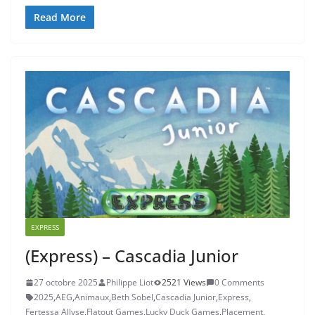
Read More
EXPRESS
(Express) – Cascadia Junior
27 octobre 2025
Philippe Liot
2521 Views
0 Comments
2025
,
AEG
,
Animaux
,
Beth Sobel
,
Cascadia Junior
,
Express
,
Fertessa Allyse
,
Flatout Games
,
Lucky Duck Games
,
Placement
,