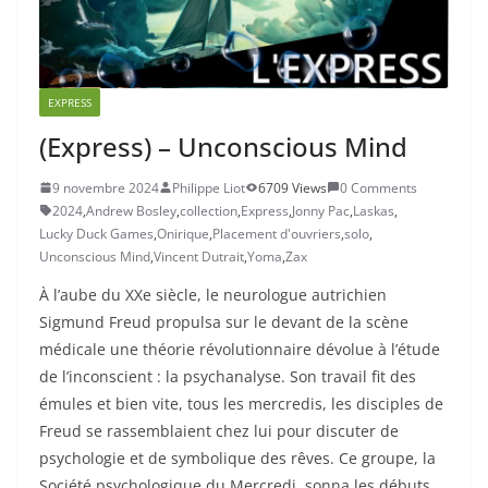
EXPRESS
(Express) – Unconscious Mind
9 novembre 2024
Philippe Liot
6709 Views
0 Comments
2024
,
Andrew Bosley
,
collection
,
Express
,
Jonny Pac
,
Laskas
,
Lucky Duck Games
,
Onirique
,
Placement d'ouvriers
,
solo
,
Unconscious Mind
,
Vincent Dutrait
,
Yoma
,
Zax
À l’aube du XXe siècle, le neurologue autrichien
Sigmund Freud propulsa sur le devant de la scène
médicale une théorie révolutionnaire dévolue à l’étude
de l’inconscient : la psychanalyse. Son travail fit des
émules et bien vite, tous les mercredis, les disciples de
Freud se rassemblaient chez lui pour discuter de
psychologie et de symbolique des rêves. Ce groupe, la
Société psychologique du Mercredi, sonna les débuts