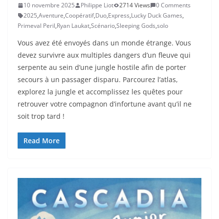
10 novembre 2025
Philippe Liot
2714 Views
0 Comments
2025
,
Aventure
,
Coopératif
,
Duo
,
Express
,
Lucky Duck Games
,
Primeval Peril
,
Ryan Laukat
,
Scénario
,
Sleeping Gods
,
solo
Vous avez été envoyés dans un monde étrange. Vous
devez survivre aux multiples dangers d’un fleuve qui
serpente au sein d’une jungle hostile afin de porter
secours à un passager disparu. Parcourez l’atlas,
explorez la jungle et accomplissez les quêtes pour
retrouver votre compagnon d’infortune avant qu’il ne
soit trop tard !
Read More