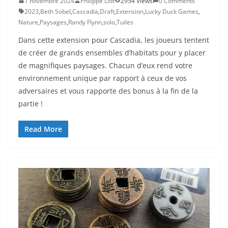
7 novembre 2024
Philippe Liot
2954 Views
0 Comments
2023
,
Beth Sobel
,
Cascadia
,
Draft
,
Extension
,
Lucky Duck Games
,
Nature
,
Paysages
,
Randy Flynn
,
solo
,
Tuiles
Dans cette extension pour Cascadia, les joueurs tentent
de créer de grands ensembles d’habitats pour y placer
de magnifiques paysages. Chacun d’eux rend votre
environnement unique par rapport à ceux de vos
adversaires et vous rapporte des bonus à la fin de la
partie !
Read More