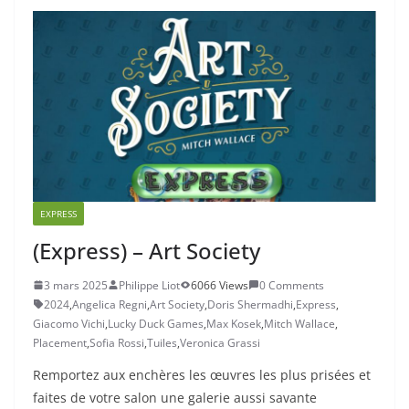
EXPRESS
(Express) – Art Society
3 mars 2025
Philippe Liot
6066 Views
0 Comments
2024
,
Angelica Regni
,
Art Society
,
Doris Shermadhi
,
Express
,
Giacomo Vichi
,
Lucky Duck Games
,
Max Kosek
,
Mitch Wallace
,
Placement
,
Sofia Rossi
,
Tuiles
,
Veronica Grassi
Remportez aux enchères les œuvres les plus prisées et
faites de votre salon une galerie aussi savante