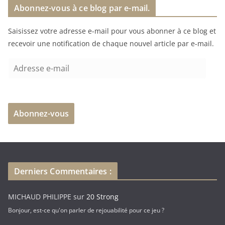
Abonnez-vous à ce blog par e-mail.
Saisissez votre adresse e-mail pour vous abonner à ce blog et
recevoir une notification de chaque nouvel article par e-mail.
A
d
r
e
Abonnez-vous
s
s
e
e
-
Derniers Commentaires :
m
a
MICHAUD PHILIPPE
sur
20 Strong
i
Bonjour, est-ce qu'on parler de rejouabilité pour ce jeu ?
l