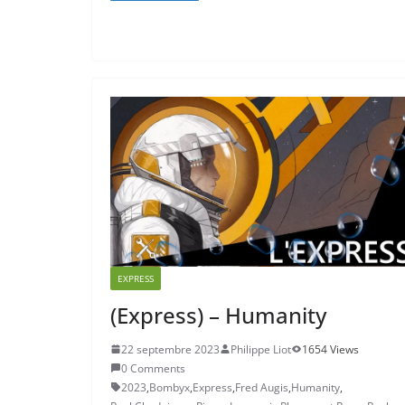
EXPRESS
(Express) – Humanity
22 septembre 2023
Philippe Liot
1654 Views
0 Comments
2023
,
Bombyx
,
Express
,
Fred Augis
,
Humanity
,