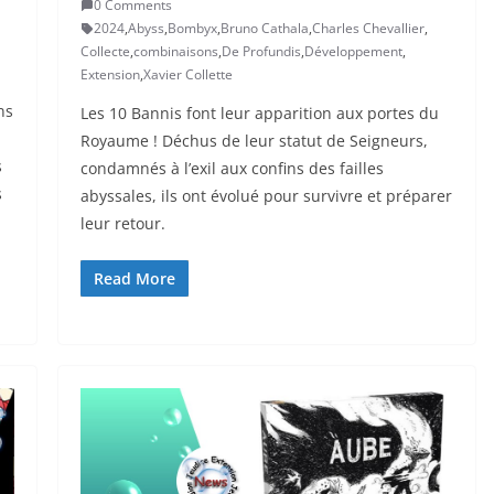
0 Comments
2024
,
Abyss
,
Bombyx
,
Bruno Cathala
,
Charles Chevallier
,
Collecte
,
combinaisons
,
De Profundis
,
Développement
,
Extension
,
Xavier Collette
ns
Les 10 Bannis font leur apparition aux portes du
Royaume ! Déchus de leur statut de Seigneurs,
s
condamnés à l’exil aux confins des failles
s
abyssales, ils ont évolué pour survivre et préparer
leur retour.
Read More