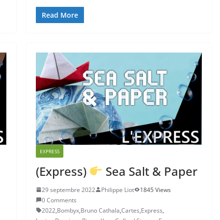
Read More
EXPRESS
(Express)
Sea Salt & Paper
29 septembre 2022
Philippe Liot
1845 Views
0 Comments
2022
,
Bombyx
,
Bruno Cathala
,
Cartes
,
Express
,