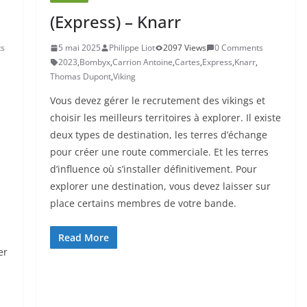
(Express) – Knarr
s
5 mai 2025
Philippe Liot
2097 Views
0 Comments
2023
,
Bombyx
,
Carrion Antoine
,
Cartes
,
Express
,
Knarr
,
Thomas Dupont
,
Viking
Vous devez gérer le recrutement des vikings et
choisir les meilleurs territoires à explorer. Il existe
deux types de destination, les terres d’échange
pour créer une route commerciale. Et les terres
d’influence où s’installer définitivement. Pour
explorer une destination, vous devez laisser sur
place certains membres de votre bande.
Read More
er