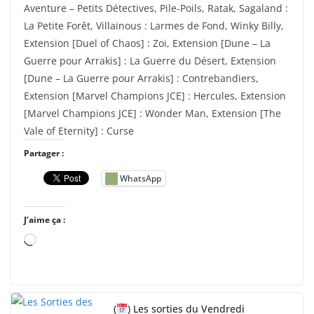
Aventure – Petits Détectives, Pile-Poils, Ratak, Sagaland :
La Petite Forêt, Villainous : Larmes de Fond, Winky Billy,
Extension [Duel of Chaos] : Zoi, Extension [Dune – La
Guerre pour Arrakis] : La Guerre du Désert, Extension
[Dune – La Guerre pour Arrakis] : Contrebandiers,
Extension [Marvel Champions JCE] : Hercules, Extension
[Marvel Champions JCE] : Wonder Man, Extension [The
Vale of Eternity] : Curse
Partager :
WhatsApp
J’aime ça :
C
h
a
r
(
) Les sorties du Vendredi
g