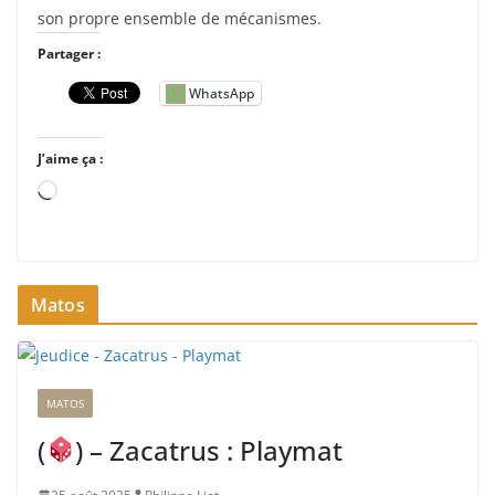
son propre ensemble de mécanismes.
Partager :
WhatsApp
J’aime ça :
C
h
a
r
Matos
g
e
m
e
MATOS
n
t
(
) – Zacatrus : Playmat
…