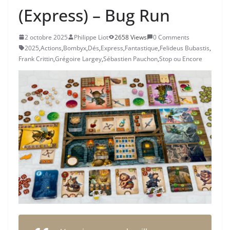
(Express) – Bug Run
2 octobre 2025
Philippe Liot
2658 Views
0 Comments
2025
,
Actions
,
Bombyx
,
Dés
,
Express
,
Fantastique
,
Felideus Bubastis
,
Frank Crittin
,
Grégoire Largey
,
Sébastien Pauchon
,
Stop ou Encore