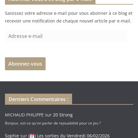
e
Saisissez votre adresse e-mail pour vous abonner à ce blog et
m
recevoir une notification de chaque nouvel article par e-mail.
e
n
A
t
d
…
r
e
Abonnez-vous
s
s
e
e
-
Derniers Commentaires :
m
a
MICHAUD PHILIPPE
sur
20 Strong
i
Bonjour, est-ce qu'on parler de rejouabilité pour ce jeu ?
l
Sophie
sur
(
) Les sorties du Vendredi 06/02/2026