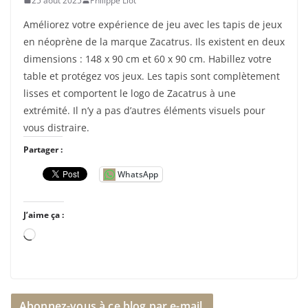
25 août 2025
Philippe Liot
Améliorez votre expérience de jeu avec les tapis de jeux
en néoprène de la marque Zacatrus. Ils existent en deux
dimensions : 148 x 90 cm et 60 x 90 cm. Habillez votre
table et protégez vos jeux. Les tapis sont complètement
lisses et comportent le logo de Zacatrus à une
extrémité. Il n’y a pas d’autres éléments visuels pour
vous distraire.
Partager :
WhatsApp
J’aime ça :
C
h
a
r
Abonnez-vous à ce blog par e-mail.
g