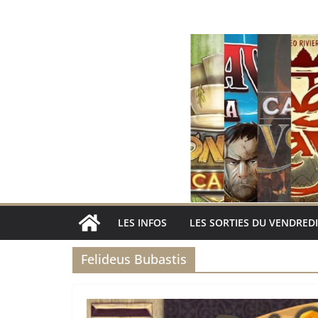
Passer
au
contenu
LES INFOS
LES SORTIES DU VENDREDI
Felideus Bubastis