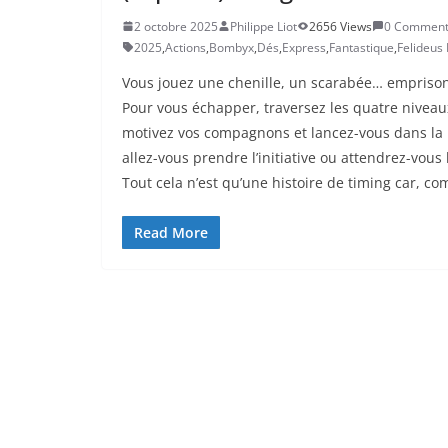
2 octobre 2025
Philippe Liot
2656 Views
0 Comment
2025
,
Actions
,
Bombyx
,
Dés
,
Express
,
Fantastique
,
Felideus
Vous jouez une chenille, un scarabée… empriso
Pour vous échapper, traversez les quatre niveau
motivez vos compagnons et lancez-vous dans la 
allez-vous prendre l’initiative ou attendrez-vous
Tout cela n’est qu’une histoire de timing car, co
Read More