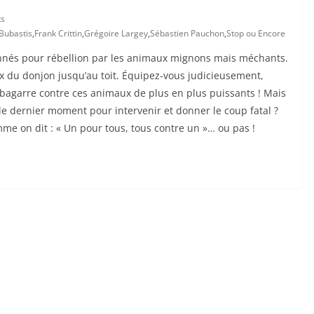
s
 Bubastis
,
Frank Crittin
,
Grégoire Largey
,
Sébastien Pauchon
,
Stop ou Encore
nnés pour rébellion par les animaux mignons mais méchants.
x du donjon jusqu’au toit. Équipez-vous judicieusement,
bagarre contre ces animaux de plus en plus puissants ! Mais
 le dernier moment pour intervenir et donner le coup fatal ?
mme on dit : « Un pour tous, tous contre un »… ou pas !