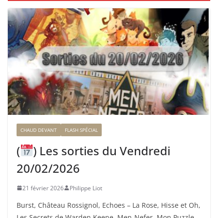
CHAUD DEVANT
FLASH SPÉCIAL
(
) Les sorties du Vendredi
20/02/2026
21 février 2026
Philippe Liot
Burst, Château Rossignol, Echoes – La Rose, Hisse et Oh,
Les Secrets de Warden Keene, Men-Nefer, Mon Puzzle