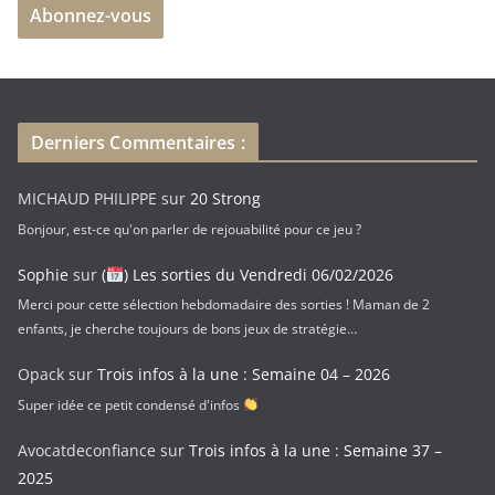
Abonnez-vous
s
s
e
e
-
Derniers Commentaires :
m
a
MICHAUD PHILIPPE
sur
20 Strong
i
Bonjour, est-ce qu'on parler de rejouabilité pour ce jeu ?
l
Sophie
sur
(
) Les sorties du Vendredi 06/02/2026
Merci pour cette sélection hebdomadaire des sorties ! Maman de 2
enfants, je cherche toujours de bons jeux de stratégie…
Opack
sur
Trois infos à la une : Semaine 04 – 2026
Super idée ce petit condensé d'infos
Avocatdeconfiance
sur
Trois infos à la une : Semaine 37 –
2025