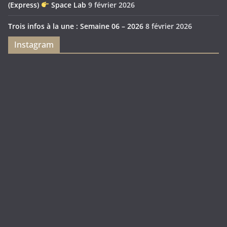
(Express)
Space Lab
9 février 2026
Trois infos à la une : Semaine 06 – 2026
8 février 2026
Instagram
Feya’s
Puerto
Swamp
Rico
1897
Spécial
Édition
Sanctuary
(Express)
Looot