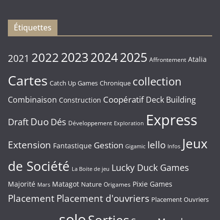
16/01/2026
Étiquettes
2023
2024
2022
2025
2021
Atalia
Affrontement
Cartes
collection
Chronique
Catch Up Games
Coopératif
Combinaison
Deck Building
Construction
Express
Duo
Draft
Dés
Développement
Exploration
Jeux
Extension
Iello
Gestion
Fantastique
Gigamic
Infos
de Société
Lucky Duck Games
La Boite de jeu
Majorité
Matagot
Pixie Games
Nature
Origames
Mars
Placement
Placement d'ouvriers
Placement Ouvriers
solo