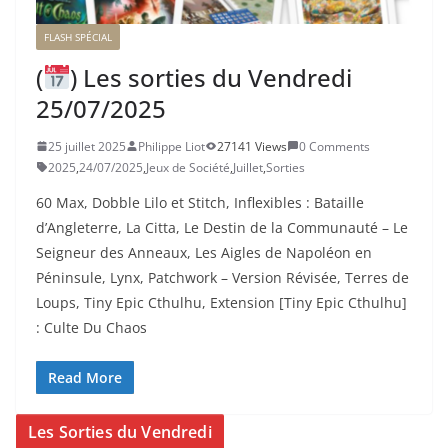
FLASH SPÉCIAL
(
) Les sorties du Vendredi
25/07/2025
25 juillet 2025
Philippe Liot
27141 Views
0 Comments
2025
,
24/07/2025
,
Jeux de Société
,
Juillet
,
Sorties
60 Max, Dobble Lilo et Stitch, Inflexibles : Bataille
d’Angleterre, La Citta, Le Destin de la Communauté – Le
Seigneur des Anneaux, Les Aigles de Napoléon en
Péninsule, Lynx, Patchwork – Version Révisée, Terres de
Loups, Tiny Epic Cthulhu, Extension [Tiny Epic Cthulhu]
: Culte Du Chaos
Read More
Les Sorties du Vendredi