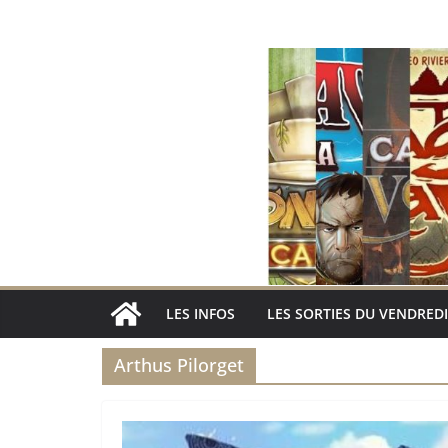
Passer
au
contenu
LES INFOS
LES SORTIES DU VENDREDI
Arthus Pilorget