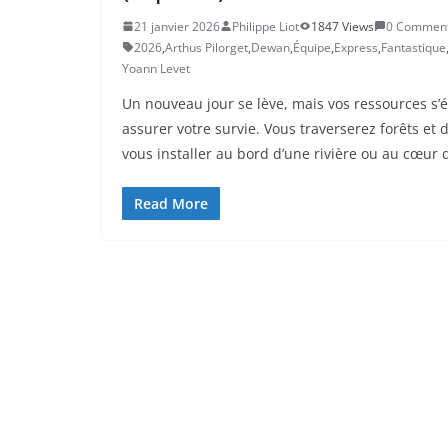
21 janvier 2026
Philippe Liot
1847 Views
0 Commen
2026
,
Arthus Pilorget
,
Dewan
,
Équipe
,
Express
,
Fantastique
Yoann Levet
Un nouveau jour se lève, mais vos ressources s’é
assurer votre survie. Vous traverserez forêts et 
vous installer au bord d’une rivière ou au cœur 
Read More