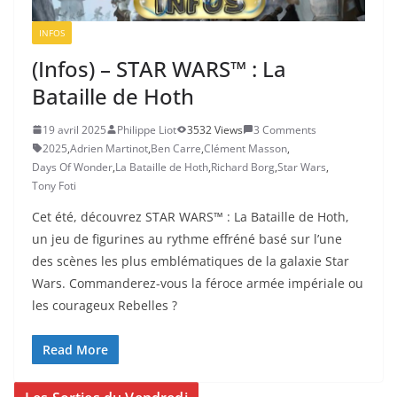
INFOS
(Infos) – STAR WARS™ : La
Bataille de Hoth
19 avril 2025
Philippe Liot
3532 Views
3 Comments
2025
,
Adrien Martinot
,
Ben Carre
,
Clément Masson
,
Days Of Wonder
,
La Bataille de Hoth
,
Richard Borg
,
Star Wars
,
Tony Foti
Cet été, découvrez STAR WARS™ : La Bataille de Hoth,
un jeu de figurines au rythme effréné basé sur l’une
des scènes les plus emblématiques de la galaxie Star
Wars. Commanderez-vous la féroce armée impériale ou
les courageux Rebelles ?
Read More