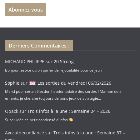
e
Abonnez-vous
s
s
e
e
-
Derniers Commentaires :
m
a
MICHAUD PHILIPPE
sur
20 Strong
i
Bonjour, est-ce qu'on parler de rejouabilité pour ce jeu ?
l
Sophie
sur
(
) Les sorties du Vendredi 06/02/2026
Merci pour cette sélection hebdomadaire des sorties ! Maman de 2
enfants, je cherche toujours de bons jeux de stratégie…
Opack
sur
Trois infos à la une : Semaine 04 – 2026
Super idée ce petit condensé d'infos
Avocatdeconfiance
sur
Trois infos à la une : Semaine 37 –