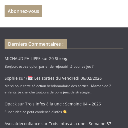
e
Abonnez-vous
s
s
e
e
-
Derniers Commentaires :
m
a
MICHAUD PHILIPPE
sur
20 Strong
i
Bonjour, est-ce qu'on parler de rejouabilité pour ce jeu ?
l
Sophie
sur
(
) Les sorties du Vendredi 06/02/2026
Merci pour cette sélection hebdomadaire des sorties ! Maman de 2
enfants, je cherche toujours de bons jeux de stratégie…
Opack
sur
Trois infos à la une : Semaine 04 – 2026
Super idée ce petit condensé d'infos
Avocatdeconfiance
sur
Trois infos à la une : Semaine 37 –