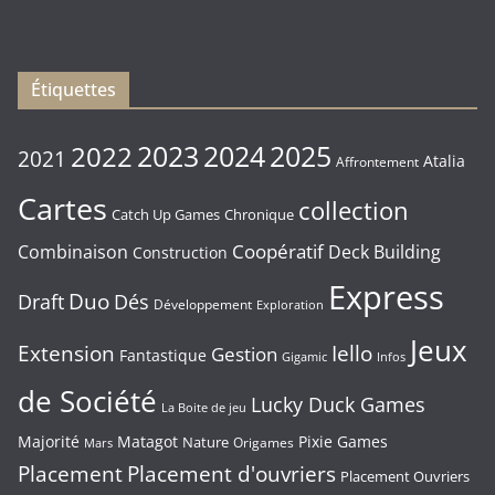
Vendredi
16/01/2026
Étiquettes
2023
2024
2022
2025
2021
Atalia
Affrontement
Cartes
collection
Chronique
Catch Up Games
Coopératif
Combinaison
Deck Building
Construction
Express
Duo
Draft
Dés
Développement
Exploration
Jeux
Extension
Iello
Gestion
Fantastique
Gigamic
Infos
de Société
Lucky Duck Games
La Boite de jeu
Majorité
Matagot
Pixie Games
Nature
Origames
Mars
Placement
Placement d'ouvriers
Placement Ouvriers