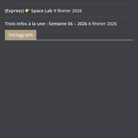
(Express)
Space Lab
9 février 2026
Trois infos à la une : Semaine 06 – 2026
8 février 2026
Instagram
Feya’s
Puerto
Swamp
Rico
1897
Spécial
Édition
Sanctuary
(Express)
Looot