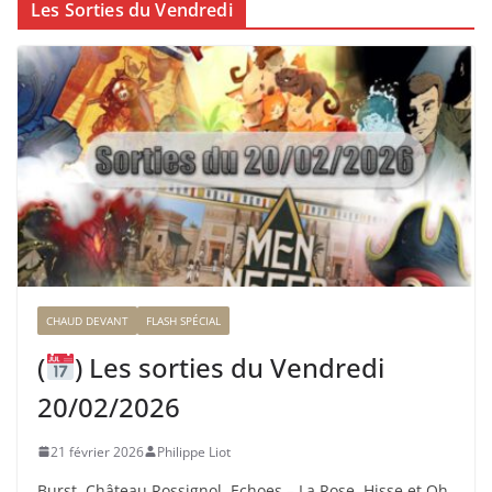
Les Sorties du Vendredi
CHAUD DEVANT
FLASH SPÉCIAL
(
) Les sorties du Vendredi
20/02/2026
21 février 2026
Philippe Liot
Burst, Château Rossignol, Echoes – La Rose, Hisse et Oh,