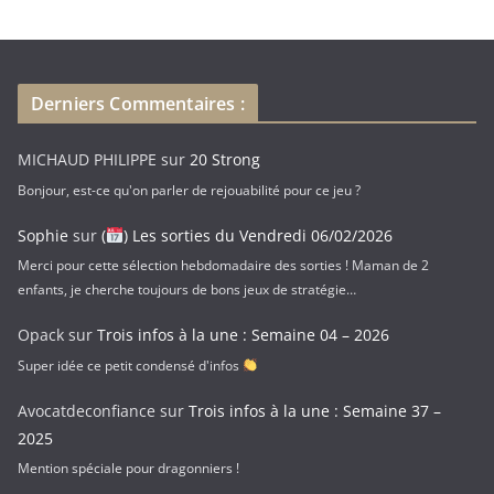
s
e
e
-
Derniers Commentaires :
m
a
MICHAUD PHILIPPE
sur
20 Strong
i
Bonjour, est-ce qu'on parler de rejouabilité pour ce jeu ?
l
Sophie
sur
(
) Les sorties du Vendredi 06/02/2026
Merci pour cette sélection hebdomadaire des sorties ! Maman de 2
enfants, je cherche toujours de bons jeux de stratégie…
Opack
sur
Trois infos à la une : Semaine 04 – 2026
Super idée ce petit condensé d'infos
Avocatdeconfiance
sur
Trois infos à la une : Semaine 37 –
2025
Mention spéciale pour dragonniers !