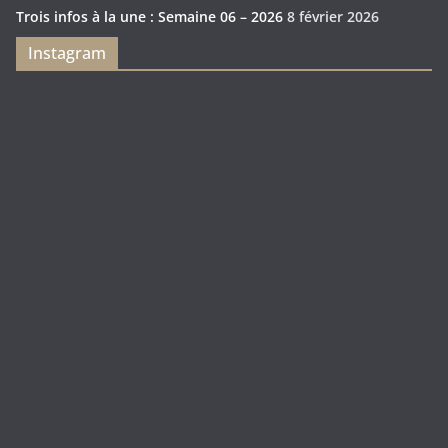
Trois infos à la une : Semaine 06 – 2026
8 février 2026
Instagram
Feya’s
Puerto
Swamp
Rico
1897
Spécial
Édition
Sanctuary
(Express)
Looot