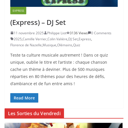
EXPRESS
(Express) – DJ Set
11 novembre 2025
Philippe Liot
3136 Views
0 Comments
2025
,
Camille Verrier
,
Colin Valière
,
DJ Set
,
Express
,
Florence de Nazelle
,
Musique
,
Olémains
,
Quiz
Teste ta culture musicale autrement ! Dans ce quiz
unique, oublie le titre et l’artiste : chaque chanson
cache un thème à deviner. Plus de 500 musiques
réparties en 80 thèmes pour des heures de défis,
d’ambiance et de fun entre amis !
Read More
Les Sorties du Vendredi