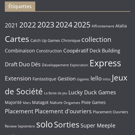
Étiquettes
2023
2024
2022
2025
2021
Atalia
Affrontement
Cartes
collection
Chronique
Catch Up Games
Coopératif
Combinaison
Deck Building
Construction
Express
Duo
Draft
Dés
Développement
Exploration
Jeux
Extension
Iello
Gestion
Fantastique
Gigamic
Infos
de Société
Lucky Duck Games
La Boite de jeu
Majorité
Matagot
Pixie Games
Nature
Origames
Mars
Placement
Placement d'ouvriers
Placement Ouvriers
solo
Sorties
Super Meeple
Review
Septembre