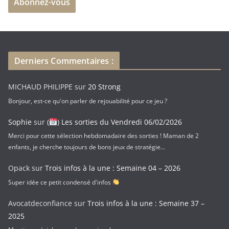
Abonnez-vous
s
s
e
e
-
Derniers Commentaires :
m
a
MICHAUD PHILIPPE
sur
20 Strong
i
Bonjour, est-ce qu'on parler de rejouabilité pour ce jeu ?
l
Sophie
sur
(
) Les sorties du Vendredi 06/02/2026
Merci pour cette sélection hebdomadaire des sorties ! Maman de 2
enfants, je cherche toujours de bons jeux de stratégie…
Opack
sur
Trois infos à la une : Semaine 04 – 2026
Super idée ce petit condensé d'infos
Avocatdeconfiance
sur
Trois infos à la une : Semaine 37 –
2025