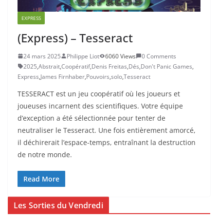
EXPRESS
(Express) – Tesseract
24 mars 2025
Philippe Liot
6060 Views
0 Comments
2025
,
Abstrait
,
Coopératif
,
Denis Freitas
,
Dés
,
Don't Panic Games
,
Express
,
James Firnhaber
,
Pouvoirs
,
solo
,
Tesseract
TESSERACT est un jeu coopératif où les joueurs et
joueuses incarnent des scientifiques. Votre équipe
d’exception a été sélectionnée pour tenter de
neutraliser le Tesseract. Une fois entièrement amorcé,
il déchirerait l’espace-temps, entraînant la destruction
de notre monde.
Read More
Les Sorties du Vendredi