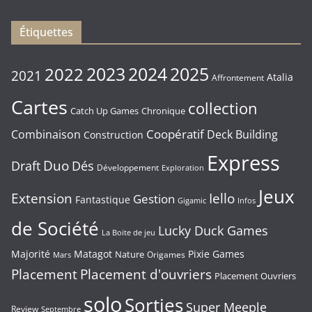
16/01/2026
Étiquettes
2023
2024
2022
2025
2021
Atalia
Affrontement
Cartes
collection
Chronique
Catch Up Games
Coopératif
Combinaison
Deck Building
Construction
Express
Duo
Draft
Dés
Développement
Exploration
Jeux
Extension
Iello
Gestion
Fantastique
Gigamic
Infos
de Société
Lucky Duck Games
La Boite de jeu
Majorité
Matagot
Pixie Games
Nature
Origames
Mars
Placement
Placement d'ouvriers
Placement Ouvriers
solo
Sorties
Super Meeple
Review
Septembre