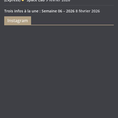
Trois infos à la une : Semaine 06 – 2026
8 février 2026
Instagram
Feya’s
Puerto
Swamp
Rico
1897
Spécial
Édition
Sanctuary
(Express)
Looot