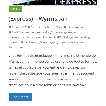
EXPRESS
(Express) – Wyrmspan
22 juin 2024
Philippe Liot
4612 Views
0 Comments
2024
,
Clémentine Campardou
,
Connie Vogelmann
,
Construction de Tableau
,
Elizabeth HARGRAVE
,
Engine-building
,
Express
,
Héroïc Fantasy
,
Matagot
,
solo
,
Stonemaier Games
,
Wyrmspan
Vous êtes un dragonologue amateur dans le monde de
Wyrmspan, un monde où les dragons de toutes formes,
tailles et couleurs parcourent le ciel. Excavez un
labyrinthe caché que vous avez récemment découvert
sous votre terrain, et attirez ces merveilleuses
créatures pour les rassembler dans vos cavernes.
Read More