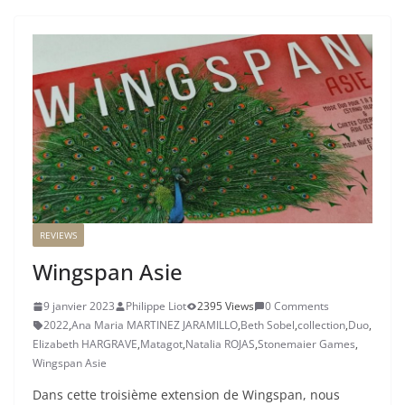
REVIEWS
Wingspan Asie
9 janvier 2023
Philippe Liot
2395 Views
0 Comments
2022
,
Ana Maria MARTINEZ JARAMILLO
,
Beth Sobel
,
collection
,
Duo
,
Elizabeth HARGRAVE
,
Matagot
,
Natalia ROJAS
,
Stonemaier Games
,
Wingspan Asie
Dans cette troisième extension de Wingspan, nous