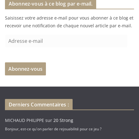
Abonnez-vous à ce blog par e-mail.
Saisissez votre adresse e-mail pour vous abonner à ce blog et
recevoir une notification de chaque nouvel article par e-mail.
A
d
r
e
Abonnez-vous
s
s
e
e
-
Derniers Commentaires :
m
a
MICHAUD PHILIPPE
sur
20 Strong
i
Bonjour, est-ce qu'on parler de rejouabilité pour ce jeu ?
l