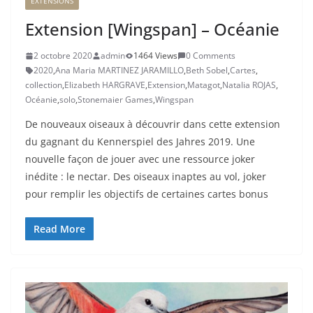
EXTENSIONS
Extension [Wingspan] – Océanie
2 octobre 2020
admin
1464 Views
0 Comments
2020
,
Ana Maria MARTINEZ JARAMILLO
,
Beth Sobel
,
Cartes
,
collection
,
Elizabeth HARGRAVE
,
Extension
,
Matagot
,
Natalia ROJAS
,
Océanie
,
solo
,
Stonemaier Games
,
Wingspan
De nouveaux oiseaux à découvrir dans cette extension
du gagnant du Kennerspiel des Jahres 2019. Une
nouvelle façon de jouer avec une ressource joker
inédite : le nectar. Des oiseaux inaptes au vol, joker
pour remplir les objectifs de certaines cartes bonus
Read More