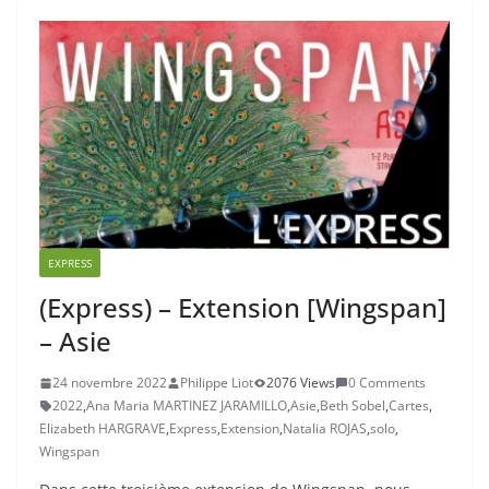
EXPRESS
(Express) – Extension [Wingspan]
– Asie
24 novembre 2022
Philippe Liot
2076 Views
0 Comments
2022
,
Ana Maria MARTINEZ JARAMILLO
,
Asie
,
Beth Sobel
,
Cartes
,
Elizabeth HARGRAVE
,
Express
,
Extension
,
Natalia ROJAS
,
solo
,
Wingspan