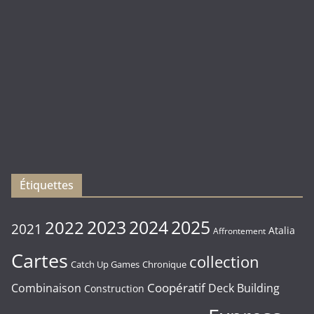
(
Rebirth
)
Les
sorties
du
Vendredi
16/01/2026
Étiquettes
2023
2024
2022
2025
2021
Atalia
Affrontement
Cartes
collection
Chronique
Catch Up Games
Coopératif
Combinaison
Deck Building
Construction