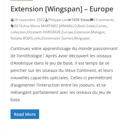
Extension [Wingspan] – Europe
26 novembre 2022
Philippe Liot
1656 Views
0 Comments
2019
,
Ana Maria MARTINEZ JARAMILLO
,
Beth Sobel
,
Cartes
,
collection
,
Elizabeth HARGRAVE
,
Europe
,
Extension
,
Matagot
,
Natalia ROJAS
,
solo
,
Stonemaier Games
,
Wingspan
Continuez votre apprentissage du monde passionnant
de l’ornithologie ! Après avoir découvert les oiseaux
d’Amérique dans le jeu de base, il est temps de se
pencher sur les oiseaux du Vieux Continent, et leurs
nouvelles capacités spéciales. Celles-ci permettront
d’augmenter l’interaction entre les joueurs, et se
mélangent parfaitement avec les oiseaux du jeu de
base.
Read More