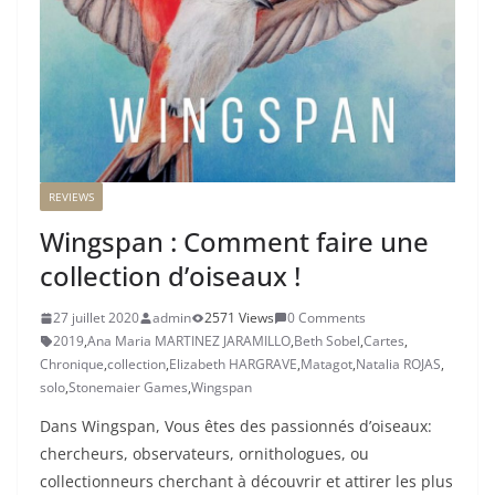
REVIEWS
Wingspan : Comment faire une
collection d’oiseaux !
27 juillet 2020
admin
2571 Views
0 Comments
2019
,
Ana Maria MARTINEZ JARAMILLO
,
Beth Sobel
,
Cartes
,
Chronique
,
collection
,
Elizabeth HARGRAVE
,
Matagot
,
Natalia ROJAS
,
solo
,
Stonemaier Games
,
Wingspan
Dans Wingspan, Vous êtes des passionnés d’oiseaux:
chercheurs, observateurs, ornithologues, ou
collectionneurs cherchant à découvrir et attirer les plus