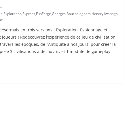
ts
ge
,
Exploration
,
Express
,
FunForge
,
Georges Bouchelaghem
,
Hendry Iwanaga
me
ésormais en trois versions : Exploration, Espionnage et
joueurs ! Redécouvrez l’expérience de ce jeu de civilisation
avers les époques, de l’Antiquité à nos jours, pour créer la
opose 3 civilisations à découvrir, et 1 module de gameplay