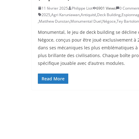
11 février 2025
Philippe Liot
6901 Views
0 Commen
2025
,
Agri Karuniawan
,
Antiquité
,
Deck Building
,
Espionna
,
Matthew Dunstan
,
Monumental Duel
,
Négoce
,
Tey Bartolo
Monumental, le jeu de deck building se décline d
Négoce, conçus pour être joué exclusivement à 2 
dans ses mécaniques les plus emblématiques à tr
plus brillante des civilisations. Chaque boîte pr
spécifique jouable avec d’autres modules.
Read More