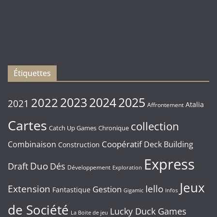
Les
sorties
du
Vendredi
16/01/2026
Étiquettes
2023
2024
2022
2025
2021
Atalia
Affrontement
Cartes
collection
Chronique
Catch Up Games
Coopératif
Combinaison
Deck Building
Construction
Express
Duo
Draft
Dés
Développement
Exploration
Jeux
Extension
Iello
Gestion
Fantastique
Gigamic
Infos
de Société
Lucky Duck Games
La Boite de jeu