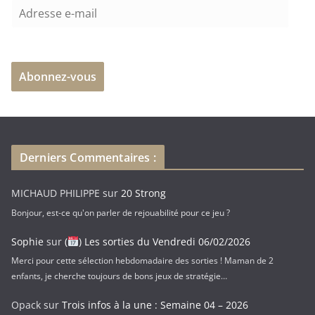
A
d
r
e
Abonnez-vous
s
s
e
e
-
Derniers Commentaires :
m
a
MICHAUD PHILIPPE
sur
20 Strong
i
Bonjour, est-ce qu'on parler de rejouabilité pour ce jeu ?
l
Sophie
sur
(
) Les sorties du Vendredi 06/02/2026
Merci pour cette sélection hebdomadaire des sorties ! Maman de 2
enfants, je cherche toujours de bons jeux de stratégie…
Opack
sur
Trois infos à la une : Semaine 04 – 2026