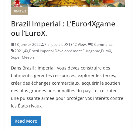
REVIEWS
Brazil Imperial : L’Euro4Xgame
ou l’EuroX.
18 janvier 2022
Philippe Liot
1842 Views
0 Comments
2021
,
4X
,
Brazil Imperial
,
Développement
,
Eurogame
,
EuroX
,
Super Meeple
Dans Brazil : Imperial, vous devez construire des
bâtiments, gérer les ressources, explorer les terres,
créer des échanges commerciaux, acquérir le soutien
des plus grandes personnalités du pays, et recruter
une puissante armée pour protéger vos intérêts contre
les États rivaux.
Read More