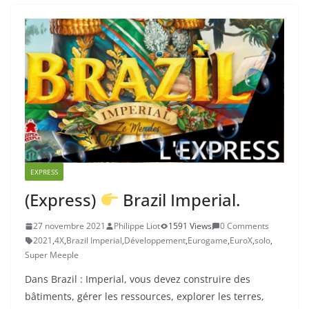
EXPRESS
(Express)
Brazil Imperial.
27 novembre 2021
Philippe Liot
1591 Views
0 Comments
2021
,
4X
,
Brazil Imperial
,
Développement
,
Eurogame
,
EuroX
,
solo
,
Super Meeple
Dans Brazil : Imperial, vous devez construire des
bâtiments, gérer les ressources, explorer les terres,