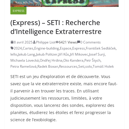
EXPRESS
(Express) – SETI : Recherche
d’Intelligence Extraterrestre
8 avril 2025
Philippe Liot
6421 Views
0 Comments
2024
,
Cartes
,
Engine-building
,
Espace
,
Express
,
František Sedláček
,
Iello
,
Jakub Lang
,
Jakub Politzer
,
Jiří Kůs
,
Jiří Mikovec
,
Josef Surý
,
Michaela Lovecká
,
Ondřej Hrdina
,
Oto Kandera
,
Petr Štych
,
Petra Ramešová
,
Radek Boxan
,
Ressources
,
Seti
,
solo
,
Tomáš Holek
SETI est un jeu d’exploration et de découverte. Vous
savez que la vie extraterrestre existe, mais encore faut-
il parvenir à en trouver les traces. En utilisant
judicieusement les ressources, limitées, à votre
disposition, vous lancerez des sondes, explorerez des
planètes, étudierez les étoiles et ferez progresser la
science de l’exobiologie.