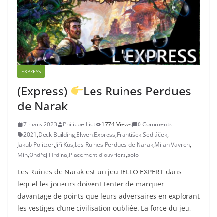
EXPRESS
(Express)
Les Ruines Perdues
de Narak
7 mars 2023
Philippe Liot
1774 Views
0 Comments
2021
,
Deck Building
,
Elwen
,
Express
,
František Sedláček
,
Jakub Politzer
,
Jiří Kůs
,
Les Ruines Perdues de Narak
,
Milan Vavron
,
Mín
,
Ondřej Hrdina
,
Placement d'ouvriers
,
solo
Les Ruines de Narak est un jeu IELLO EXPERT dans
lequel les joueurs doivent tenter de marquer
davantage de points que leurs adversaires en explorant
les vestiges d’une civilisation oubliée. La force du jeu,