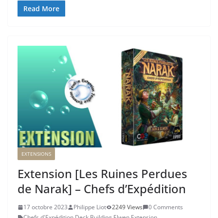
Read More
EXTENSIONS
Extension [Les Ruines Perdues
de Narak] – Chefs d’Expédition
17 octobre 2023
Philippe Liot
2249 Views
0 Comments
Chefs d'Expédition
,
Deck Building
,
Elwen
,
Extension
,