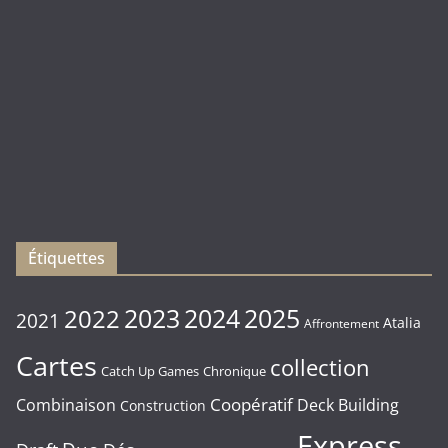
(
Rebirth
)
Les
sorties
du
Vendredi
16/01/2026
Étiquettes
2023
2024
2022
2025
2021
Atalia
Affrontement
Cartes
collection
Chronique
Catch Up Games
Coopératif
Combinaison
Deck Building
Construction
Express