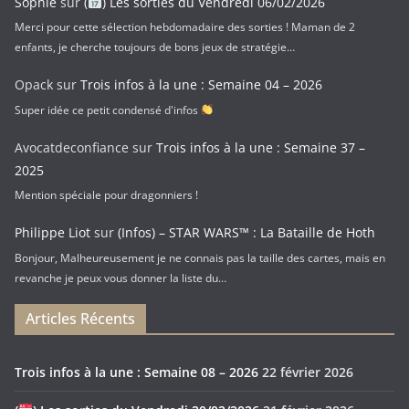
Sophie
sur
(
) Les sorties du Vendredi 06/02/2026
Merci pour cette sélection hebdomadaire des sorties ! Maman de 2
enfants, je cherche toujours de bons jeux de stratégie…
Opack
sur
Trois infos à la une : Semaine 04 – 2026
Super idée ce petit condensé d'infos
Avocatdeconfiance
sur
Trois infos à la une : Semaine 37 –
2025
Mention spéciale pour dragonniers !
Philippe Liot
sur
(Infos) – STAR WARS™ : La Bataille de Hoth
Bonjour, Malheureusement je ne connais pas la taille des cartes, mais en
revanche je peux vous donner la liste du…
Articles Récents
Trois infos à la une : Semaine 08 – 2026
22 février 2026