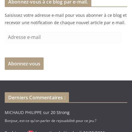
Abonnez-vous à ce blog par e-mail.
Saisissez votre adresse e-mail pour vous abonner à ce blog et
recevoir une notification de chaque nouvel article par e-mail.
A
d
r
e
Abonnez-vous
s
s
e
e
-
Derniers Commentaires :
m
a
MICHAUD PHILIPPE
sur
20 Strong
i
Bonjour, est-ce qu'on parler de rejouabilité pour ce jeu ?
l