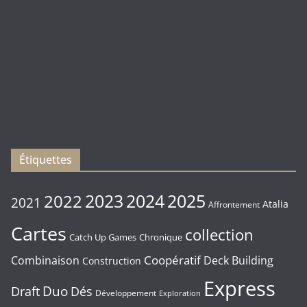
(
Rebirth
)
Les
sorties
du
Vendredi
16/01/2026
Étiquettes
2023
2024
2022
2025
2021
Atalia
Affrontement
Cartes
collection
Chronique
Catch Up Games
Coopératif
Combinaison
Deck Building
Construction
Express
Duo
Draft
Dés
Développement
Exploration