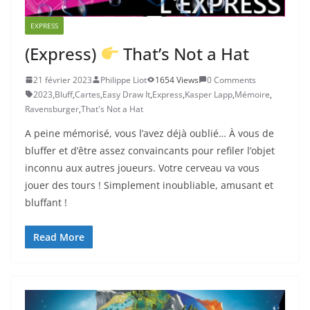
EXPRESS
(Express)
That’s Not a Hat
21 février 2023
Philippe Liot
1654 Views
0 Comments
2023
,
Bluff
,
Cartes
,
Easy Draw It
,
Express
,
Kasper Lapp
,
Mémoire
,
Ravensburger
,
That's Not a Hat
A peine mémorisé, vous l’avez déjà oublié… À vous de
bluffer et d’être assez convaincants pour refiler l’objet
inconnu aux autres joueurs. Votre cerveau va vous
jouer des tours ! Simplement inoubliable, amusant et
bluffant !
Read More