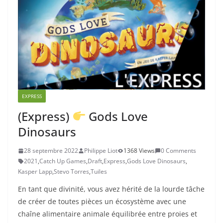
EXPRESS
(Express)
Gods Love
Dinosaurs
28 septembre 2022
Philippe Liot
1368 Views
0 Comments
2021
,
Catch Up Games
,
Draft
,
Express
,
Gods Love Dinosaurs
,
Kasper Lapp
,
Stevo Torres
,
Tuiles
En tant que divinité, vous avez hérité de la lourde tâche
de créer de toutes pièces un écosystème avec une
chaîne alimentaire animale équilibrée entre proies et