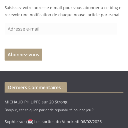
Saisissez votre adresse e-mail pour vous abonner à ce blog et
recevoir une notification de chaque nouvel article par e-mail.
A
d
r
e
Abonnez-vous
s
s
e
e
-
Derniers Commentaires :
m
a
MICHAUD PHILIPPE
sur
20 Strong
i
Bonjour, est-ce qu'on parler de rejouabilité pour ce jeu ?
l
Sophie
sur
(
) Les sorties du Vendredi 06/02/2026