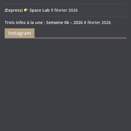
(Express)
Space Lab
9 février 2026
Trois infos à la une : Semaine 06 – 2026
8 février 2026
Instagram
Feya’s
Puerto
Swamp
Rico
1897
Spécial
Édition
Sanctuary
(Express)
Looot