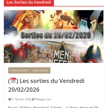
Les Sorties du Vendredi
CHAUD DEVANT
FLASH SPÉCIAL
(
) Les sorties du Vendredi
20/02/2026
21 février 2026
Philippe Liot
Burst, Château Rossignol, Echoes – La Rose, Hisse et Oh,