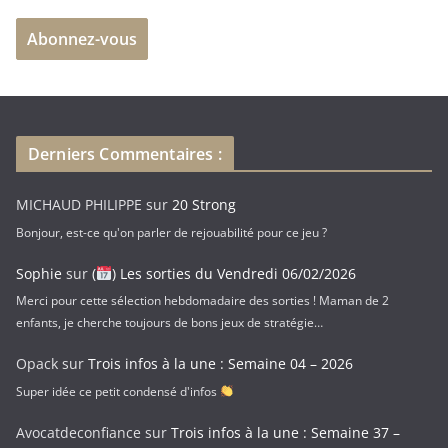
e
Abonnez-vous
s
s
e
e
-
Derniers Commentaires :
m
a
MICHAUD PHILIPPE
sur
20 Strong
i
Bonjour, est-ce qu'on parler de rejouabilité pour ce jeu ?
l
Sophie
sur
(
) Les sorties du Vendredi 06/02/2026
Merci pour cette sélection hebdomadaire des sorties ! Maman de 2
enfants, je cherche toujours de bons jeux de stratégie…
Opack
sur
Trois infos à la une : Semaine 04 – 2026
Super idée ce petit condensé d'infos
Avocatdeconfiance
sur
Trois infos à la une : Semaine 37 –