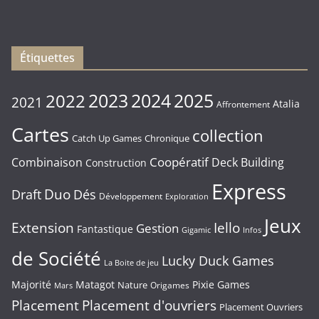
Vendredi
16/01/2026
Étiquettes
2023
2024
2022
2025
2021
Atalia
Affrontement
Cartes
collection
Chronique
Catch Up Games
Coopératif
Combinaison
Deck Building
Construction
Express
Duo
Draft
Dés
Développement
Exploration
Jeux
Extension
Iello
Gestion
Fantastique
Gigamic
Infos
de Société
Lucky Duck Games
La Boite de jeu
Majorité
Matagot
Pixie Games
Nature
Origames
Mars
Placement
Placement d'ouvriers
Placement Ouvriers