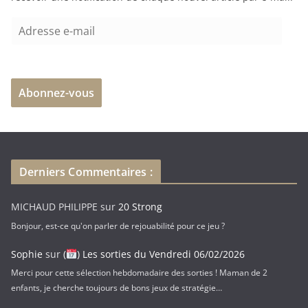
A
d
r
e
Abonnez-vous
s
s
e
e
-
Derniers Commentaires :
m
a
MICHAUD PHILIPPE
sur
20 Strong
i
Bonjour, est-ce qu'on parler de rejouabilité pour ce jeu ?
l
Sophie
sur
(
) Les sorties du Vendredi 06/02/2026
Merci pour cette sélection hebdomadaire des sorties ! Maman de 2
enfants, je cherche toujours de bons jeux de stratégie…