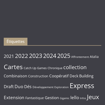
)
Les
sorties
du
Vendredi
16/01/2026
Étiquettes
2023
2024
2022
2025
2021
Atalia
Affrontement
Cartes
collection
Chronique
Catch Up Games
Coopératif
Combinaison
Deck Building
Construction
Express
Duo
Draft
Dés
Développement
Exploration
Jeux
Extension
Iello
Gestion
Fantastique
Gigamic
Infos