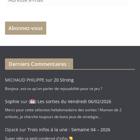
d
r
e
Abonnez-vous
s
s
e
e
-
Derniers Commentaires :
m
a
MICHAUD PHILIPPE
sur
20 Strong
i
Bonjour, est-ce qu'on parler de rejouabilité pour ce jeu ?
l
Sophie
sur
(
) Les sorties du Vendredi 06/02/2026
Merci pour cette sélection hebdomadaire des sorties ! Maman de 2
enfants, je cherche toujours de bons jeux de stratégie…
Opack
sur
Trois infos à la une : Semaine 04 – 2026
Super idée ce petit condensé d'infos