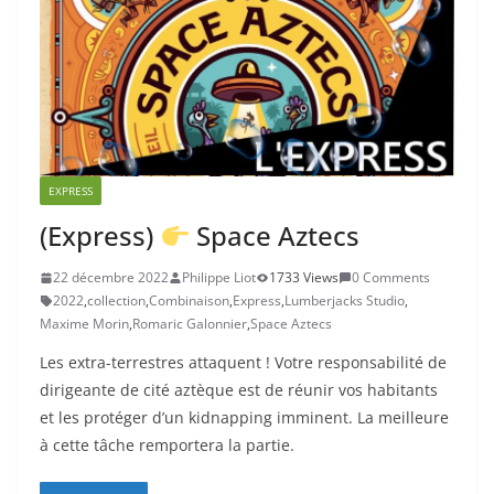
EXPRESS
(Express)
Space Aztecs
22 décembre 2022
Philippe Liot
1733 Views
0 Comments
2022
,
collection
,
Combinaison
,
Express
,
Lumberjacks Studio
,
Maxime Morin
,
Romaric Galonnier
,
Space Aztecs
Les extra-terrestres attaquent ! Votre responsabilité de
dirigeante de cité aztèque est de réunir vos habitants
et les protéger d’un kidnapping imminent. La meilleure
à cette tâche remportera la partie.