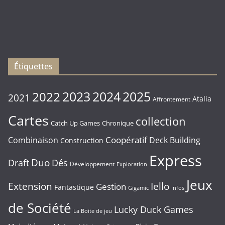
sorties
du
Vendredi
16/01/2026
Étiquettes
2023
2024
2022
2025
2021
Atalia
Affrontement
Cartes
collection
Chronique
Catch Up Games
Coopératif
Combinaison
Deck Building
Construction
Express
Duo
Draft
Dés
Développement
Exploration
Jeux
Extension
Iello
Gestion
Fantastique
Gigamic
Infos
de Société
Lucky Duck Games
La Boite de jeu