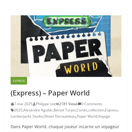
EXPRESS
(Express) – Paper World
7 mai 2025
Philippe Liot
2181 Views
0 Comments
2025
,
Alexandre Aguilar
,
Benoit Turpin
,
Cartes
,
collection
,
Express
,
Lumberjacks Studio
,
Olivier Derouetteau
,
Paper World
,
Voyage
Dans Paper World, chaque joueur incarne un voyageur