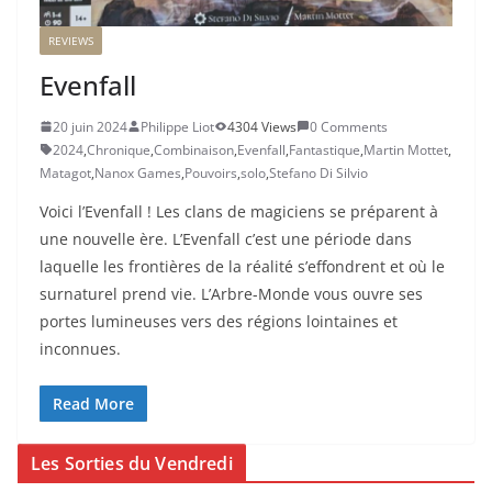
REVIEWS
Evenfall
20 juin 2024
Philippe Liot
4304 Views
0 Comments
2024
,
Chronique
,
Combinaison
,
Evenfall
,
Fantastique
,
Martin Mottet
,
Matagot
,
Nanox Games
,
Pouvoirs
,
solo
,
Stefano Di Silvio
Voici l’Evenfall ! Les clans de magiciens se préparent à
une nouvelle ère. L’Evenfall c’est une période dans
laquelle les frontières de la réalité s’effondrent et où le
surnaturel prend vie. L’Arbre-Monde vous ouvre ses
portes lumineuses vers des régions lointaines et
inconnues.
Read More
Les Sorties du Vendredi