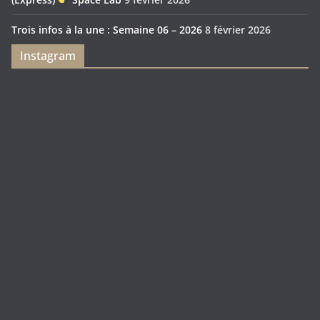
Trois infos à la une : Semaine 06 – 2026
8 février 2026
Instagram
Feya’s
Puerto
Swamp
Rico
1897
Spécial
Édition
Sanctuary
(Express)
Looot