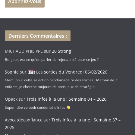
Abonnez-vous
s
s
e
e
-
Derniers Commentaires :
m
a
MICHAUD PHILIPPE
sur
20 Strong
i
Bonjour, est-ce qu'on parler de rejouabilité pour ce jeu ?
l
Sophie
sur
(
) Les sorties du Vendredi 06/02/2026
Merci pour cette sélection hebdomadaire des sorties ! Maman de 2
enfants, je cherche toujours de bons jeux de stratégie…
Opack
sur
Trois infos à la une : Semaine 04 – 2026
Super idée ce petit condensé d'infos
Avocatdeconfiance
sur
Trois infos à la une : Semaine 37 –
2025