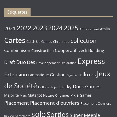
16/01/2026
Étiquettes
2023
2024
2022
2025
2021
Atalia
Affrontement
Cartes
collection
Chronique
Catch Up Games
Coopératif
Combinaison
Deck Building
Construction
Express
Duo
Draft
Dés
Développement
Exploration
Jeux
Extension
Iello
Gestion
Fantastique
Gigamic
Infos
de Société
Lucky Duck Games
La Boite de jeu
Majorité
Matagot
Pixie Games
Nature
Origames
Mars
Placement
Placement d'ouvriers
Placement Ouvriers
solo
Sorties
Super Meeple
Review
Septembre