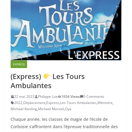
EXPRESS
(Express)
Les Tours
Ambulantes
22 mai 2023
Philippe Liot
1654 Views
0 Comments
2022
,
Déplacement
,
Express
,
Les Tours Ambulantes
,
Mémoire
,
Michael Kiesling
,
Michael Menzel
,
Oya
Chaque année, les classes de magie de l’école de
Corbosie s’affrontent dans l’épreuve traditionnelle des