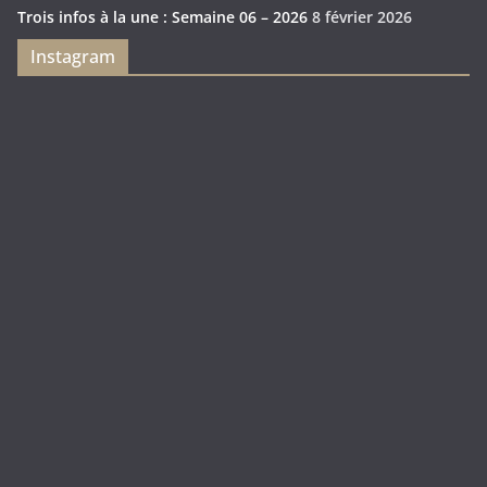
Trois infos à la une : Semaine 06 – 2026
8 février 2026
Instagram
Feya’s
Puerto
Swamp
Rico
1897
Spécial
Édition
Sanctuary
(Express)
Looot