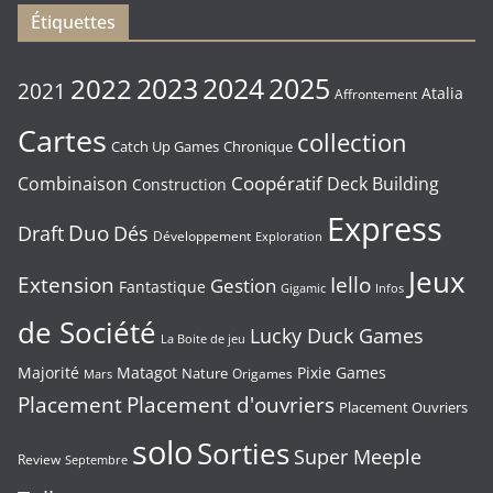
Étiquettes
2023
2024
2022
2025
2021
Atalia
Affrontement
Cartes
collection
Chronique
Catch Up Games
Coopératif
Combinaison
Deck Building
Construction
Express
Duo
Draft
Dés
Développement
Exploration
Jeux
Extension
Iello
Gestion
Fantastique
Gigamic
Infos
de Société
Lucky Duck Games
La Boite de jeu
Majorité
Matagot
Pixie Games
Nature
Origames
Mars
Placement
Placement d'ouvriers
Placement Ouvriers
solo
Sorties
Super Meeple
Review
Septembre