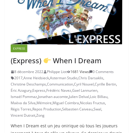
EXPRESS
(Express)
When I Dream
8 décembre 2022
Philippe Liot
1681 Views
0 Comments
2017
,
Anne Heidsieck
,
Asterman Studio
,
Chris Darsaklis
,
Christine Deschamps
,
Communication
,
Cyril Nouvel
,
Cyrille Bertin
,
Éric Azagury
,
Express
,
Frédéric Navez
,
Gael Lannurien
,
Ismaël Pommaz
,
Jonathan aucomte
,
Julien Delval
,
Loic Billiau
,
Maëva da Silva
,
Mémoire
,
Miguel Coimbra
,
Nicolas Fructus
,
Régis Torres
,
Repos Production
,
Sébastien Caiveau
,
Swal
,
Vincent Dutrait
,
Zong
When I Dream est un jeu onirique où tous les joueurs