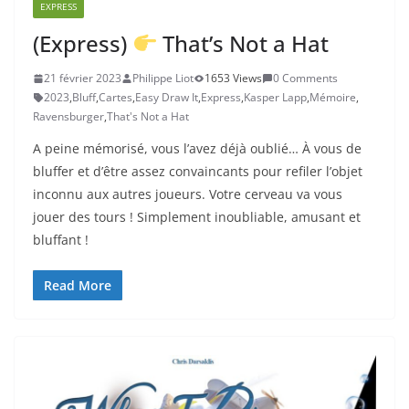
EXPRESS
(Express)
That’s Not a Hat
21 février 2023
Philippe Liot
1653 Views
0 Comments
2023
,
Bluff
,
Cartes
,
Easy Draw It
,
Express
,
Kasper Lapp
,
Mémoire
,
Ravensburger
,
That's Not a Hat
A peine mémorisé, vous l’avez déjà oublié… À vous de
bluffer et d’être assez convaincants pour refiler l’objet
inconnu aux autres joueurs. Votre cerveau va vous
jouer des tours ! Simplement inoubliable, amusant et
bluffant !
Read More