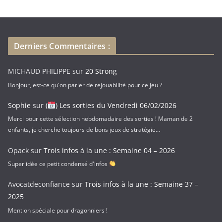
s
e
e
-
Derniers Commentaires :
m
a
MICHAUD PHILIPPE
sur
20 Strong
i
Bonjour, est-ce qu'on parler de rejouabilité pour ce jeu ?
l
Sophie
sur
(
) Les sorties du Vendredi 06/02/2026
Merci pour cette sélection hebdomadaire des sorties ! Maman de 2
enfants, je cherche toujours de bons jeux de stratégie…
Opack
sur
Trois infos à la une : Semaine 04 – 2026
Super idée ce petit condensé d'infos
Avocatdeconfiance
sur
Trois infos à la une : Semaine 37 –
2025
Mention spéciale pour dragonniers !