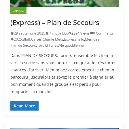
EXPRESS
(Express) – Plan de Secours
29 septembre 2025
Philippe Liot
2394 Views
0 Comments
2025
,
Bluff
,
Cartes
,
Charlie Metz
,
Express
,
Iello
,
Mémoire
,
Plan de Secours
,
Toru Li
,
Tuiles
,
Vie quotidienne
Dans PLAN DE SECOURS, formez ensemble le chemin
vers la sortie sans vous perdre… ce qui a de très fortes
chances d’arriver. Mémorisez correctement le chemin
parcouru jusqu’alors et soyez le premier à signaler au
bon moment quand le groupe s’est perdu pour
remporter la manche!
Read More