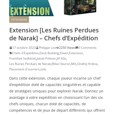
EXTENSIONS
Extension [Les Ruines Perdues
de Narak] – Chefs d’Expédition
17 octobre 2023
Philippe Liot
2250 Views
0 Comments
Chefs d'Expédition
,
Deck Building
,
Elwen
,
Extension
,
František Sedláček
,
Jakub Politzer
,
Jiří Kůs
,
Les Ruines Perdues de Narak
,
Milan Vavron
,
Mín
,
Ondřej Hrdina
,
Placement d'ouvriers
,
solo
Dans cette extension, chaque joueur incarne un chef
d’expédition doté de capacités singulières et capable
de stratégies uniques pour explorer Narak. Donnez un
avantage à votre expédition en choisissant l’un des six
chefs uniques, chacun doté de capacités, de
compétences et de jeux de départ différents qui offrent