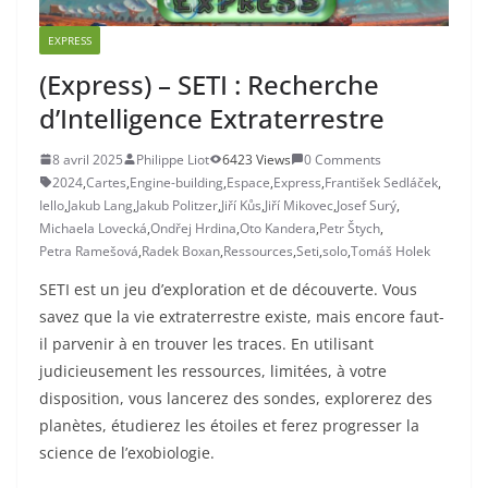
EXPRESS
(Express) – SETI : Recherche
d’Intelligence Extraterrestre
8 avril 2025
Philippe Liot
6423 Views
0 Comments
2024
,
Cartes
,
Engine-building
,
Espace
,
Express
,
František Sedláček
,
Iello
,
Jakub Lang
,
Jakub Politzer
,
Jiří Kůs
,
Jiří Mikovec
,
Josef Surý
,
Michaela Lovecká
,
Ondřej Hrdina
,
Oto Kandera
,
Petr Štych
,
Petra Ramešová
,
Radek Boxan
,
Ressources
,
Seti
,
solo
,
Tomáš Holek
SETI est un jeu d’exploration et de découverte. Vous
savez que la vie extraterrestre existe, mais encore faut-
il parvenir à en trouver les traces. En utilisant
judicieusement les ressources, limitées, à votre
disposition, vous lancerez des sondes, explorerez des
planètes, étudierez les étoiles et ferez progresser la
science de l’exobiologie.