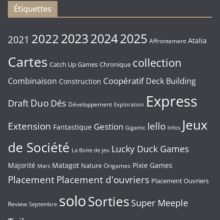
Étiquettes
2023
2024
2022
2025
2021
Atalia
Affrontement
Cartes
collection
Chronique
Catch Up Games
Coopératif
Combinaison
Deck Building
Construction
Express
Duo
Draft
Dés
Développement
Exploration
Jeux
Extension
Iello
Gestion
Fantastique
Gigamic
Infos
de Société
Lucky Duck Games
La Boite de jeu
Majorité
Matagot
Pixie Games
Nature
Origames
Mars
Placement
Placement d'ouvriers
Placement Ouvriers
solo
Sorties
Super Meeple
Review
Septembre