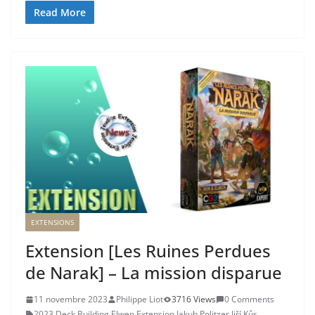
Read More
EXTENSIONS
Extension [Les Ruines Perdues
de Narak] – La mission disparue
11 novembre 2023
Philippe Liot
3716 Views
0 Comments
2023
,
Deck Building
,
Elwen
,
Extension
,
Jakub Politzer
,
Jiří Kůs
,