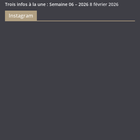
Trois infos à la une : Semaine 06 – 2026
8 février 2026
Instagram
Feya’s
Puerto
Swamp
Rico
1897
Spécial
Édition
Sanctuary
(Express)
Looot