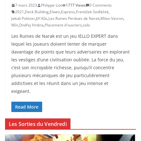
7 mars 2023
Philippe Liot
1777 Views
0 Comments
2021
,
Deck Building
,
Elwen
,
Express
,
František Sedláček
,
Jakub Politzer
,
Jiří Kůs
,
Les Ruines Perdues de Narak
,
Milan Vavron
,
Mín
,
Ondřej Hrdina
,
Placement d'ouvriers
,
solo
Les Ruines de Narak est un jeu IELLO EXPERT dans
lequel les joueurs doivent tenter de marquer
davantage de points que leurs adversaires en explorant
les vestiges d’une civilisation oubliée. La force du jeu,
c’est son incroyable richesse, puisqu’il concentre
plusieurs mécaniques de jeu particulièrement
addictives et les réunit dans un jeu intense et
exigeant.
Read More
Les Sorties du Vendredi