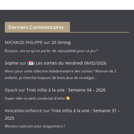
s
e
e
-
Derniers Commentaires :
m
a
MICHAUD PHILIPPE
sur
20 Strong
i
Bonjour, est-ce qu'on parler de rejouabilité pour ce jeu ?
l
Sophie
sur
(
) Les sorties du Vendredi 06/02/2026
Merci pour cette sélection hebdomadaire des sorties ! Maman de 2
enfants, je cherche toujours de bons jeux de stratégie…
Opack
sur
Trois infos à la une : Semaine 04 – 2026
Super idée ce petit condensé d'infos
Avocatdeconfiance
sur
Trois infos à la une : Semaine 37 –
2025
Mention spéciale pour dragonniers !