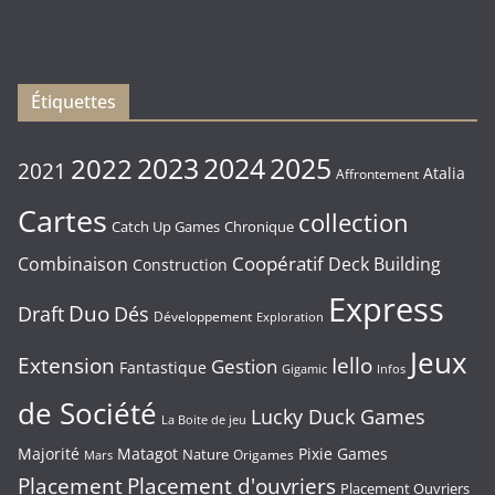
du
Vendredi
16/01/2026
Étiquettes
2023
2024
2022
2025
2021
Atalia
Affrontement
Cartes
collection
Chronique
Catch Up Games
Coopératif
Combinaison
Deck Building
Construction
Express
Duo
Draft
Dés
Développement
Exploration
Jeux
Extension
Iello
Gestion
Fantastique
Gigamic
Infos
de Société
Lucky Duck Games
La Boite de jeu
Majorité
Matagot
Pixie Games
Nature
Origames
Mars
Placement
Placement d'ouvriers
Placement Ouvriers