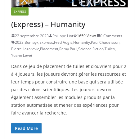
EXPRESS
(Express) – Humanity
22 septembre 2023
Philippe Liot
1659 Views
0 Comments
2023
,
Bombyx
,
Express
,
Fred Augis
,
Humanity
,
Paul Chadeisson
,
Pierre Lazarevic
,
Placement
,
Remy Paul
,
Science Fiction
,
Tuiles
,
Yoann Levet
Dans ce jeu de placement de tuiles et d’ouvriers pour 2
à 4 joueurs, les joueurs devront gérer les ressources et
leur temps pour construire une base qui sera utilisée
par des colons scientifiques. Les joueurs devront
également assembler les modules produits par la
station automatisée et mener des expériences pour
faire avancer la recherche.
Read More