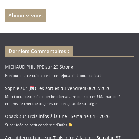
r
e
Abonnez-vous
s
s
e
e
-
Derniers Commentaires :
m
a
MICHAUD PHILIPPE
sur
20 Strong
i
Bonjour, est-ce qu'on parler de rejouabilité pour ce jeu ?
l
Sophie
sur
(
) Les sorties du Vendredi 06/02/2026
Merci pour cette sélection hebdomadaire des sorties ! Maman de 2
enfants, je cherche toujours de bons jeux de stratégie…
Opack
sur
Trois infos à la une : Semaine 04 – 2026
Super idée ce petit condensé d'infos
Avocatdeconfiance
sur
Trois infos à la une : Semaine 37 –