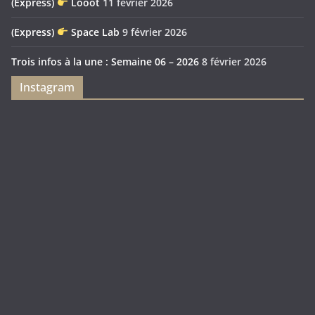
(Express)
Looot
11 février 2026
(Express)
Space Lab
9 février 2026
Trois infos à la une : Semaine 06 – 2026
8 février 2026
Instagram
Feya’s
Puerto
Swamp
Rico
1897
Spécial
Édition
Sanctuary
(Express)
Looot