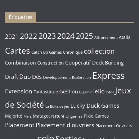
16/01/2026
Étiquettes
2023
2024
2022
2025
2021
Atalia
Affrontement
Cartes
collection
Chronique
Catch Up Games
Coopératif
Combinaison
Deck Building
Construction
Express
Duo
Draft
Dés
Développement
Exploration
Jeux
Extension
Iello
Gestion
Fantastique
Gigamic
Infos
de Société
Lucky Duck Games
La Boite de jeu
Majorité
Matagot
Pixie Games
Nature
Origames
Mars
Placement
Placement d'ouvriers
Placement Ouvriers
solo
Sorties