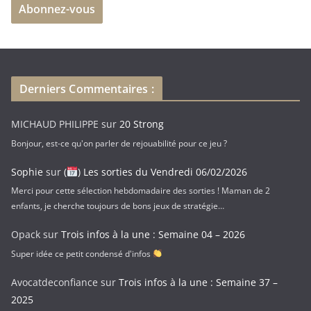
Abonnez-vous
s
s
e
e
-
Derniers Commentaires :
m
a
MICHAUD PHILIPPE
sur
20 Strong
i
Bonjour, est-ce qu'on parler de rejouabilité pour ce jeu ?
l
Sophie
sur
(
) Les sorties du Vendredi 06/02/2026
Merci pour cette sélection hebdomadaire des sorties ! Maman de 2
enfants, je cherche toujours de bons jeux de stratégie…
Opack
sur
Trois infos à la une : Semaine 04 – 2026
Super idée ce petit condensé d'infos
Avocatdeconfiance
sur
Trois infos à la une : Semaine 37 –
2025