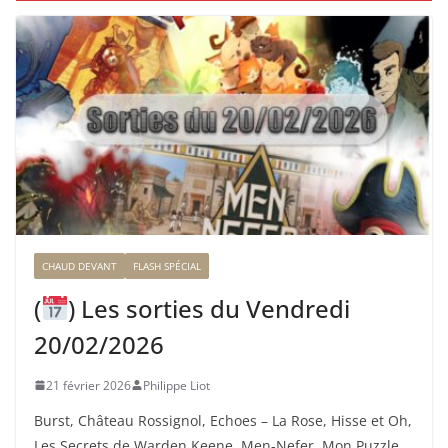
CHAUD DEVANT
FLASH SPÉCIAL
(
) Les sorties du Vendredi
20/02/2026
21 février 2026
Philippe Liot
Burst, Château Rossignol, Echoes – La Rose, Hisse et Oh,
Les Secrets de Warden Keene, Men-Nefer, Mon Puzzle