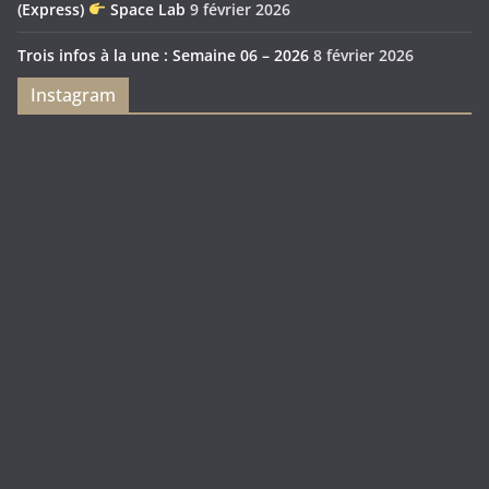
(Express)
Space Lab
9 février 2026
Trois infos à la une : Semaine 06 – 2026
8 février 2026
Instagram
Feya’s
Puerto
Swamp
Rico
1897
Spécial
Édition
Sanctuary
(Express)
Looot