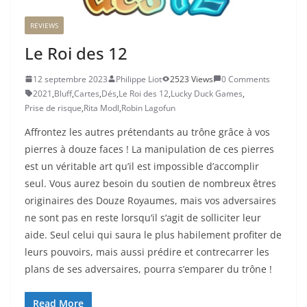
REVIEWS
Le Roi des 12
12 septembre 2023
Philippe Liot
2523 Views
0 Comments
2021
,
Bluff
,
Cartes
,
Dés
,
Le Roi des 12
,
Lucky Duck Games
,
Prise de risque
,
Rita Modl
,
Robin Lagofun
Affrontez les autres prétendants au trône grâce à vos
pierres à douze faces ! La manipulation de ces pierres
est un véritable art qu’il est impossible d’accomplir
seul. Vous aurez besoin du soutien de nombreux êtres
originaires des Douze Royaumes, mais vos adversaires
ne sont pas en reste lorsqu‘il s‘agit de solliciter leur
aide. Seul celui qui saura le plus habilement profiter de
leurs pouvoirs, mais aussi prédire et contrecarrer les
plans de ses adversaires, pourra s’emparer du trône !
Read More