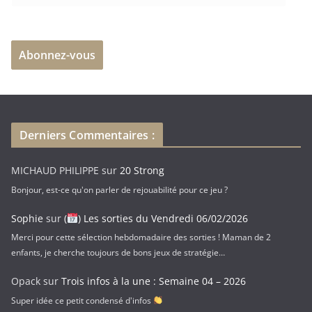
d
r
e
Abonnez-vous
s
s
e
e
-
Derniers Commentaires :
m
a
MICHAUD PHILIPPE
sur
20 Strong
i
Bonjour, est-ce qu'on parler de rejouabilité pour ce jeu ?
l
Sophie
sur
(
) Les sorties du Vendredi 06/02/2026
Merci pour cette sélection hebdomadaire des sorties ! Maman de 2
enfants, je cherche toujours de bons jeux de stratégie…
Opack
sur
Trois infos à la une : Semaine 04 – 2026
Super idée ce petit condensé d'infos