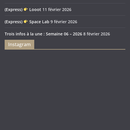
(Express)
Looot
11 février 2026
(Express)
Space Lab
9 février 2026
Trois infos à la une : Semaine 06 – 2026
8 février 2026
Instagram
Feya’s
Puerto
Swamp
Rico
1897
Spécial
Édition
Sanctuary
(Express)