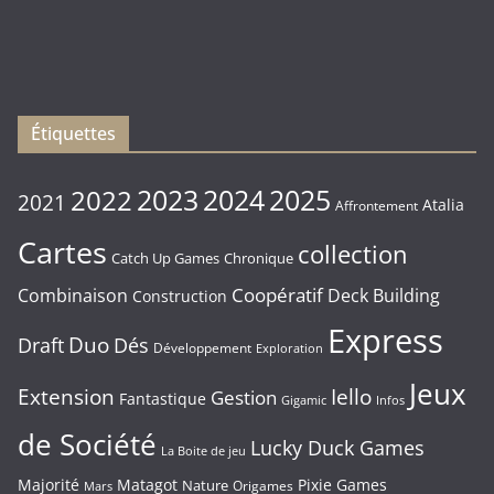
sorties
du
Vendredi
16/01/2026
Étiquettes
2023
2024
2022
2025
2021
Atalia
Affrontement
Cartes
collection
Chronique
Catch Up Games
Coopératif
Combinaison
Deck Building
Construction
Express
Duo
Draft
Dés
Développement
Exploration
Jeux
Extension
Iello
Gestion
Fantastique
Gigamic
Infos
de Société
Lucky Duck Games
La Boite de jeu
Majorité
Matagot
Pixie Games
Nature
Origames
Mars