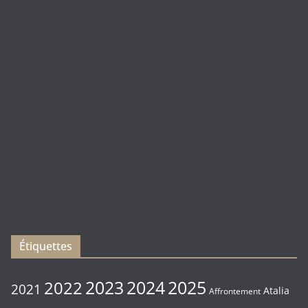
Academy
Blanc
Duel
(
Rebirth
)
Les
sorties
du
Vendredi
16/01/2026
Étiquettes
2023
2024
2022
2025
2021
Atalia
Affrontement