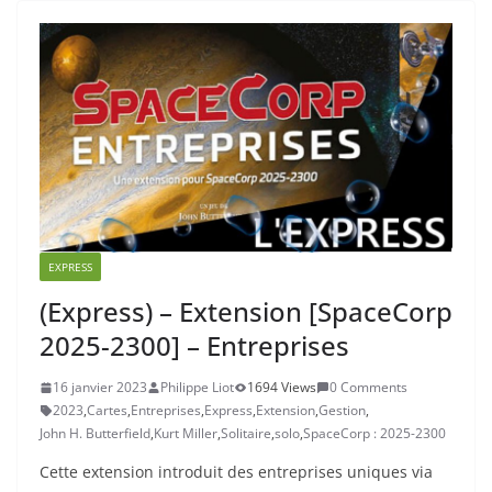
EXPRESS
(Express) – Extension [SpaceCorp
2025-2300] – Entreprises
16 janvier 2023
Philippe Liot
1694 Views
0 Comments
2023
,
Cartes
,
Entreprises
,
Express
,
Extension
,
Gestion
,
John H. Butterfield
,
Kurt Miller
,
Solitaire
,
solo
,
SpaceCorp : 2025-2300
Cette extension introduit des entreprises uniques via