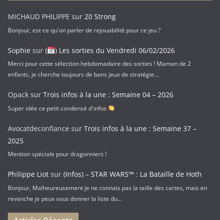
a
MICHAUD PHILIPPE
sur
20 Strong
i
Bonjour, est-ce qu'on parler de rejouabilité pour ce jeu ?
l
Sophie
sur
(
) Les sorties du Vendredi 06/02/2026
Merci pour cette sélection hebdomadaire des sorties ! Maman de 2
enfants, je cherche toujours de bons jeux de stratégie…
Opack
sur
Trois infos à la une : Semaine 04 – 2026
Super idée ce petit condensé d'infos
Avocatdeconfiance
sur
Trois infos à la une : Semaine 37 –
2025
Mention spéciale pour dragonniers !
Philippe Liot
sur
(Infos) – STAR WARS™ : La Bataille de Hoth
Bonjour, Malheureusement je ne connais pas la taille des cartes, mais en
revanche je peux vous donner la liste du…