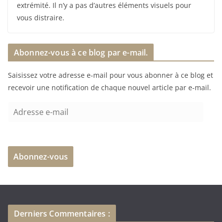
extrémité. Il n’y a pas d’autres éléments visuels pour
vous distraire.
Abonnez-vous à ce blog par e-mail.
Saisissez votre adresse e-mail pour vous abonner à ce blog et
recevoir une notification de chaque nouvel article par e-mail.
A
d
r
e
Abonnez-vous
s
s
e
e
-
Derniers Commentaires :
m