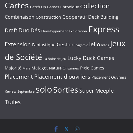
Cartes
collection
Chronique
Catch Up Games
Coopératif
Combinaison
Deck Building
Construction
Express
Duo
Draft
Dés
Développement
Exploration
Jeux
Extension
Iello
Gestion
Fantastique
Gigamic
Infos
de Société
Lucky Duck Games
La Boite de jeu
Majorité
Matagot
Pixie Games
Nature
Origames
Mars
Placement
Placement d'ouvriers
Placement Ouvriers
solo
Sorties
Super Meeple
Review
Septembre
Tuiles