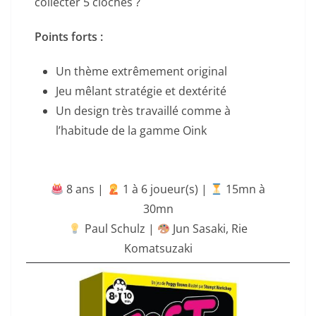
collecter 5 cloches ?
Points forts :
Un thème extrêmement original
Jeu mêlant stratégie et dextérité
Un design très travaillé comme à
l’habitude de la gamme Oink
8 ans |
‍ 1 à 6 joueur(s) |
15mn à
30mn
Paul Schulz |
Jun Sasaki, Rie
Komatsuzaki