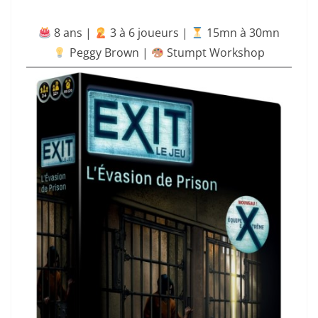
8 ans |
‍ 3 à 6 joueurs |
15mn à 30mn
Peggy Brown |
Stumpt Workshop