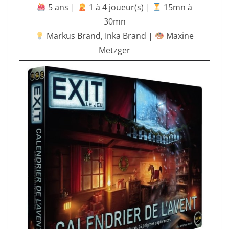
5 ans |
‍ 1 à 4 joueur(s) |
15mn à
30mn
Markus Brand
,
Inka Brand
|
Maxine
Metzger