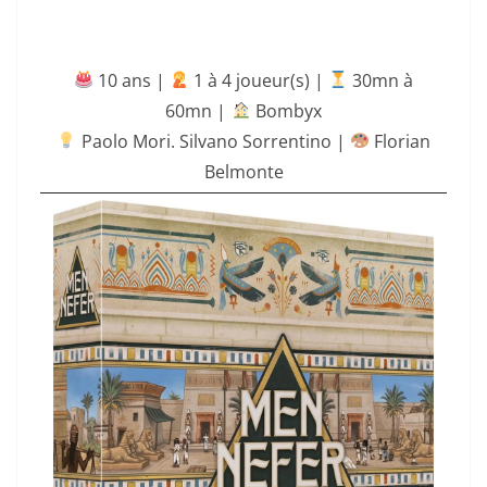
10 ans |
‍ 1 à 4 joueur(s) |
30mn à
60mn
|
Bombyx
Paolo Mori. Silvano Sorrentino |
Florian
Belmonte