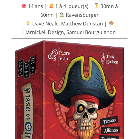
14 ans |
‍ 1 à 4 joueur(s) |
30mn à
60mn
|
Ravensburger
Dave Neale
,
Matthew Dunstan
|
Harnickell Design
,
Samuel Bourguignon