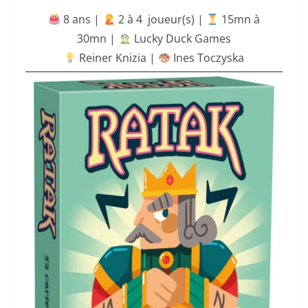
8 ans |
‍ 2 à 4 joueur(s) |
15mn à
30mn
|
Lucky Duck Games
Reiner Knizia |
Ines Toczyska