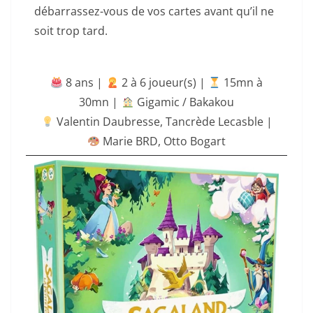
débarrassez-vous de vos cartes avant qu’il ne
soit trop tard.
8 ans |
‍ 2 à 6 joueur(s) |
15mn à
30mn
|
Gigamic / Bakakou
Valentin Daubresse
,
Tancrède Lecasble
|
Marie BRD
,
Otto Bogart