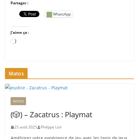
Partager :
WhatsApp
J’aime ça :
C
h
a
r
Matos
g
e
m
e
MATOS
n
t
(🎲) – Zacatrus : Playmat
…
25 août 2025
Philippe Liot
Améliorez votre expérience de jeu avec les tapis de jeux