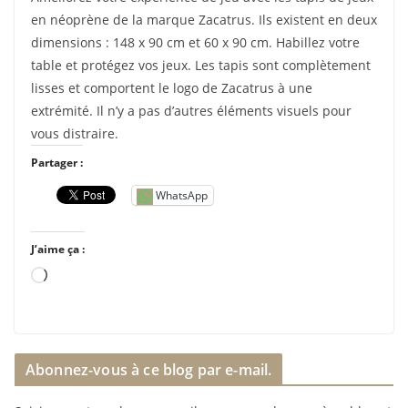
en néoprène de la marque Zacatrus. Ils existent en deux
dimensions : 148 x 90 cm et 60 x 90 cm. Habillez votre
table et protégez vos jeux. Les tapis sont complètement
lisses et comportent le logo de Zacatrus à une
extrémité. Il n’y a pas d’autres éléments visuels pour
vous distraire.
Partager :
WhatsApp
J’aime ça :
C
h
a
r
Abonnez-vous à ce blog par e-mail.
g
e