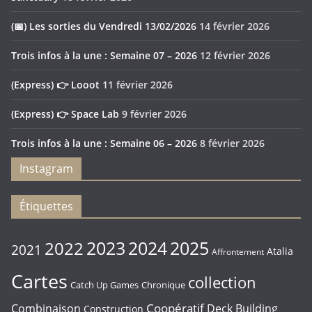
(📅) Les sorties du Vendredi 13/02/2026
14 février 2026
Trois infos à la une : Semaine 07 – 2026
12 février 2026
(Express) 👉 Looot
11 février 2026
(Express) 👉 Space Lab
9 février 2026
Trois infos à la une : Semaine 06 – 2026
8 février 2026
Instagram
👉
👉
Sanctuary
(Express)
👉
Trois
(📅)
(Infos)
👉
👉
(📅)
Rebirth
Étiquettes
Feya’s
Puerto
👉
Amarok
infos
Les
–
Star
Le
Les
Swamp
Rico
Looot
à
sorties
As
Realms
Château
sorties
2023
2024
2022
2025
2021
Atalia
Affrontement
1897
la
du
d’Or
Academy
Blanc
du
Spécial
une
Vendredi
2026
Duel
Vendredi
Cartes
collection
Chronique
Catch Up Games
Édition
:
30/01/2026
–
16/01/2026
Coopératif
Semaine
Les
Combinaison
Deck Building
Construction