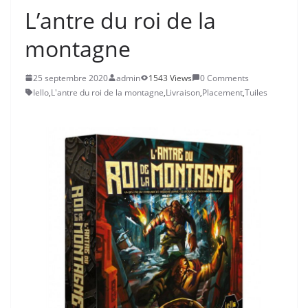
L’antre du roi de la
montagne
25 septembre 2020
admin
1543 Views
0 Comments
Iello
,
L'antre du roi de la montagne
,
Livraison
,
Placement
,
Tuiles