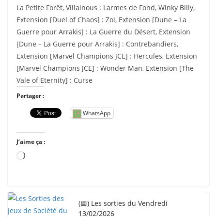
La Petite Forêt, Villainous : Larmes de Fond, Winky Billy,
Extension [Duel of Chaos] : Zoi, Extension [Dune – La
Guerre pour Arrakis] : La Guerre du Désert, Extension
[Dune – La Guerre pour Arrakis] : Contrebandiers,
Extension [Marvel Champions JCE] : Hercules, Extension
[Marvel Champions JCE] : Wonder Man, Extension [The
Vale of Eternity] : Curse
Partager :
WhatsApp
J’aime ça :
C
h
a
r
(📅) Les sorties du Vendredi
g
13/02/2026