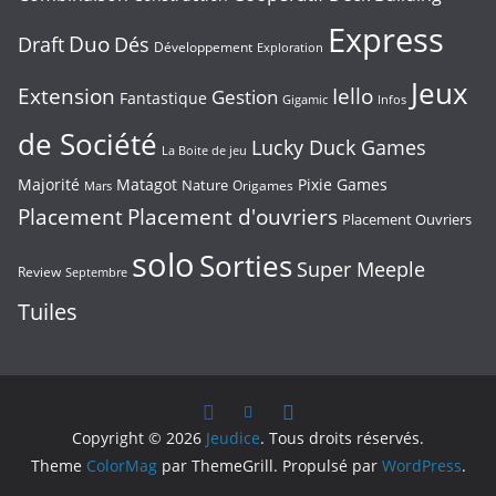
05
Nommés
Express
Duo
Draft
Dés
–
Développement
Exploration
2026
Jeux
Extension
Iello
Gestion
Fantastique
Gigamic
Infos
de Société
Lucky Duck Games
La Boite de jeu
Majorité
Matagot
Pixie Games
Nature
Origames
Mars
Placement
Placement d'ouvriers
Placement Ouvriers
solo
Sorties
Super Meeple
Review
Septembre
Tuiles
Copyright © 2026
Jeudice
. Tous droits réservés.
Theme
ColorMag
par ThemeGrill. Propulsé par
WordPress
.