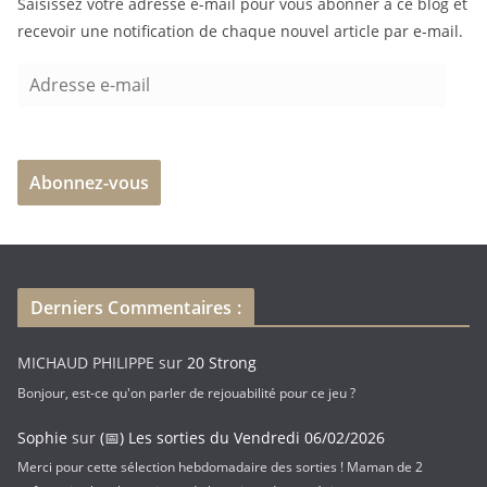
Saisissez votre adresse e-mail pour vous abonner à ce blog et
m
recevoir une notification de chaque nouvel article par e-mail.
e
n
A
t
d
…
r
e
Abonnez-vous
s
s
e
e
-
Derniers Commentaires :
m
a
MICHAUD PHILIPPE
sur
20 Strong
i
Bonjour, est-ce qu'on parler de rejouabilité pour ce jeu ?
l
Sophie
sur
(📅) Les sorties du Vendredi 06/02/2026
Merci pour cette sélection hebdomadaire des sorties ! Maman de 2