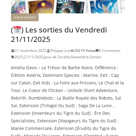
CHAUD DEVANT
(
) Les sorties du Vendredi
21/11/2025
21 novembre 2025
Philippe Liot
29219 Views
0 Comments
2025
,
21/11/2025
,
Jeux de Société
,
Novembre
,
Sorties
Amelia Davis – Le Trésor de Barbe Noire, Différence :
Édition Astérix, Dominant Species : Marine, Exit : Cap
sur Catan, Exit Kids : La Foire aux Frissons, Le Chat et la
Tour, Le Coeur de l’Océan – Unlock! Short Adventure,
Rebirth, Rumblebots : La Battle Royale des Robots, Saï
Saï, Extension [Trilogie Du Sud] : Saga De La Lune ,
Extension [Inventeurs du Tigre du Sud] : Ère Des
Spécialistes, Extension [Voyageurs du Tigre du Sud] :
Marée Commerciale, Extension [Érudits du Tigre du
Sud] : Myriade De Livres, Extension [Qwirkle] : Super