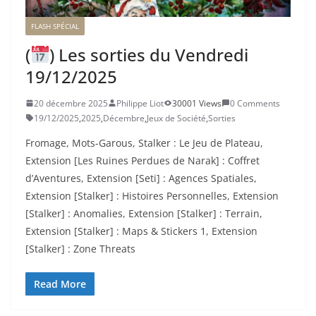
FLASH SPÉCIAL
(
) Les sorties du Vendredi
19/12/2025
20 décembre 2025
Philippe Liot
30001 Views
0 Comments
19/12/2025
,
2025
,
Décembre
,
Jeux de Société
,
Sorties
Fromage, Mots-Garous, Stalker : Le Jeu de Plateau,
Extension [Les Ruines Perdues de Narak] : Coffret
d’Aventures, Extension [Seti] : Agences Spatiales,
Extension [Stalker] : Histoires Personnelles, Extension
[Stalker] : Anomalies, Extension [Stalker] : Terrain,
Extension [Stalker] : Maps & Stickers 1, Extension
[Stalker] : Zone Threats
Read More