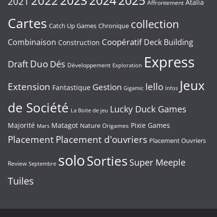
2023
2024
2022
2025
2021
Atalia
Affrontement
Cartes
collection
Chronique
Catch Up Games
Coopératif
Combinaison
Deck Building
Construction
Express
Duo
Draft
Dés
Développement
Exploration
Jeux
Extension
Iello
Gestion
Fantastique
Gigamic
Infos
de Société
Lucky Duck Games
La Boite de jeu
Majorité
Matagot
Pixie Games
Nature
Origames
Mars
Placement
Placement d'ouvriers
Placement Ouvriers
solo
Sorties
Super Meeple
Review
Septembre
Tuiles