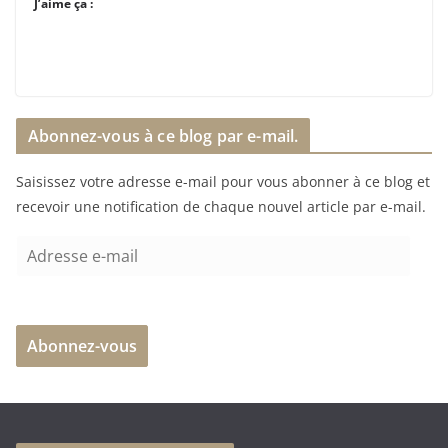
J’aime ça :
Abonnez-vous à ce blog par e-mail.
Saisissez votre adresse e-mail pour vous abonner à ce blog et
recevoir une notification de chaque nouvel article par e-mail.
A
d
r
e
Abonnez-vous
s
s
e
e
-