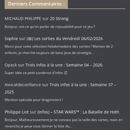
Derniers Commentaires :
m
a
MICHAUD PHILIPPE
sur
20 Strong
i
Bonjour, est-ce qu'on parler de rejouabilité pour ce jeu ?
l
Sophie
sur
(📅) Les sorties du Vendredi 06/02/2026
Merci pour cette sélection hebdomadaire des sorties ! Maman de 2
enfants, je cherche toujours de bons jeux de stratégie…
Opack
sur
Trois infos à la une : Semaine 04 – 2026
Super idée ce petit condensé d'infos 👏
Avocatdeconfiance
sur
Trois infos à la une : Semaine 37 –
2025
Mention spéciale pour dragonniers !
Philippe Liot
sur
(Infos) – STAR WARS™ : La Bataille de Hoth
Bonjour, Malheureusement je ne connais pas la taille des cartes, mais en
revanche je peux vous donner la liste du…