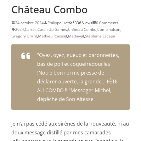
Château Combo
24 octobre 2024
Philippe Liot
5336 Views
0 Comments
2024
,
Cartes
,
Catch Up Games
,
Château Combo
,
Combinaison
,
Grégory Grard
,
Mathieu Roussel
,
Médiéval
,
Stéphane Escapa
“Oyez, oyez, gueux et baronnettes,
bas de poil et coquefredouilles
!Notre bon roi me presse de
déclarer ouverte, la grande… FÊTE
AU COMBO !!!”Messager Michel,
dépêche de Son Altesse
Je n’ai pas cédé aux sirènes de la nouveauté, ni au
doux message distillé par mes camarades