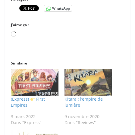
WhatsApp
J’aime ça :
Chargement…
Similaire
(Express)
First
Kitara : l’empire de
Empires
lumière !
3 mars 2022
9 novembre 2020
Dans "Express"
Dans "Reviews"