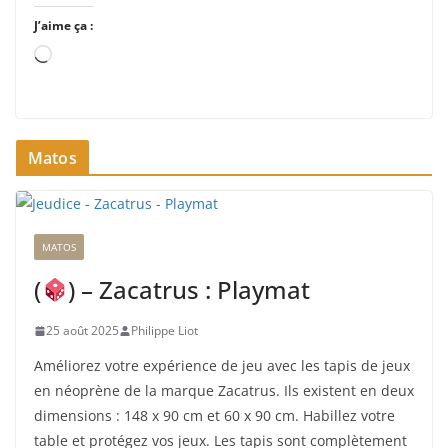
J’aime ça :
C
h
a
r
Matos
g
e
m
e
MATOS
n
t
(
) – Zacatrus : Playmat
…
25 août 2025
Philippe Liot
Améliorez votre expérience de jeu avec les tapis de jeux
en néoprène de la marque Zacatrus. Ils existent en deux
dimensions : 148 x 90 cm et 60 x 90 cm. Habillez votre
table et protégez vos jeux. Les tapis sont complètement