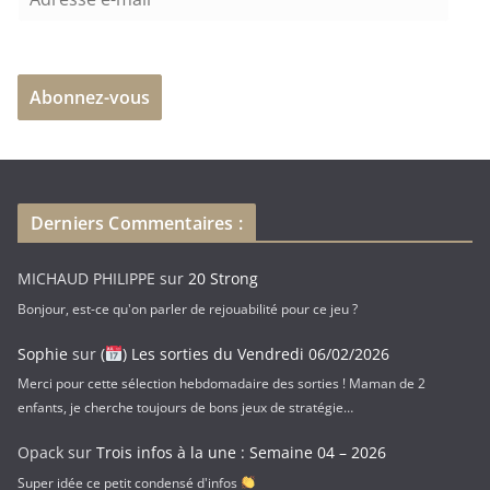
d
r
e
Abonnez-vous
s
s
e
e
-
Derniers Commentaires :
m
a
MICHAUD PHILIPPE
sur
20 Strong
i
Bonjour, est-ce qu'on parler de rejouabilité pour ce jeu ?
l
Sophie
sur
(
) Les sorties du Vendredi 06/02/2026
Merci pour cette sélection hebdomadaire des sorties ! Maman de 2
enfants, je cherche toujours de bons jeux de stratégie…
Opack
sur
Trois infos à la une : Semaine 04 – 2026
Super idée ce petit condensé d'infos