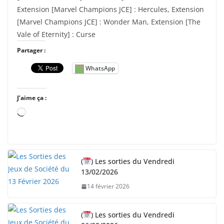
Extension [Marvel Champions JCE] : Hercules, Extension
[Marvel Champions JCE] : Wonder Man, Extension [The
Vale of Eternity] : Curse
Partager :
WhatsApp
J’aime ça :
C
h
a
r
(
) Les sorties du Vendredi
g
13/02/2026
e
14 février 2026
m
e
n
(
) Les sorties du Vendredi