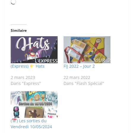
Chargement…
Similaire
(Express)
Hats
FIJ 2022 – Jour 2
2 mars 2023
22 mars 2022
Dans "Express"
Dans "Flash Spécial"
(
) Les sorties du
Vendredi 10/05/2024