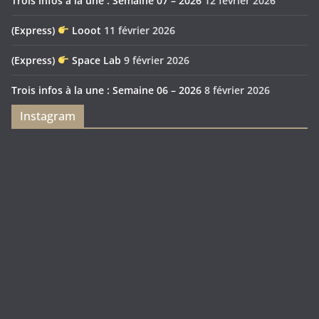
Trois infos à la une : Semaine 07 – 2026
12 février 2026
(Express)
Looot
11 février 2026
(Express)
Space Lab
9 février 2026
Trois infos à la une : Semaine 06 – 2026
8 février 2026
Instagram
Feya’s
Puerto
Swamp
Rico
1897
Spécial
Édition
Sanctuary
(Express)