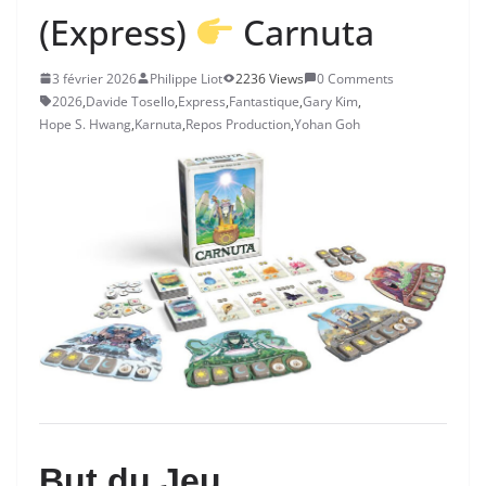
(Express)
Carnuta
3 février 2026
Philippe Liot
2236 Views
0 Comments
2026
,
Davide Tosello
,
Express
,
Fantastique
,
Gary Kim
,
Hope S. Hwang
,
Karnuta
,
Repos Production
,
Yohan Goh
But du Jeu