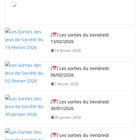
C
h
a
r
(
) Les sorties du Vendredi
g
13/02/2026
e
14 février 2026
m
e
n
(
) Les sorties du Vendredi
06/02/2026
t
…
7 février 2026
(
) Les sorties du Vendredi
30/01/2026
30 janvier 2026
(
) Les sorties du Vendredi