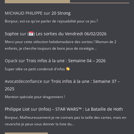
m
a
MICHAUD PHILIPPE
sur
20 Strong
i
Bonjour, est-ce qu'on parler de rejouabilité pour ce jeu ?
l
Sophie
sur
(
) Les sorties du Vendredi 06/02/2026
Merci pour cette sélection hebdomadaire des sorties ! Maman de 2
enfants, je cherche toujours de bons jeux de stratégie…
Opack
sur
Trois infos à la une : Semaine 04 – 2026
Super idée ce petit condensé d'infos
Avocatdeconfiance
sur
Trois infos à la une : Semaine 37 –
2025
Mention spéciale pour dragonniers !
Philippe Liot
sur
(Infos) – STAR WARS™ : La Bataille de Hoth
Bonjour, Malheureusement je ne connais pas la taille des cartes, mais en
revanche je peux vous donner la liste du…