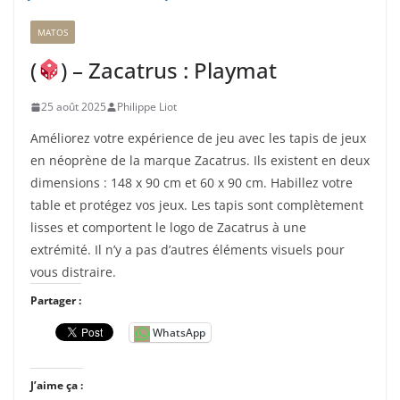
e
MATOS
n
t
(
) – Zacatrus : Playmat
…
25 août 2025
Philippe Liot
Améliorez votre expérience de jeu avec les tapis de jeux
en néoprène de la marque Zacatrus. Ils existent en deux
dimensions : 148 x 90 cm et 60 x 90 cm. Habillez votre
table et protégez vos jeux. Les tapis sont complètement
lisses et comportent le logo de Zacatrus à une
extrémité. Il n’y a pas d’autres éléments visuels pour
vous distraire.
Partager :
WhatsApp
J’aime ça :