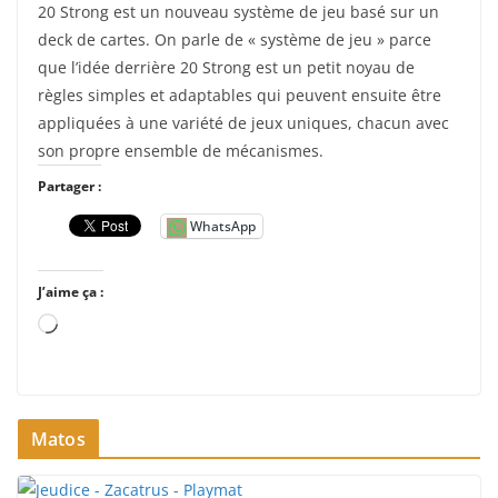
20 Strong est un nouveau système de jeu basé sur un
deck de cartes. On parle de « système de jeu » parce
que l’idée derrière 20 Strong est un petit noyau de
règles simples et adaptables qui peuvent ensuite être
appliquées à une variété de jeux uniques, chacun avec
son propre ensemble de mécanismes.
Partager :
WhatsApp
J’aime ça :
C
h
a
r
Matos
g
e
m