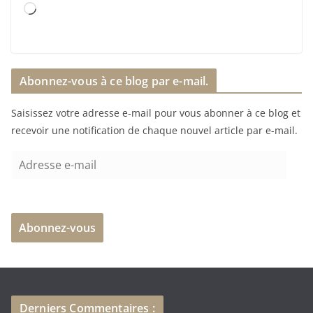
C
h
a
r
Abonnez-vous à ce blog par e-mail.
g
e
Saisissez votre adresse e-mail pour vous abonner à ce blog et
m
recevoir une notification de chaque nouvel article par e-mail.
e
n
A
t
d
…
r
e
Abonnez-vous
s
s
e
e
-
Derniers Commentaires :