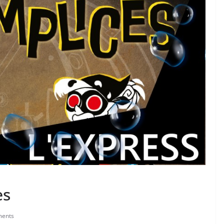
es
ents