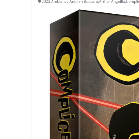
2022
,
Ambiance
,
Antonin Boccara
,
Arthur Anguilla
,
Compli