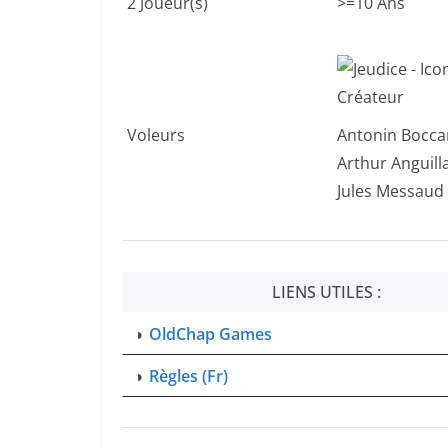
2 Joueur(s)
>=10 Ans
Voleurs
Antonin Bocca
Arthur Anguill
Jules Messaud
LIENS UTILES :
◗
OldChap Games
◗
Règles (Fr)