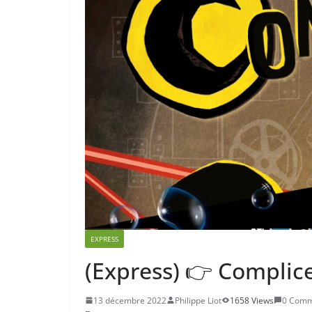
EXPRESS
(Express) 👉 Complic
13 décembre 2022
Philippe Liot
1658 Views
0 Comm