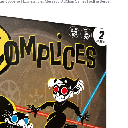
ces
,
Coopératif
,
Express
,
Jules Messaud
,
OldChap Games
,
Pauline Berdal