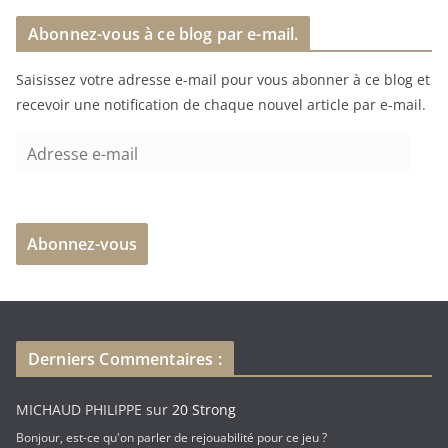
r
Abonnez-vous à ce blog par e-mail.
g
e
Saisissez votre adresse e-mail pour vous abonner à ce blog et
m
recevoir une notification de chaque nouvel article par e-mail.
e
n
A
t
d
…
r
e
Abonnez-vous
s
s
e
e
-
Derniers Commentaires :
m
a
MICHAUD PHILIPPE
sur
20 Strong
i
Bonjour, est-ce qu'on parler de rejouabilité pour ce jeu ?
l