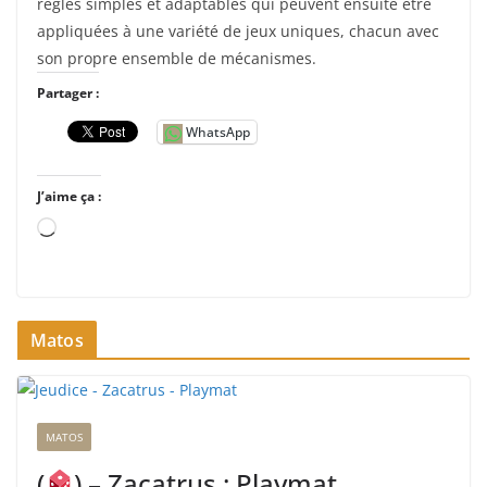
règles simples et adaptables qui peuvent ensuite être
appliquées à une variété de jeux uniques, chacun avec
son propre ensemble de mécanismes.
Partager :
WhatsApp
J’aime ça :
C
h
a
r
Matos
g
e
m
e
MATOS
n
t
(
) – Zacatrus : Playmat