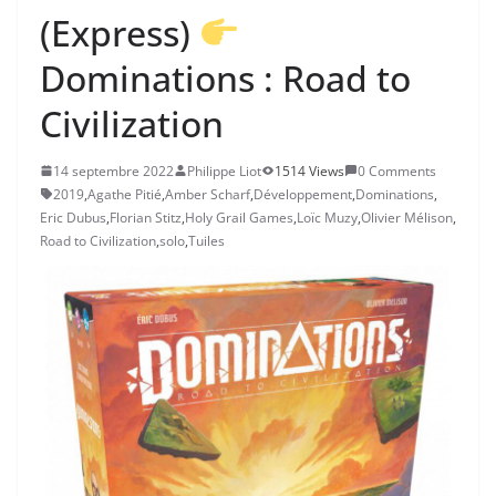
(Express)
Dominations : Road to
Civilization
14 septembre 2022
Philippe Liot
1514 Views
0 Comments
2019
,
Agathe Pitié
,
Amber Scharf
,
Développement
,
Dominations
,
Eric Dubus
,
Florian Stitz
,
Holy Grail Games
,
Loïc Muzy
,
Olivier Mélison
,
Road to Civilization
,
solo
,
Tuiles