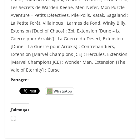
Les Secrets de Warden Keene, Men-Nefer, Mon Puzzle
Aventure – Petits Détectives, Pile-Poils, Ratak, Sagaland :
La Petite Forêt, Villainous : Larmes de Fond, Winky Billy,
Extension [Duel of Chaos] : Zoi, Extension [Dune – La
Guerre pour Arrakis] : La Guerre du Désert, Extension
[Dune – La Guerre pour Arrakis] : Contrebandiers,
Extension [Marvel Champions JCE] : Hercules, Extension
[Marvel Champions JCE] : Wonder Man, Extension [The
Vale of Eternity] : Curse
Partager :
WhatsApp
J’aime ça :
C
h
a