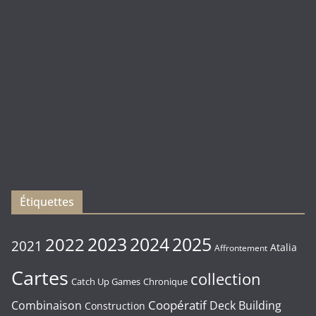
(
Rebirth
)
Les
sorties
du
Vendredi
16/01/2026
Étiquettes
2023
2024
2022
2025
2021
Atalia
Affrontement
Cartes
collection
Chronique
Catch Up Games
Coopératif
Combinaison
Deck Building
Construction