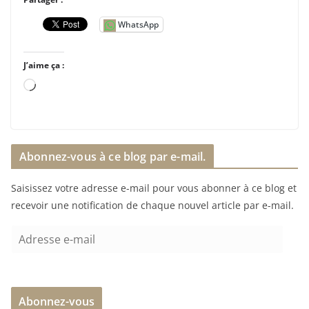
WhatsApp
J’aime ça :
C
h
a
r
Abonnez-vous à ce blog par e-mail.
g
e
Saisissez votre adresse e-mail pour vous abonner à ce blog et
m
recevoir une notification de chaque nouvel article par e-mail.
e
n
A
t
d
…
r
e
Abonnez-vous
s