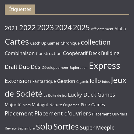
Étiquettes
2023
2024
2022
2025
2021
Atalia
Affrontement
Cartes
collection
Chronique
Catch Up Games
Coopératif
Combinaison
Deck Building
Construction
Express
Duo
Draft
Dés
Développement
Exploration
Jeux
Extension
Iello
Gestion
Fantastique
Gigamic
Infos
de Société
Lucky Duck Games
La Boite de jeu
Majorité
Matagot
Pixie Games
Nature
Origames
Mars
Placement
Placement d'ouvriers
Placement Ouvriers
solo
Sorties
Super Meeple
Review
Septembre