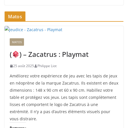
a
r
Matos
g
e
m
e
MATOS
n
t
(
) – Zacatrus : Playmat
…
25 août 2025
Philippe Liot
Améliorez votre expérience de jeu avec les tapis de jeux
en néoprène de la marque Zacatrus. Ils existent en deux
dimensions : 148 x 90 cm et 60 x 90 cm. Habillez votre
table et protégez vos jeux. Les tapis sont complètement
lisses et comportent le logo de Zacatrus à une
extrémité. Il n’y a pas d’autres éléments visuels pour
vous distraire.
Partager :