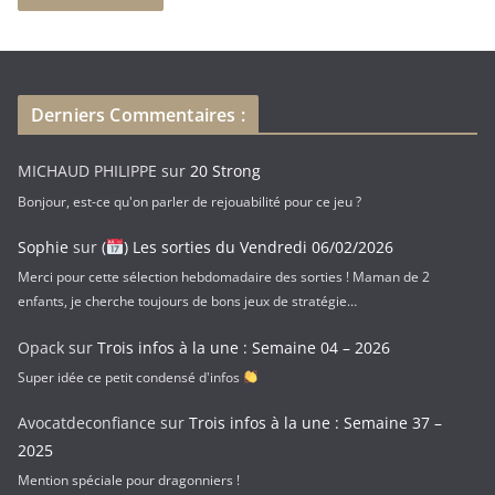
s
e
e
-
Derniers Commentaires :
m
a
MICHAUD PHILIPPE
sur
20 Strong
i
Bonjour, est-ce qu'on parler de rejouabilité pour ce jeu ?
l
Sophie
sur
(
) Les sorties du Vendredi 06/02/2026
Merci pour cette sélection hebdomadaire des sorties ! Maman de 2
enfants, je cherche toujours de bons jeux de stratégie…
Opack
sur
Trois infos à la une : Semaine 04 – 2026
Super idée ce petit condensé d'infos
Avocatdeconfiance
sur
Trois infos à la une : Semaine 37 –
2025
Mention spéciale pour dragonniers !