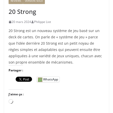
REVIEWS
VERSION SOLO
20 Strong
20 mars 2024
Philippe Liot
20 Strong est un nouveau système de jeu basé sur un
deck de cartes. On parle de « système de jeu » parce
que l’idée derrière 20 Strong est un petit noyau de
règles simples et adaptables qui peuvent ensuite être
appliquées à une variété de jeux uniques, chacun avec
son propre ensemble de mécanismes.
Partager :
WhatsApp
J’aime ça :
C
h