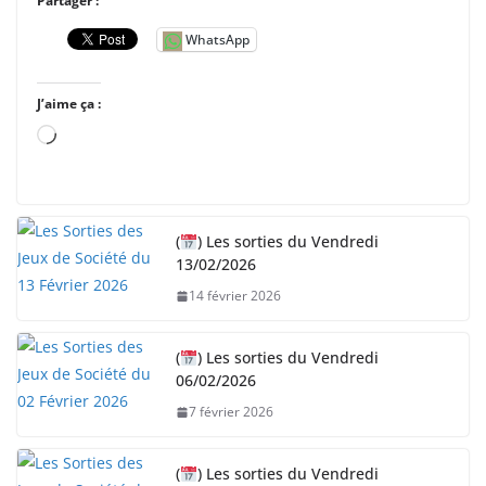
Partager :
WhatsApp
J’aime ça :
C
h
a
r
(
) Les sorties du Vendredi
g
13/02/2026
e
14 février 2026
m
e
n
(
) Les sorties du Vendredi
06/02/2026
t
…
7 février 2026
(
) Les sorties du Vendredi