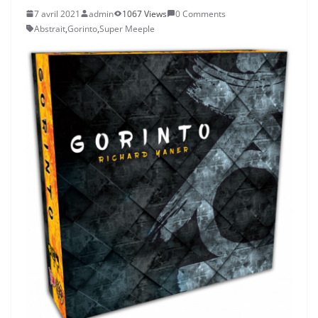
7 avril 2021
admin
1067 Views
0 Comments
Abstrait
,
Gorinto
,
Super Meeple