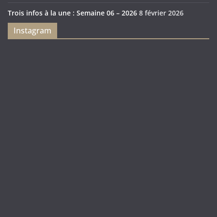
Trois infos à la une : Semaine 06 – 2026
8 février 2026
Instagram
Feya’s
Puerto
Swamp
Rico
1897
Spécial
Édition
Sanctuary
(Express)
Looot