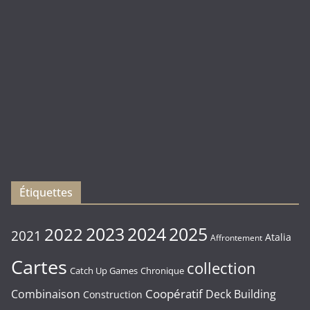
(
Rebirth
)
Les
sorties
du
Vendredi
16/01/2026
Étiquettes
2023
2024
2022
2025
2021
Atalia
Affrontement
Cartes
collection
Chronique
Catch Up Games
Coopératif
Combinaison
Deck Building
Construction