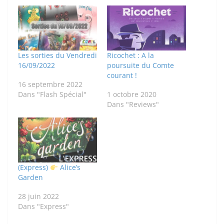
Les sorties du Vendredi
Ricochet : A la
16/09/2022
poursuite du Comte
courant !
16 septembre 2022
Dans "Flash Spécial"
1 octobre 2020
Dans "Reviews"
(Express)
Alice’s
Garden
28 juin 2022
Dans "Express"