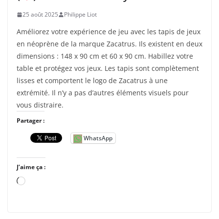
…
25 août 2025
Philippe Liot
Améliorez votre expérience de jeu avec les tapis de jeux
en néoprène de la marque Zacatrus. Ils existent en deux
dimensions : 148 x 90 cm et 60 x 90 cm. Habillez votre
table et protégez vos jeux. Les tapis sont complètement
lisses et comportent le logo de Zacatrus à une
extrémité. Il n’y a pas d’autres éléments visuels pour
vous distraire.
Partager :
WhatsApp
J’aime ça :
C
h
a
r