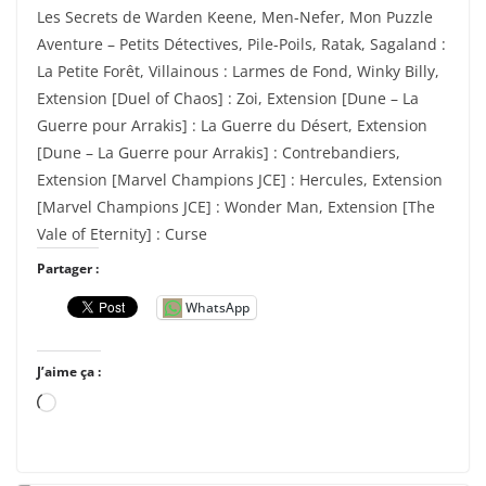
Les Secrets de Warden Keene, Men-Nefer, Mon Puzzle
Aventure – Petits Détectives, Pile-Poils, Ratak, Sagaland :
La Petite Forêt, Villainous : Larmes de Fond, Winky Billy,
Extension [Duel of Chaos] : Zoi, Extension [Dune – La
Guerre pour Arrakis] : La Guerre du Désert, Extension
[Dune – La Guerre pour Arrakis] : Contrebandiers,
Extension [Marvel Champions JCE] : Hercules, Extension
[Marvel Champions JCE] : Wonder Man, Extension [The
Vale of Eternity] : Curse
Partager :
WhatsApp
J’aime ça :
C
h
a