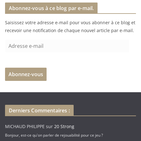
Abonnez-vous à ce blog par e-mail.
g
e
Saisissez votre adresse e-mail pour vous abonner à ce blog et
m
recevoir une notification de chaque nouvel article par e-mail.
e
n
A
t
d
…
r
e
Abonnez-vous
s
s
e
e
-
Derniers Commentaires :
m
a
MICHAUD PHILIPPE
sur
20 Strong
i
Bonjour, est-ce qu'on parler de rejouabilité pour ce jeu ?
l