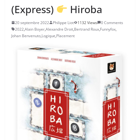
(Express)
Hiroba
20 septembre 2022
Philippe Liot
1132 Views
0 Comments
2022
,
Alain Boyer
,
Alexandre Droit
,
Bertrand Roux
,
Funnyfox
,
Johan Benvenuto
,
Logique
,
Placement