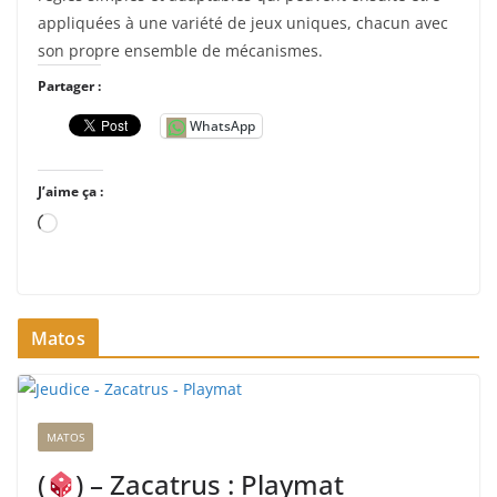
appliquées à une variété de jeux uniques, chacun avec
son propre ensemble de mécanismes.
Partager :
WhatsApp
J’aime ça :
C
h
a
r
Matos
g
e
m
e
MATOS
n
t
(
) – Zacatrus : Playmat