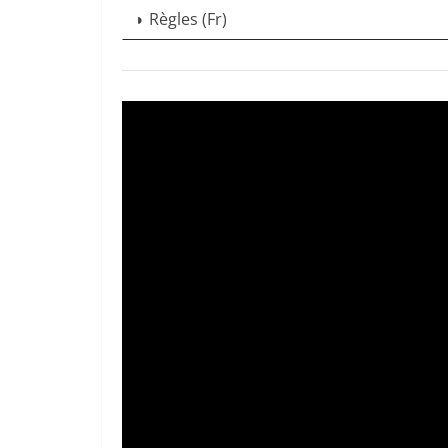
◗
Règles
(
Fr)