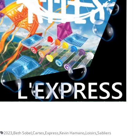
2023
,
Beth Sobel
,
Cartes
,
Express
,
Kevin Hamano
,
Loisirs
,
Sabliers