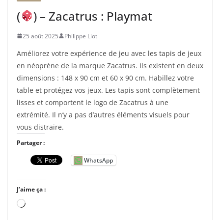
t
(
) – Zacatrus : Playmat
…
25 août 2025
Philippe Liot
Améliorez votre expérience de jeu avec les tapis de jeux
en néoprène de la marque Zacatrus. Ils existent en deux
dimensions : 148 x 90 cm et 60 x 90 cm. Habillez votre
table et protégez vos jeux. Les tapis sont complètement
lisses et comportent le logo de Zacatrus à une
extrémité. Il n’y a pas d’autres éléments visuels pour
vous distraire.
Partager :
WhatsApp
J’aime ça :
C
h