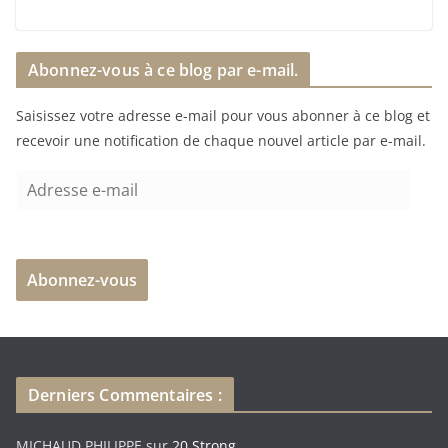
a
r
Abonnez-vous à ce blog par e-mail.
g
e
Saisissez votre adresse e-mail pour vous abonner à ce blog et
m
recevoir une notification de chaque nouvel article par e-mail.
e
n
A
t
d
…
r
e
Abonnez-vous
s
s
e
e
-
Derniers Commentaires :
m
a
MICHAUD PHILIPPE
sur
20 Strong