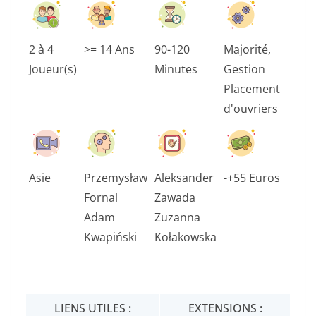
2 à 4
>= 14 Ans
90-120
Majorité,
Joueur(s)
Minutes
Gestion
Placement
d'ouvriers
Asie
Przemysław
Aleksander
-+55 Euros
Fornal
Zawada
Adam
Zuzanna
Kwapiński
Kołakowska
LIENS UTILES :
EXTENSIONS :