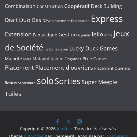
Coopératif
Combinaison
Deck Building
Construction
Express
Duo
Draft
Dés
Développement
Exploration
Jeux
Extension
Iello
Gestion
Fantastique
Gigamic
Infos
de Société
Lucky Duck Games
La Boite de jeu
Majorité
Matagot
Pixie Games
Nature
Origames
Mars
Placement
Placement d'ouvriers
Placement Ouvriers
solo
Sorties
Super Meeple
Review
Septembre
Tuiles
Copyright © 2026
Jeudice
. Tous droits réservés.
Theme
ColorMag
par ThemeGrill. Propulsé par
WordPress
.