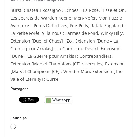
Burst, Château Rossignol, Echoes – La Rose, Hisse et Oh,
Les Secrets de Warden Keene, Men-Nefer, Mon Puzzle
Aventure – Petits Détectives, Pile-Poils, Ratak, Sagaland :
La Petite Forêt, Villainous : Larmes de Fond, Winky Billy,
Extension [Duel of Chaos] : Zoi, Extension [Dune – La
Guerre pour Arrakis] : La Guerre du Désert, Extension
[Dune – La Guerre pour Arrakis] : Contrebandiers,
Extension [Marvel Champions JCE] : Hercules, Extension
[Marvel Champions JCE] : Wonder Man, Extension [The
Vale of Eternity] : Curse
Partager :
WhatsApp
J’aime ça :
C
h