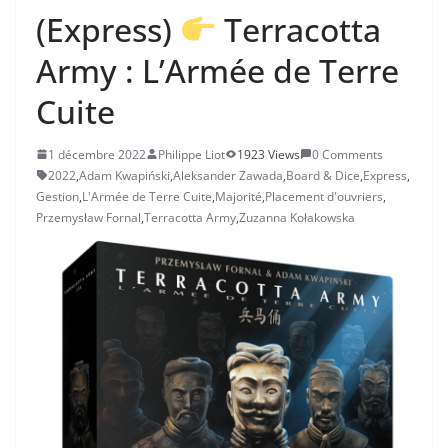
(Express)
Terracotta
Army : L’Armée de Terre
Cuite
1 décembre 2022
Philippe Liot
1923 Views
0 Comments
2022
,
Adam Kwapiński
,
Aleksander Zawada
,
Board & Dice
,
Express
,
Gestion
,
L'Armée de Terre Cuite
,
Majorité
,
Placement d'ouvriers
,
Przemysław Fornal
,
Terracotta Army
,
Zuzanna Kołakowska