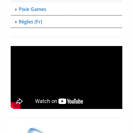
◗
Pixie Games
◗
Règles (Fr)