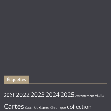
Duel
(
Rebirth
)
Les
sorties
du
Vendredi
16/01/2026
Étiquettes
2023
2024
2022
2025
2021
Atalia
Affrontement
Cartes
collection
Chronique
Catch Up Games