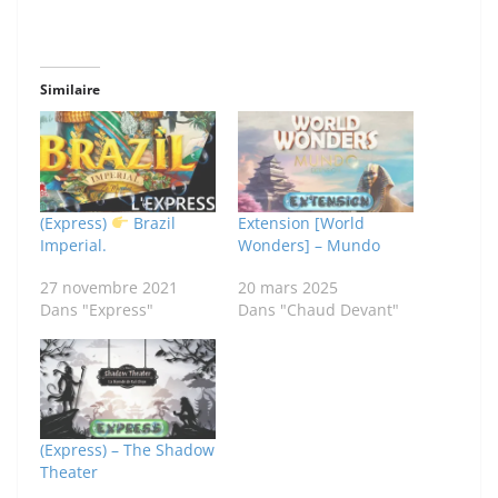
Similaire
(Express)
Brazil
Extension [World
Imperial.
Wonders] – Mundo
27 novembre 2021
20 mars 2025
Dans "Express"
Dans "Chaud Devant"
(Express) – The Shadow
Theater