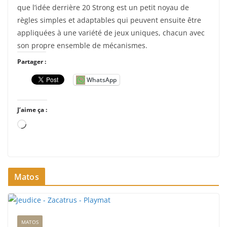
que l’idée derrière 20 Strong est un petit noyau de
règles simples et adaptables qui peuvent ensuite être
appliquées à une variété de jeux uniques, chacun avec
son propre ensemble de mécanismes.
Partager :
WhatsApp
J’aime ça :
C
h
a
r
Matos
g
e
m
e
MATOS
n