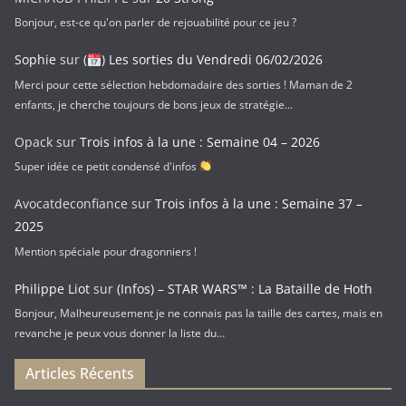
i
Bonjour, est-ce qu'on parler de rejouabilité pour ce jeu ?
l
Sophie
sur
(
) Les sorties du Vendredi 06/02/2026
Merci pour cette sélection hebdomadaire des sorties ! Maman de 2
enfants, je cherche toujours de bons jeux de stratégie…
Opack
sur
Trois infos à la une : Semaine 04 – 2026
Super idée ce petit condensé d'infos
Avocatdeconfiance
sur
Trois infos à la une : Semaine 37 –
2025
Mention spéciale pour dragonniers !
Philippe Liot
sur
(Infos) – STAR WARS™ : La Bataille de Hoth
Bonjour, Malheureusement je ne connais pas la taille des cartes, mais en
revanche je peux vous donner la liste du…
Articles Récents