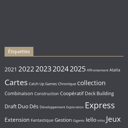
)
Les
sorties
du
Vendredi
16/01/2026
Étiquettes
2023
2024
2022
2025
2021
Atalia
Affrontement
Cartes
collection
Chronique
Catch Up Games
Coopératif
Combinaison
Deck Building
Construction
Express
Duo
Draft
Dés
Développement
Exploration
Jeux
Extension
Iello
Gestion
Fantastique
Gigamic
Infos