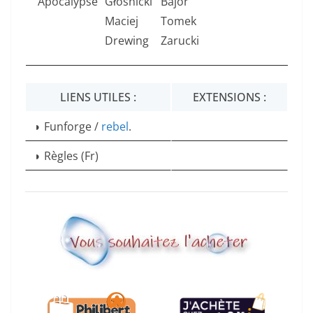
Apocalypse
Głośnicki
Bajor
Maciej
Tomek
Drewing
Zarucki
LIENS UTILES :
EXTENSIONS :
◗ Funforge /
rebel
.
◗ Règles (Fr)