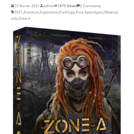
10 février 2021
admin
1975 Views
0 Comments
2021
,
Aventure
,
Exploration
,
FunForge
,
Post-Apocalypse
,
Rebel.pl
,
solo
,
Zone-A