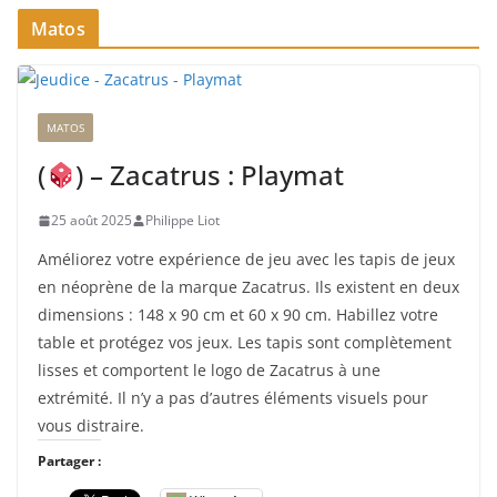
Matos
g
e
m
e
MATOS
n
t
(
) – Zacatrus : Playmat
…
25 août 2025
Philippe Liot
Améliorez votre expérience de jeu avec les tapis de jeux
en néoprène de la marque Zacatrus. Ils existent en deux
dimensions : 148 x 90 cm et 60 x 90 cm. Habillez votre
table et protégez vos jeux. Les tapis sont complètement
lisses et comportent le logo de Zacatrus à une
extrémité. Il n’y a pas d’autres éléments visuels pour
vous distraire.
Partager :