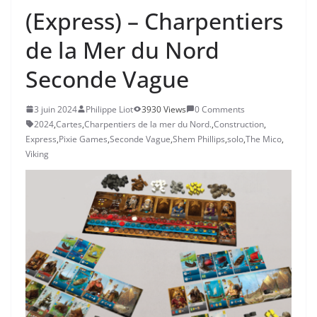
(Express) – Charpentiers
de la Mer du Nord
Seconde Vague
3 juin 2024
Philippe Liot
3930 Views
0 Comments
2024
,
Cartes
,
Charpentiers de la mer du Nord.
,
Construction
,
Express
,
Pixie Games
,
Seconde Vague
,
Shem Phillips
,
solo
,
The Mico
,
Viking