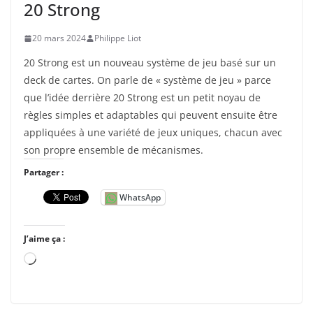
20 Strong
20 mars 2024
Philippe Liot
20 Strong est un nouveau système de jeu basé sur un
deck de cartes. On parle de « système de jeu » parce
que l’idée derrière 20 Strong est un petit noyau de
règles simples et adaptables qui peuvent ensuite être
appliquées à une variété de jeux uniques, chacun avec
son propre ensemble de mécanismes.
Partager :
WhatsApp
J’aime ça :
C
h
a
r