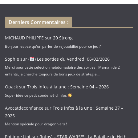
e
e
-
Derniers Commentaires :
m
a
MICHAUD PHILIPPE
sur
20 Strong
i
Bonjour, est-ce qu'on parler de rejouabilité pour ce jeu ?
l
Sophie
sur
(
) Les sorties du Vendredi 06/02/2026
Merci pour cette sélection hebdomadaire des sorties ! Maman de 2
enfants, je cherche toujours de bons jeux de stratégie…
Opack
sur
Trois infos à la une : Semaine 04 – 2026
Super idée ce petit condensé d'infos
Avocatdeconfiance
sur
Trois infos à la une : Semaine 37 –
2025
Mention spéciale pour dragonniers !
Philippe Liot
sur
(Infos) – STAR WARS™ : La Bataille de Hoth