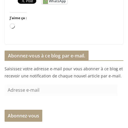
WhatsApp
J’aime ça :
C
h
a
r
Abonnez-vous à ce blog par e-mail.
g
e
Saisissez votre adresse e-mail pour vous abonner à ce blog et
m
recevoir une notification de chaque nouvel article par e-mail.
e
n
A
t
d
…
r
e
Abonnez-vous
s
s