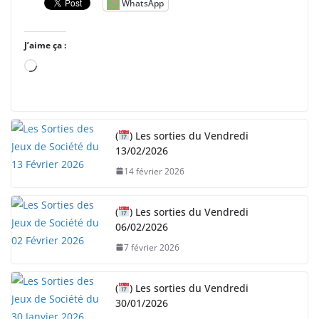
WhatsApp
J’aime ça :
C
h
a
r
(
) Les sorties du Vendredi
g
13/02/2026
e
14 février 2026
m
e
n
(
) Les sorties du Vendredi
06/02/2026
t
…
7 février 2026
(
) Les sorties du Vendredi
30/01/2026