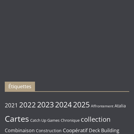
(
Rebirth
)
Les
sorties
du
Vendredi
16/01/2026
Étiquettes
2023
2024
2022
2025
2021
Atalia
Affrontement
Cartes
collection
Chronique
Catch Up Games
Coopératif
Combinaison
Deck Building
Construction