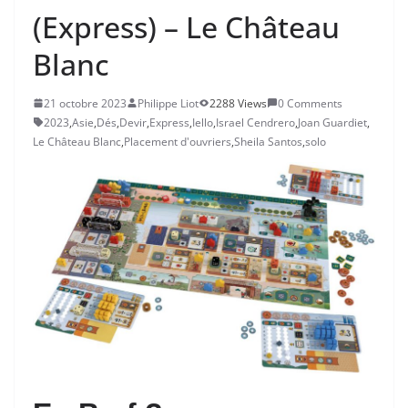
(Express) – Le Château
Blanc
21 octobre 2023
Philippe Liot
2288 Views
0 Comments
2023
,
Asie
,
Dés
,
Devir
,
Express
,
Iello
,
Israel Cendrero
,
Joan Guardiet
,
Le Château Blanc
,
Placement d'ouvriers
,
Sheila Santos
,
solo