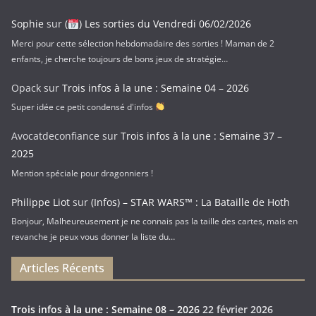
l
Sophie
sur
(
) Les sorties du Vendredi 06/02/2026
Merci pour cette sélection hebdomadaire des sorties ! Maman de 2
enfants, je cherche toujours de bons jeux de stratégie…
Opack
sur
Trois infos à la une : Semaine 04 – 2026
Super idée ce petit condensé d'infos
Avocatdeconfiance
sur
Trois infos à la une : Semaine 37 –
2025
Mention spéciale pour dragonniers !
Philippe Liot
sur
(Infos) – STAR WARS™ : La Bataille de Hoth
Bonjour, Malheureusement je ne connais pas la taille des cartes, mais en
revanche je peux vous donner la liste du…
Articles Récents
Trois infos à la une : Semaine 08 – 2026
22 février 2026