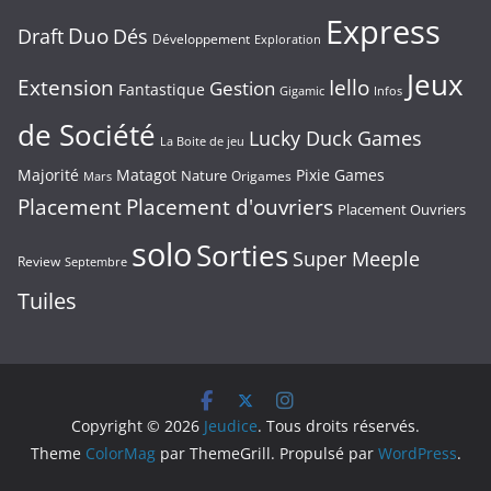
Express
Duo
Draft
Dés
Développement
Exploration
Jeux
Extension
Iello
Gestion
Fantastique
Gigamic
Infos
de Société
Lucky Duck Games
La Boite de jeu
Majorité
Matagot
Pixie Games
Nature
Origames
Mars
Placement
Placement d'ouvriers
Placement Ouvriers
solo
Sorties
Super Meeple
Review
Septembre
Tuiles
Copyright © 2026
Jeudice
. Tous droits réservés.
Theme
ColorMag
par ThemeGrill. Propulsé par
WordPress
.