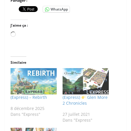
Partager :
WhatsApp
J’aime ça :
Chargement…
Similaire
(Express) – Rebirth
(Express)
Glen More
2 Chronicles
8 décembre 2025
Dans "Express"
27 juillet 2021
Dans "Express"