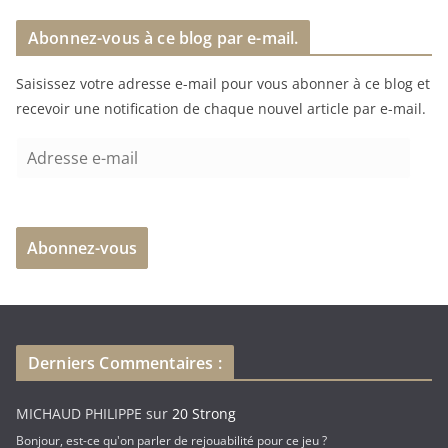
r
Abonnez-vous à ce blog par e-mail.
g
e
Saisissez votre adresse e-mail pour vous abonner à ce blog et
m
recevoir une notification de chaque nouvel article par e-mail.
e
n
A
t
d
…
r
e
Abonnez-vous
s
s
e
e
-
Derniers Commentaires :
m
a
MICHAUD PHILIPPE
sur
20 Strong
i
Bonjour, est-ce qu'on parler de rejouabilité pour ce jeu ?