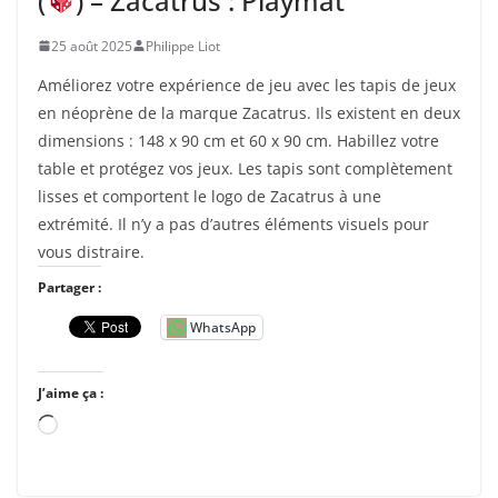
(
) – Zacatrus : Playmat
…
25 août 2025
Philippe Liot
Améliorez votre expérience de jeu avec les tapis de jeux
en néoprène de la marque Zacatrus. Ils existent en deux
dimensions : 148 x 90 cm et 60 x 90 cm. Habillez votre
table et protégez vos jeux. Les tapis sont complètement
lisses et comportent le logo de Zacatrus à une
extrémité. Il n’y a pas d’autres éléments visuels pour
vous distraire.
Partager :
WhatsApp
J’aime ça :
C
h
a