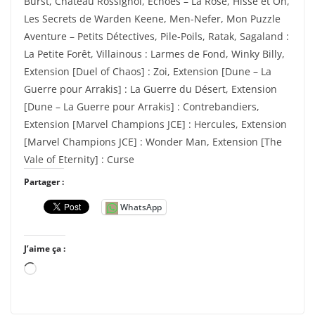
Burst, Château Rossignol, Echoes – La Rose, Hisse et Oh,
Les Secrets de Warden Keene, Men-Nefer, Mon Puzzle
Aventure – Petits Détectives, Pile-Poils, Ratak, Sagaland :
La Petite Forêt, Villainous : Larmes de Fond, Winky Billy,
Extension [Duel of Chaos] : Zoi, Extension [Dune – La
Guerre pour Arrakis] : La Guerre du Désert, Extension
[Dune – La Guerre pour Arrakis] : Contrebandiers,
Extension [Marvel Champions JCE] : Hercules, Extension
[Marvel Champions JCE] : Wonder Man, Extension [The
Vale of Eternity] : Curse
Partager :
WhatsApp
J’aime ça :
C
h
a