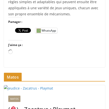
règles simples et adaptables qui peuvent ensuite être
appliquées à une variété de jeux uniques, chacun avec
son propre ensemble de mécanismes.
Partager :
WhatsApp
J’aime ça :
C
h
a
r
Matos
g
e
m
e
MATOS
n
t