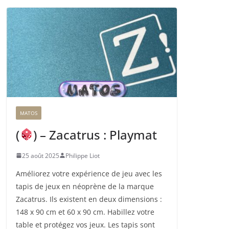
e
m
e
n
t
…
MATOS
(
) – Zacatrus : Playmat
25 août 2025
Philippe Liot
Améliorez votre expérience de jeu avec les
tapis de jeux en néoprène de la marque
Zacatrus. Ils existent en deux dimensions :
148 x 90 cm et 60 x 90 cm. Habillez votre
table et protégez vos jeux. Les tapis sont