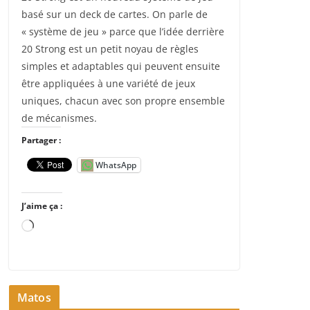
basé sur un deck de cartes. On parle de
« système de jeu » parce que l’idée derrière
20 Strong est un petit noyau de règles
simples et adaptables qui peuvent ensuite
être appliquées à une variété de jeux
uniques, chacun avec son propre ensemble
de mécanismes.
Partager :
WhatsApp
J’aime ça :
C
h
a
r
Matos
g