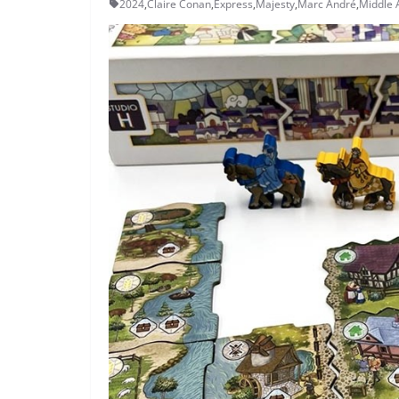
2024
,
Claire Conan
,
Express
,
Majesty
,
Marc André
,
Middle 