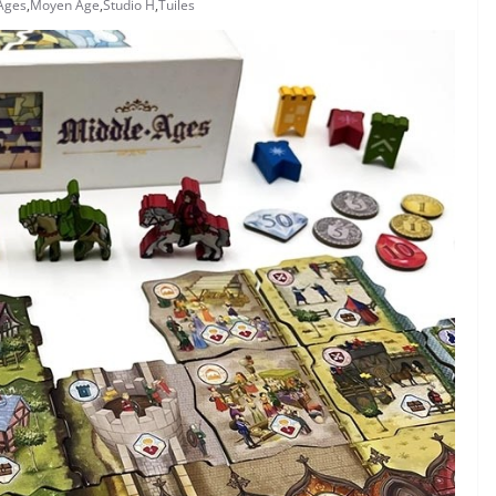
Ages
,
Moyen Age
,
Studio H
,
Tuiles